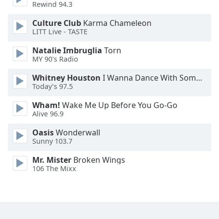
Rewind 94.3
Font
Family
Culture Club
Karma Chameleon
LITT Live - TASTE
Reset
Natalie Imbruglia
Torn
MY 90's Radio
Done
Close
Whitney Houston
I Wanna Dance With Somebody
Modal
Dialog
Today’s 97.5
End
Wham!
Wake Me Up Before You Go-Go
of
Alive 96.9
dialog
window.
Oasis
Wonderwall
Sunny 103.7
Mr. Mister
Broken Wings
106 The Mixx