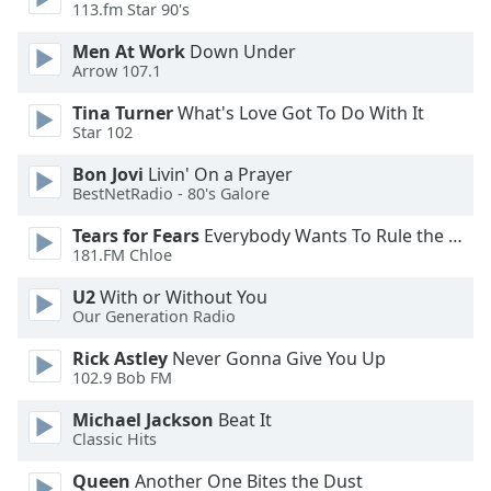
113.fm Star 90's
Opacity
Men At Work
Down Under
Arrow 107.1
Caption
Tina Turner
What's Love Got To Do With It
Area
Star 102
Background
Bon Jovi
Livin' On a Prayer
Color
BestNetRadio - 80's Galore
Tears for Fears
Everybody Wants To Rule the World
Opacity
181.FM Chloe
U2
With or Without You
Font
Our Generation Radio
Size
Rick Astley
Never Gonna Give You Up
102.9 Bob FM
Text
Edge
Michael Jackson
Beat It
Classic Hits
Style
Queen
Another One Bites the Dust