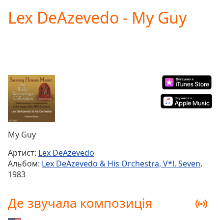
loading.
Lex DeAzevedo - My Guy
Play
Video
Play
Skip
Backward
Skip
Forward
Mute
Current
Time
0:00
/
Duration
-:-
My Guy
Loaded
:
0.00%
Артист:
Lex DeAzevedo
Stream
Альбом:
Lex DeAzevedo & His Orchestra, V*l. Seven
,
Type
LIVE
1983
Seek to
live,
currently
Де звучала композиція
behind
live
LIVE