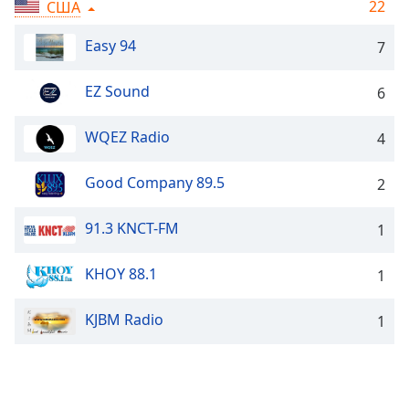
Remaining
22
США
Time
-
-:-
Easy 94
7
1x
EZ Sound
6
Playback
Rate
WQEZ Radio
4
Chapters
Good Company 89.5
2
Chapters
Descriptions
91.3 KNCT-FM
1
descriptions
KHOY 88.1
off
,
1
selected
KJBM Radio
1
Subtitles
subtitles
settings
,
opens