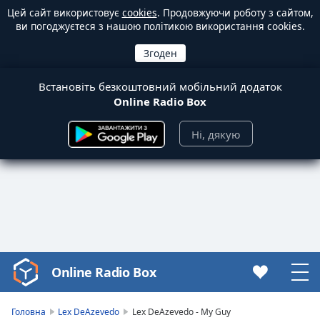
Цей сайт використовує
cookies
. Продовжуючи роботу з сайтом,
ви погоджуєтеся з нашою політикою використання cookies.
Встановіть безкоштовний мобільний додаток
Online Radio Box
Ні, дякую
Online Radio Box
Video
Player
is
Головна
Lex DeAzevedo
Lex DeAzevedo - My Guy