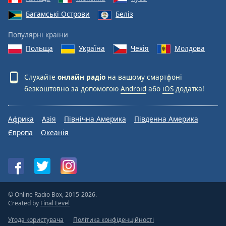
Багамські Острови
Беліз
Популярні країни
Польща
Україна
Чехія
Молдова
Слухайте
онлайн радіо
на вашому смартфоні
безкоштовно за допомогою
Android
або
iOS
додатка!
Африка
Азія
Північна Америка
Південна Америка
Європа
Океанія
© Online Radio Box, 2015-2026.
Created by
Final Level
Угода користувача
Політика конфіденційності