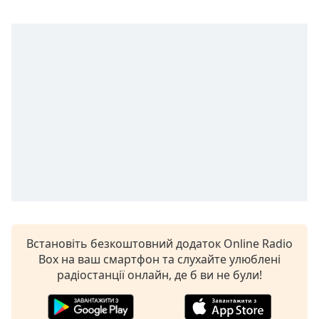
subtitles
settings
dialog
subtitles
off
,
selected
Audio
Track
Picture-
in-
Picture
Fullscreen
This
is
a
Встановіть безкоштовний додаток Online Radio
modal
Box на ваш смартфон та слухайте улюблені
window.
радіостанції онлайн, де б ви не були!
Beginning