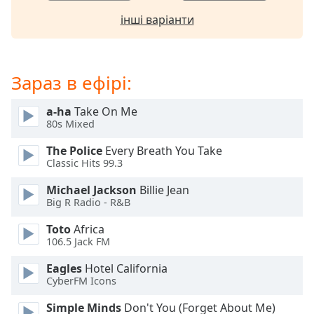
of
dialog
інші варіанти
window.
Escape
will
Зараз в ефірі:
cancel
and
close
a-ha
Take On Me
80s Mixed
the
window.
The Police
Every Breath You Take
Classic Hits 99.3
Text
Color
Michael Jackson
Billie Jean
Big R Radio - R&B
Toto
Africa
Opacity
106.5 Jack FM
Eagles
Hotel California
Text
CyberFM Icons
Background
Color
Simple Minds
Don't You (Forget About Me)