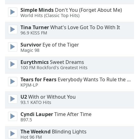
Color
Simple Minds
Don't You (Forget About Me)
World Hits (Classic Top Hits)
Opacity
Tina Turner
What's Love Got To Do With It
96.9 KISS FM
Caption
Area
Survivor
Eye of the Tiger
Background
Magic 98
Color
Eurythmics
Sweet Dreams
100 FM Rockford's Greatest Hits
Opacity
Tears for Fears
Everybody Wants To Rule the World
KPJM-LP
Font
U2
With or Without You
Size
93.1 KATO Hits
Cyndi Lauper
Time After Time
Text
B97.5
Edge
Style
The Weeknd
Blinding Lights
Hot 96 FM