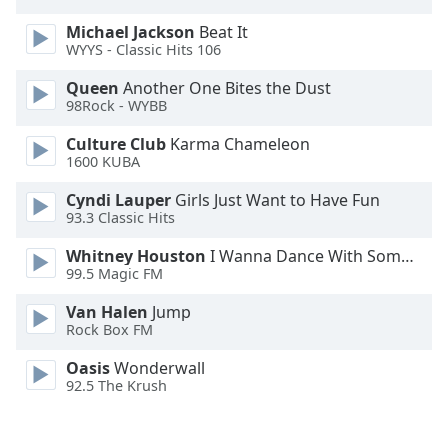
Michael Jackson
Beat It
Font
WYYS - Classic Hits 106
Family
Queen
Another One Bites the Dust
98Rock - WYBB
Reset
Done
Culture Club
Karma Chameleon
1600 KUBA
Close
Modal
Dialog
Cyndi Lauper
Girls Just Want to Have Fun
End
93.3 Classic Hits
of
Whitney Houston
I Wanna Dance With Somebody
dialog
99.5 Magic FM
window.
Van Halen
Jump
Rock Box FM
Oasis
Wonderwall
92.5 The Krush