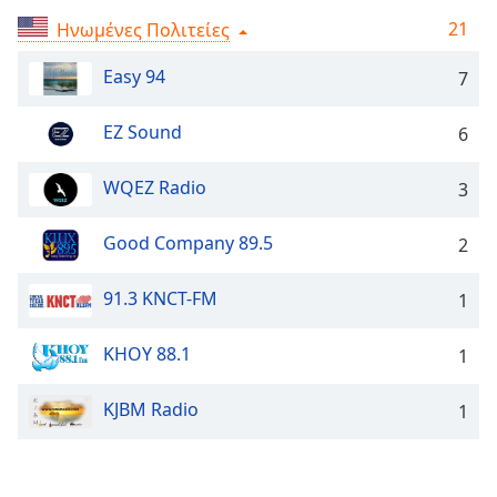
Remaining
21
Ηνωμένες Πολιτείες
Time
-
-:-
Easy 94
7
1x
EZ Sound
6
Playback
Rate
WQEZ Radio
3
Chapters
Good Company 89.5
2
Chapters
Descriptions
91.3 KNCT-FM
1
descriptions
KHOY 88.1
off
,
1
selected
KJBM Radio
1
Subtitles
subtitles
settings
,