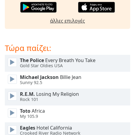
Beginning
of
dialog
window.
άλλες επιλογές
Escape
will
cancel
Τώρα παίζει:
and
close
the
The Police
Every Breath You Take
Gold Star Oldies USA
window.
Michael Jackson
Billie Jean
Text
Sunny 92.5
Color
R.E.M.
Losing My Religion
Rock 101
Opacity
Toto
Africa
My 105.9
Text
Eagles
Hotel California
Background
Crooked River Radio Network