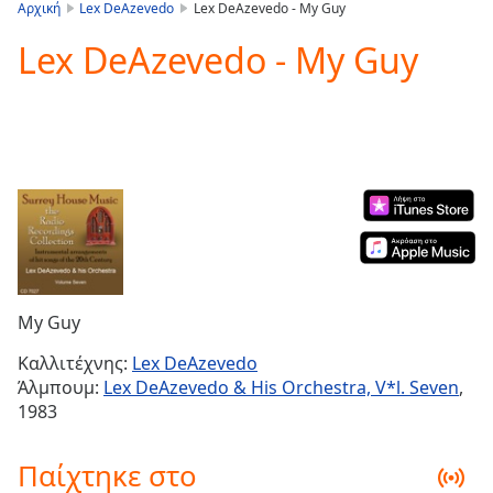
is
Αρχική
Lex DeAzevedo
Lex DeAzevedo - My Guy
loading.
Lex DeAzevedo - My Guy
Play
Video
Play
Skip
Backward
Skip
Forward
Mute
Current
Time
0:00
/
Duration
-:-
My Guy
Loaded
:
0.00%
Καλλιτέχνης:
Lex DeAzevedo
Stream
Άλμπουμ:
Lex DeAzevedo & His Orchestra, V*l. Seven
,
Type
LIVE
1983
Seek to
live,
currently
Παίχτηκε στο
behind
live
LIVE