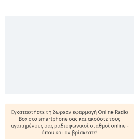
opens
subtitles
settings
dialog
subtitles
off
,
selected
Audio
Track
Picture-
in-
Picture
Fullscreen
This
is
a
Εγκαταστήστε τη δωρεάν εφαρμογή Online Radio
modal
Box στο smartphone σας και ακούστε τους
window.
αγαπημένους σας ραδιοφωνικοί σταθμοί online -
όπου και αν βρίσκεστε!