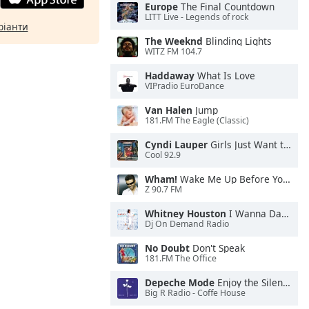
Europe
The Final Countdown
LITT Live - Legends of rock
ріанти
The Weeknd
Blinding Lights
WITZ FM 104.7
Haddaway
What Is Love
VIPradio EuroDance
Van Halen
Jump
181.FM The Eagle (Classic)
Cyndi Lauper
Girls Just Want to Have Fun
Cool 92.9
Wham!
Wake Me Up Before You Go-Go
Z 90.7 FM
Whitney Houston
I Wanna Dance With Somebody
Dj On Demand Radio
No Doubt
Don't Speak
181.FM The Office
Depeche Mode
Enjoy the Silence
Big R Radio - Coffe House