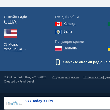
the
window.
Онлайн Радіо
Сусідні країни
США
Text
Канада
Color
Беліз
Opacity
Популярні країни
Мова:
Польща
Українська
Text
Background
Слухайте
онлайн радіо
на 
Color
© Online Radio Box, 2015-2026.
Угода користувача
Політика конфіде
Opacity
Created by
Final Level
Caption
Area
.977 Today's Hits
Background