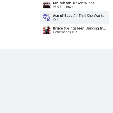
Mr. Mister
Broken Wings
98.9 The Buzz
Ace of Base
All That She Wants
Z93
Bruce Springsteen
Dancing In the Dark
Generations 102.3