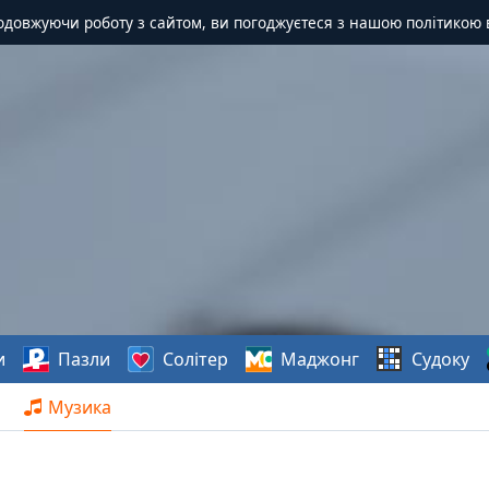
одовжуючи роботу з сайтом, ви погоджуєтеся з нашою політикою 
и
Пазли
Солітер
Маджонг
Судоку
Музика