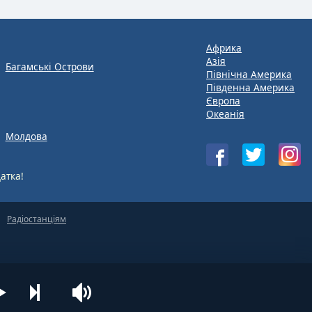
Африка
Азія
Багамські Острови
Північна Америка
Південна Америка
Європа
Океанія
Молдова
атка!
Радіостанціям