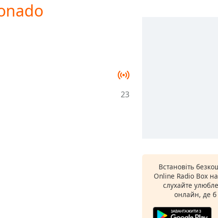
xonado
23
Встановіть безко
Online Radio Box н
слухайте улюбле
онлайн, де б