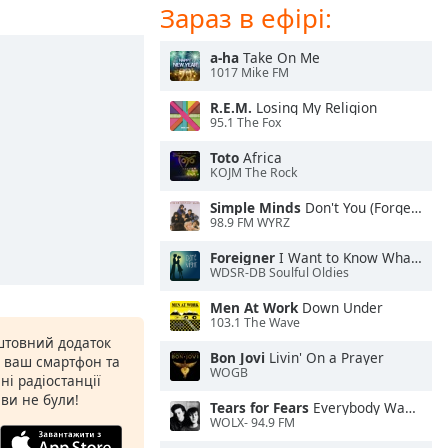
Зараз в ефірі:
a-ha
Take On Me
1017 Mike FM
R.E.M.
Losing My Religion
95.1 The Fox
Toto
Africa
KOJM The Rock
Simple Minds
Don't You (Forget About Me)
98.9 FM WYRZ
Foreigner
I Want to Know What Love Is
WDSR-DB Soulful Oldies
Men At Work
Down Under
103.1 The Wave
штовний додаток
Bon Jovi
Livin' On a Prayer
а ваш смартфон та
WOGB
ні радіостанції
 ви не були!
Tears for Fears
Everybody Wants To Rule the World
WOLX- 94.9 FM