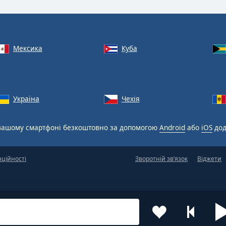
Мексика
Куба
Україна
Чехія
вашому смартфоні безкоштовно за допомогою
Android
або
iOS
дод
нційності
Зворотній зв’язок
Віджети