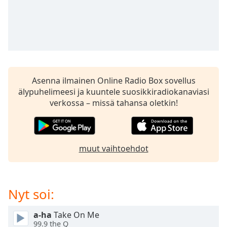
Time
-
-:-
1x
Playback
Rate
Chapters
Asenna ilmainen Online Radio Box sovellus
älypuhelimeesi ja kuuntele suosikkiradiokanaviasi
Chapters
verkossa – missä tahansa oletkin!
Descriptions
descriptions
off
,
muut vaihtoehdot
selected
Subtitles
Nyt soi:
subtitles
settings
,
a-ha
Take On Me
opens
99.9 the Q