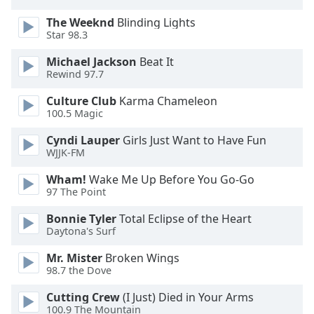
dialog
The Weeknd
Blinding Lights
window.
Star 98.3
Escape
will
Michael Jackson
Beat It
cancel
Rewind 97.7
and
close
Culture Club
Karma Chameleon
100.5 Magic
the
window.
Cyndi Lauper
Girls Just Want to Have Fun
WJJK-FM
Text
Color
Wham!
Wake Me Up Before You Go-Go
97 The Point
Bonnie Tyler
Total Eclipse of the Heart
Opacity
Daytona's Surf
Mr. Mister
Broken Wings
Text
98.7 the Dove
Background
Color
Cutting Crew
(I Just) Died in Your Arms
100.9 The Mountain