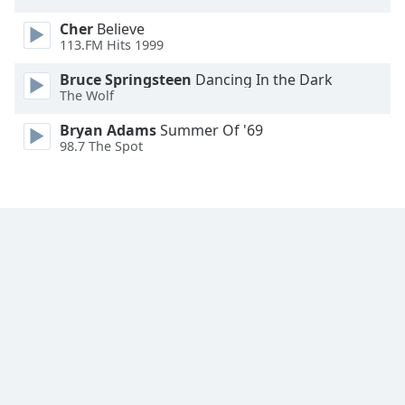
Opacity
Cher
Believe
113.FM Hits 1999
Caption
Bruce Springsteen
Dancing In the Dark
Area
The Wolf
Background
Bryan Adams
Summer Of '69
Color
98.7 The Spot
Opacity
Font
Size
Text
Edge
Style
Font