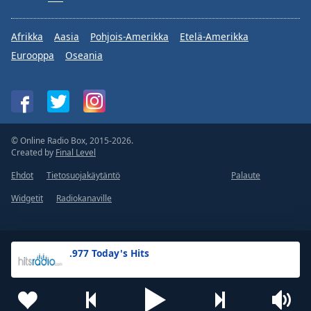
Afrikka
Aasia
Pohjois-Amerikka
Etelä-Amerikka
Eurooppa
Oseania
© Online Radio Box, 2015-2026.
Created by
Final Level
Ehdot
Tietosuojakäytäntö
Palaute
Widgetit
Radiokanaville
.977 Today's Hits