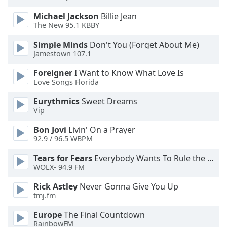
subtitles
settings
Michael Jackson
Billie Jean
dialog
The New 95.1 KBBY
subtitles
Simple Minds
Don't You (Forget About Me)
off
,
Jamestown 107.1
selected
Foreigner
I Want to Know What Love Is
Audio
Love Songs Florida
Track
Eurythmics
Sweet Dreams
Picture-
Vip
in-
Picture
Bon Jovi
Livin' On a Prayer
Fullscreen
92.9 / 96.5 WBPM
This
is
Tears for Fears
Everybody Wants To Rule the World
a
WOLX- 94.9 FM
modal
Rick Astley
Never Gonna Give You Up
window.
tmj.fm
Beginning
Europe
The Final Countdown
of
RainbowFM