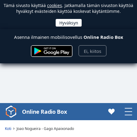
Tämä sivusto käyttää
cookies
. Jatkamalla tämän sivuston käyttöä
hyväksyt evästeiden käyttöä koskevat käytäntömme.
Asenna ilmainen mobiilisovellus
Online Radio Box
Ei, kiitos
Online Radio Box
Video
Player
is
Koti
Joao Nogueira - Gago Apaixonado
loading.