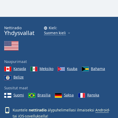
Family
Reset
Done
Nettiradio
Kieli:
Yhdysvallat
Suomen kieli
Close
Modal
Dialog
End
of
dialog
Naapurimaat
window.
Kanada
Meksiko
Kuuba
Bahama
Belize
Suositut maat
Suomi
Brasilia
Saksa
Ranska
Kuuntele
nettiradio
älypuhelimellasi ilmaiseksi
Android
-
tai
iOS
-sovelluksella!