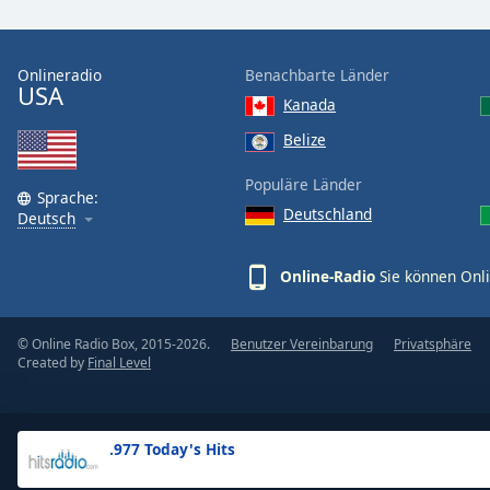
the
window.
Onlineradio
Benachbarte Länder
USA
Text
Kanada
Color
Belize
Opacity
Populäre Länder
Sprache:
Deutschland
Deutsch
Text
Background
Online-Radio
Sie können Onli
Color
© Online Radio Box, 2015-2026.
Benutzer Vereinbarung
Privatsphäre
Opacity
Created by
Final Level
Caption
Area
.977 Today's Hits
Background