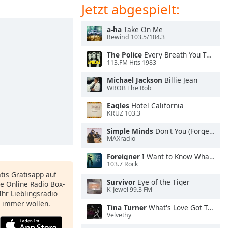
Jetzt abgespielt:
a-ha
Take On Me
Rewind 103.5/104.3
The Police
Every Breath You Take
113.FM Hits 1983
Michael Jackson
Billie Jean
WROB The Rob
Eagles
Hotel California
KRUZ 103.3
Simple Minds
Don't You (Forget About Me)
MAXradio
Foreigner
I Want to Know What Love Is
103.7 Rock
atis Gratisapp auf
Survivor
Eye of the Tiger
e Online Radio Box-
K-Jewel 99.3 FM
Ihr Lieblingsradio
e immer wollen.
Tina Turner
What's Love Got To Do With It
Velvethy