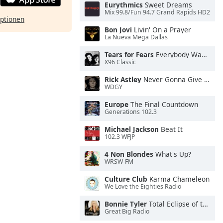
Eurythmics
Sweet Dreams
Mix 99.8/Fun 94.7 Grand Rapids HD2
ptionen
Bon Jovi
Livin' On a Prayer
La Nueva Mega Dallas
Tears for Fears
Everybody Wants To Rule the World
X96 Classic
Rick Astley
Never Gonna Give You Up
WDGY
Europe
The Final Countdown
Generations 102.3
Michael Jackson
Beat It
102.3 WFJP
4 Non Blondes
What's Up?
WRSW-FM
Culture Club
Karma Chameleon
We Love the Eighties Radio
Bonnie Tyler
Total Eclipse of the Heart
Great Big Radio