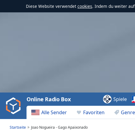
Diese Website verwendet
cookies
. Indem du weiter au
Video
Player
is
loading.
Play
Video
Online Radio Box
Spiele
Play
Skip
Alle Sender
Favoriten
Genre
Backward
Skip
Forward
Startseite
Joao Nogueira - Gago Apaixonado
Mute