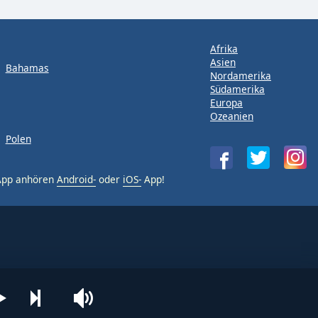
Afrika
Asien
Bahamas
Nordamerika
Südamerika
Europa
Ozeanien
Polen
-App anhören
Android-
oder
iOS-
App!