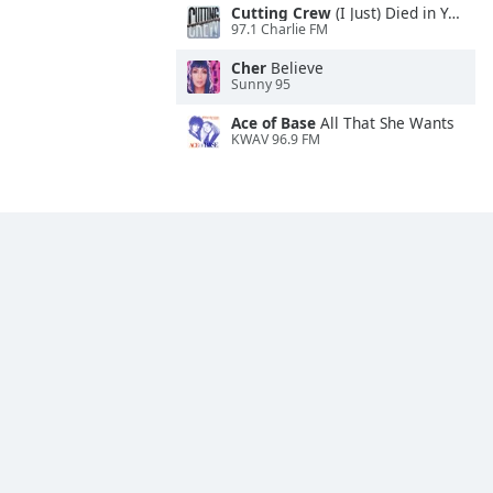
Cutting Crew
(I Just) Died in Your Arms
97.1 Charlie FM
Cher
Believe
Sunny 95
Ace of Base
All That She Wants
KWAV 96.9 FM