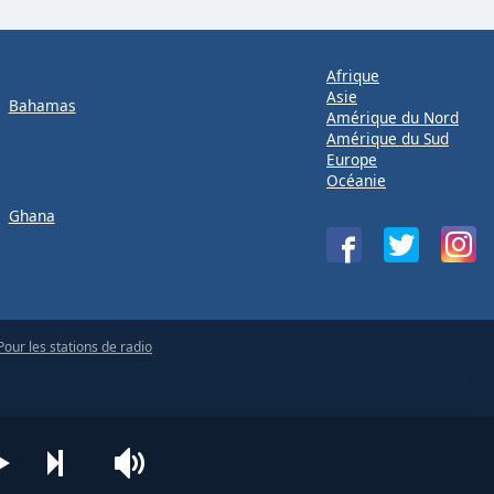
Afrique
Asie
Bahamas
Amérique du Nord
Amérique du Sud
Europe
Océanie
Ghana
Pour les stations de radio