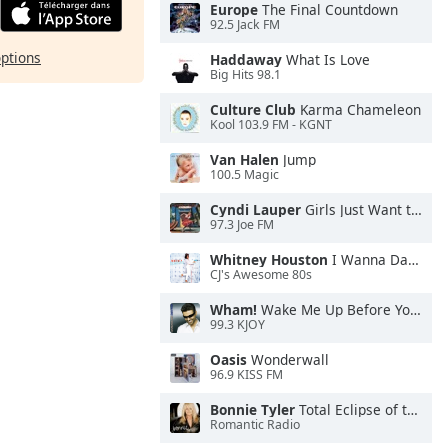
Europe
The Final Countdown
92.5 Jack FM
options
Haddaway
What Is Love
Big Hits 98.1
Culture Club
Karma Chameleon
Kool 103.9 FM - KGNT
Van Halen
Jump
100.5 Magic
Cyndi Lauper
Girls Just Want to Have Fun
97.3 Joe FM
Whitney Houston
I Wanna Dance With Somebody
CJ's Awesome 80s
Wham!
Wake Me Up Before You Go-Go
99.3 KJOY
Oasis
Wonderwall
96.9 KISS FM
Bonnie Tyler
Total Eclipse of the Heart
Romantic Radio