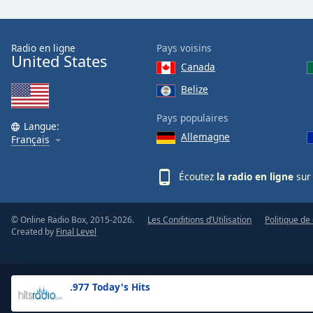
the
window.
Radio en ligne
Pays voisins
United States
Text
Canada
Color
Belize
Opacity
Pays populaires
Langue:
Allemagne
Français
Text
Background
Écoutez
la radio en ligne
sur 
Color
© Online Radio Box, 2015-2026.
Les Conditions d’Utilisation
Politique de 
Opacity
Created by
Final Level
Caption
Area
.977 Today's Hits
Background