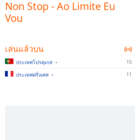
Non Stop - Ao Limite Eu
Play
Video
Vou
Play
Skip
Backward
Skip
Forward
เล่นแล้วบน
Mute
Current
Time
0:00
15
ประเทศโปรตุเกส
/
11
Duration
ประเทศฝรั่งเศส
-:-
Loaded
:
0.00%
Stream
Type
LIVE
Seek to
live,
currently
behind
live
LIVE
Remaining