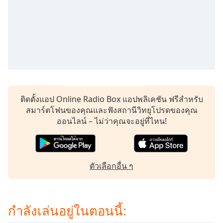
Time
-
-:-
1x
Playback
Rate
Chapters
Chapters
ติดตั้งแอป Online Radio Box แอปพลิเคชัน ฟรีสำหรับ
สมาร์ตโฟนของคุณและฟังสถานีวิทยุโปรดของคุณ
Descriptions
ออนไลน์ – ไม่ว่าคุณจะอยู่ที่ไหน!
descriptions
off
,
selected
ตัวเลือกอื่น ๆ
Subtitles
subtitles
settings
,
กำลังเล่นอยู่ในตอนนี้:
opens