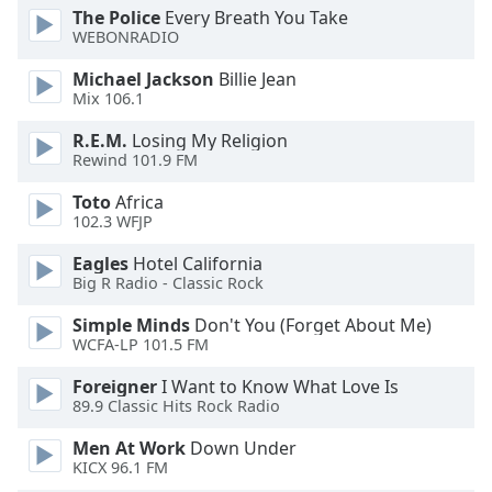
subtitles
The Police
Every Breath You Take
settings
WEBONRADIO
dialog
subtitles
Michael Jackson
Billie Jean
off
,
Mix 106.1
selected
R.E.M.
Losing My Religion
Rewind 101.9 FM
Audio
Track
Toto
Africa
102.3 WFJP
Picture-
in-
Picture
Eagles
Hotel California
Big R Radio - Classic Rock
Fullscreen
This
Simple Minds
Don't You (Forget About Me)
is
WCFA-LP 101.5 FM
a
modal
Foreigner
I Want to Know What Love Is
window.
89.9 Classic Hits Rock Radio
Men At Work
Down Under
Beginning
KICX 96.1 FM
of