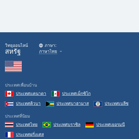
Family
Reset
Done
Close
Modal
วิทยุออนไลน์
ภาษา:
Dialog
สหรัฐ
ภาษาไทย
End
of
dialog
window.
ประเทศเพื่อนบ้าน
ประเทศแคนาดา
ประเทศเม็กซิโก
ประเทศคิวบา
ประเทศบาฮามาส
ประเทศเบลีซ
ประเทศที่นิยม
ประเทศไทย
ประเทศบราซิล
ประเทศเยอรมนี
ประเทศฝรั่งเศส