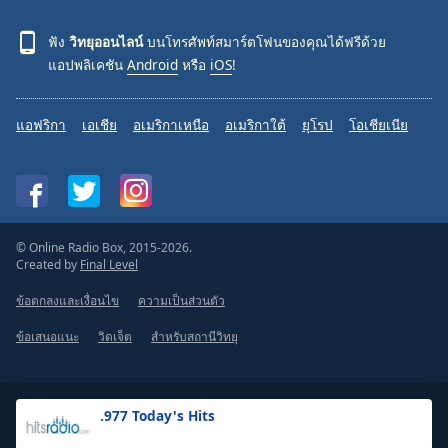
ฟัง
วิทยุออนไลน์
บนโทรศัพท์สมาร์ตโฟนของคุณได้ฟรีด้วย
แอปพลิเคชัน
Android
หรือ
iOS
!
แอฟริกา
เอเชีย
อเมริกาเหนือ
อเมริกาใต้
ยุโรป
โอเชียเนีย
© Online Radio Box, 2015-2026.
Created by
Final Level
ข้อตกลงและเงื่อนไข
ความเป็นส่วนตัว
ข้อเสนอแนะ
วิดเจ็ต
สำหรับสถานีวิทยุ
.977 Today's Hits