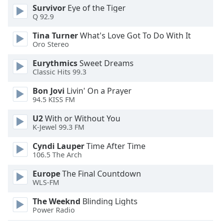
dialog
Survivor
Eye of the Tiger
window.
Q 92.9
Escape
Tina Turner
What's Love Got To Do With It
will
Oro Stereo
cancel
and
Eurythmics
Sweet Dreams
close
Classic Hits 99.3
the
Bon Jovi
Livin' On a Prayer
window.
94.5 KISS FM
Text
U2
With or Without You
Color
K-Jewel 99.3 FM
Cyndi Lauper
Time After Time
Opacity
106.5 The Arch
Europe
The Final Countdown
Text
WLS-FM
Background
The Weeknd
Blinding Lights
Color
Power Radio