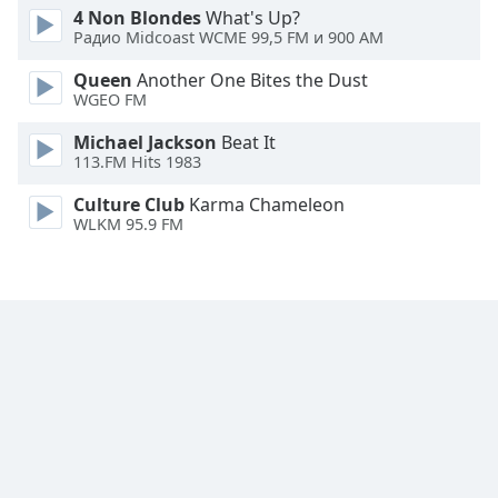
4 Non Blondes
What's Up?
Opacity
Радио Midcoast WCME 99,5 FM и 900 AM
Queen
Another One Bites the Dust
Caption
WGEO FM
Area
Background
Michael Jackson
Beat It
113.FM Hits 1983
Color
Culture Club
Karma Chameleon
WLKM 95.9 FM
Opacity
Font
Size
Text
Edge
Style
Font