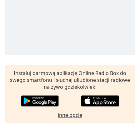
Remaining
Time
-
-:-
1x
Playback
Rate
Chapters
Chapters
Instałuj darmową aplikację Online Radio Box do
swego smartfonu i słuchaj uliubionę stacji radiowe
Descriptions
na żywo gdziekolwiek!
descriptions
off
,
selected
inne opcje
Subtitles
subtitles
settings
,