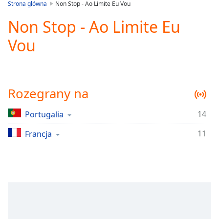
is
Strona glówna
Non Stop - Ao Limite Eu Vou
loading.
Non Stop - Ao Limite Eu
Play
Video
Vou
Play
Skip
Backward
Skip
Forward
Rozegrany na
Mute
Current
Time
0:00
14
Portugalia
/
11
Duration
Francja
-:-
Loaded
:
0.00%
Stream
Type
LIVE
Seek to
live,
currently
behind
live
LIVE