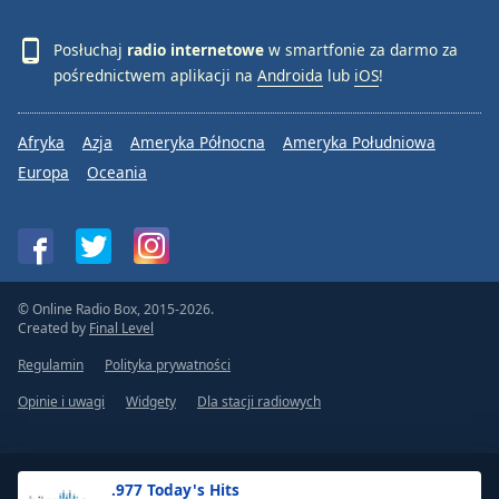
Posłuchaj
radio internetowe
w smartfonie za darmo za
pośrednictwem aplikacji na
Androida
lub
iOS
!
Afryka
Azja
Ameryka Północna
Ameryka Południowa
Europa
Oceania
© Online Radio Box, 2015-2026.
Created by
Final Level
Regulamin
Polityka prywatności
Opinie i uwagi
Widgety
Dla stacji radiowych
.977 Today's Hits