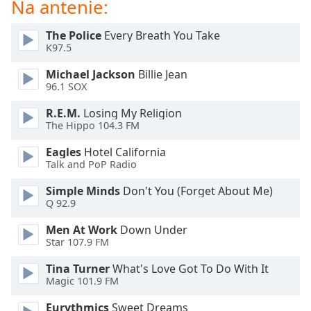
Na antenie:
opens
subtitles
The Police
Every Breath You Take
settings
K97.5
dialog
subtitles
Michael Jackson
Billie Jean
off
,
96.1 SOX
selected
R.E.M.
Losing My Religion
The Hippo 104.3 FM
Audio
Track
Eagles
Hotel California
Talk and PoP Radio
Picture-
in-
Picture
Simple Minds
Don't You (Forget About Me)
Q 92.9
Fullscreen
This
Men At Work
Down Under
is
Star 107.9 FM
a
modal
Tina Turner
What's Love Got To Do With It
window.
Magic 101.9 FM
Eurythmics
Sweet Dreams