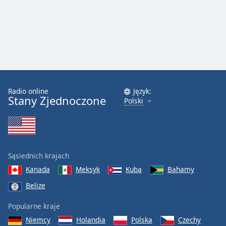
Font
Family
Reset
Done
Close
Modal
Radio online
Język:
Dialog
Stany Zjednoczone
Polski
End
of
dialog
window.
Sąsiednich krajach
Kanada
Meksyk
Kuba
Bahamy
Belize
Popularne kraje
Niemcy
Holandia
Polska
Czechy