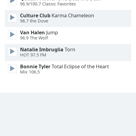
Color
96.9/100.7 Classic Favorites
Culture Club
Karma Chameleon
Opacity
98.7 the Dove
Van Halen
Jump
Caption
96.9 The Wolf
Area
Background
Natalie Imbruglia
Torn
HOT 97.5 FM
Color
Bonnie Tyler
Total Eclipse of the Heart
Mix 106.5
Opacity
Font
Size
Text
Edge
Style