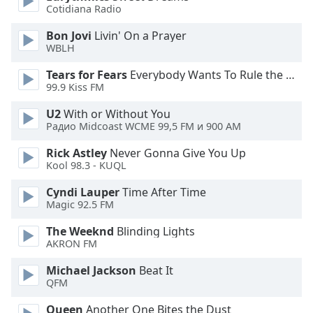
Beginning
Cotidiana Radio
of
dialog
Bon Jovi
Livin' On a Prayer
window.
WBLH
Escape
Tears for Fears
Everybody Wants To Rule the World
will
99.9 Kiss FM
cancel
and
U2
With or Without You
close
Радио Midcoast WCME 99,5 FM и 900 AM
the
Rick Astley
Never Gonna Give You Up
window.
Kool 98.3 - KUQL
Text
Cyndi Lauper
Time After Time
Color
Magic 92.5 FM
The Weeknd
Blinding Lights
Opacity
AKRON FM
Michael Jackson
Beat It
Text
QFM
Background
Queen
Another One Bites the Dust