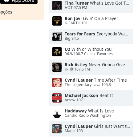
Tina Turner
What's Love Got To Do With It
HOT 97.5 FM
opções
Bon Jovi
Livin' On a Prayer
K-EARTH 101
Tears for Fears
Everybody Wants To Rule the World
Big 94.5
U2
With or Without You
96.9/100.7 Classic Favorites
Rick Astley
Never Gonna Give You Up
K-Hit 107.5 FM
Cyndi Lauper
Time After Time
The Legendary Lava 105.3
Michael Jackson
Beat It
Arrow 107.1
Haddaway
What Is Love
Candid Radio Washington
Cyndi Lauper
Girls Just Want to Have Fun
Magic 103