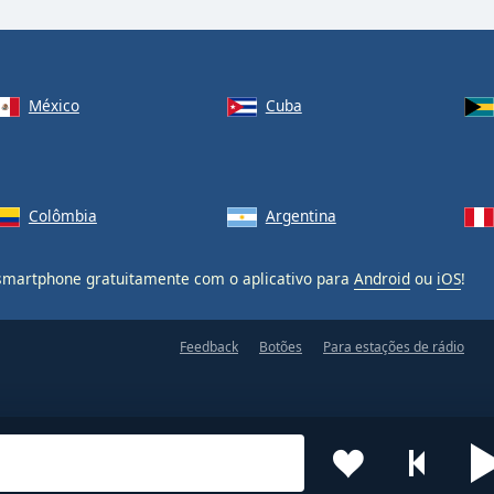
México
Cuba
Colômbia
Argentina
martphone gratuitamente com o aplicativo para
Android
ou
iOS
!
Feedback
Botões
Para estações de rádio