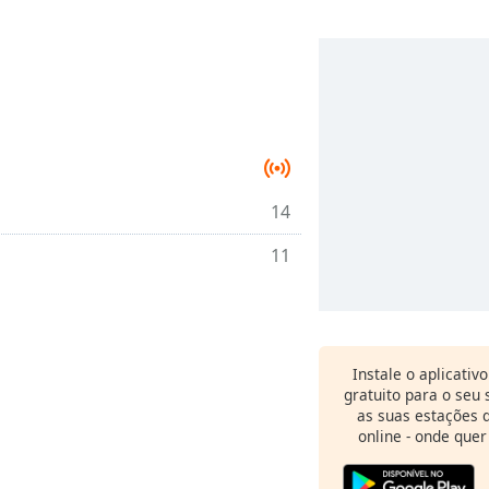
u
14
11
Instale o aplicativ
gratuito para o seu
as suas estações d
online - onde quer