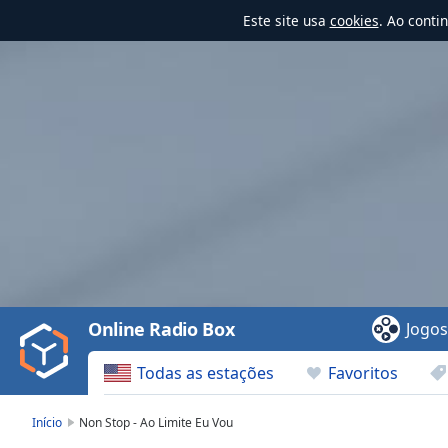
Este site usa
cookies
. Ao conti
Video
Player
is
loading.
Play
Video
Online Radio Box
Jogo
Play
Skip
Todas as estações
Favoritos
Backward
Skip
Forward
Início
Non Stop - Ao Limite Eu Vou
Mute