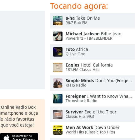
Tocando agora:
a-ha
Take On Me
96.7 Bob FM
Michael Jackson
Billie Jean
Powerhitz - TIMEBLENDER
Toto
Africa
Q Live One
Eagles
Hotel California
181.FM Classic Hits
Simple Minds
Don't You (Forget About Me)
KFHS Radio
Foreigner
I Want to Know What Love Is
Throwback Radio
o Online Radio Box
Survivor
Eye of the Tiger
 smartphone e ouça
Classic Hits 99.3
e rádio favoritas
 que você esteja!
Men At Work
Down Under
World Hits (Classic Top Hits)