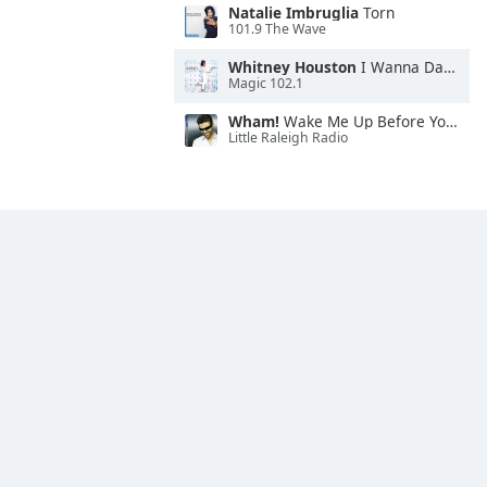
Natalie Imbruglia
Torn
101.9 The Wave
Whitney Houston
I Wanna Dance With Somebody
Magic 102.1
Wham!
Wake Me Up Before You Go-Go
Little Raleigh Radio