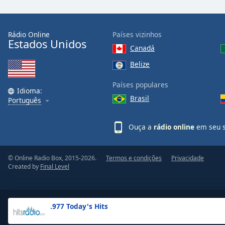
the
window.
Rádio Online
Países vizinhos
Estados Unidos
Text
Canadá
Color
Belize
Opacity
Países populares
Idioma:
Brasil
Português
Text
Background
Ouça a
rádio online
em seu s
Color
© Online Radio Box, 2015-2026.
Termos e condições
Privacidade
Opacity
Created by
Final Level
Caption
Area
.977 Today's Hits
Background