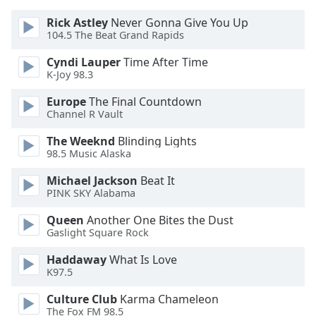
of
dialog
Rick Astley
Never Gonna Give You Up
window.
104.5 The Beat Grand Rapids
Escape
Cyndi Lauper
Time After Time
will
K-Joy 98.3
cancel
and
Europe
The Final Countdown
close
Channel R Vault
the
The Weeknd
Blinding Lights
window.
98.5 Music Alaska
Text
Michael Jackson
Beat It
Color
PINK SKY Alabama
Queen
Another One Bites the Dust
Opacity
Gaslight Square Rock
Haddaway
What Is Love
Text
K97.5
Background
Culture Club
Karma Chameleon
Color
The Fox FM 98.5