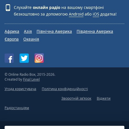
Слухайте
онлайн радіо
на вашому смартфоні
безкоштовно за допомогою
Android
або
iOS
додатка!
Африка
Азія
Північна Америка
Південна Америка
Європа
Океанія
© Online Radio Box, 2015-2026.
Created by
Final Level
Угода користувача
Політика конфіденційності
Зворотній зв’язок
Віджети
Радіостанціям