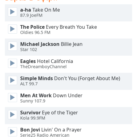
subtitles
a-ha
Take On Me
settings
87.9 JoeFM
dialog
subtitles
The Police
Every Breath You Take
off
,
Oldies 96.5 FM
selected
Michael Jackson
Billie Jean
Star 102
Audio
Track
Eagles
Hotel California
TheDreamboyChannel
Picture-
in-
Picture
Simple Minds
Don't You (Forget About Me)
ALT 99.7
Fullscreen
This
Men At Work
Down Under
is
Sunny 107.9
a
modal
Survivor
Eye of the Tiger
window.
Kola 99.9FM
Bon Jovi
Livin' On a Prayer
Beginning
Serie25 Radio American