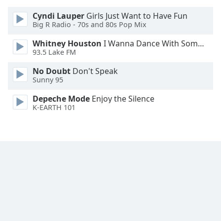
Cyndi Lauper
Girls Just Want to Have Fun
Opacity
Big R Radio - 70s and 80s Pop Mix
Whitney Houston
I Wanna Dance With Somebody
Caption
93.5 Lake FM
Area
Background
No Doubt
Don't Speak
Sunny 95
Color
Depeche Mode
Enjoy the Silence
K-EARTH 101
Opacity
Font
Size
Text
Edge
Style