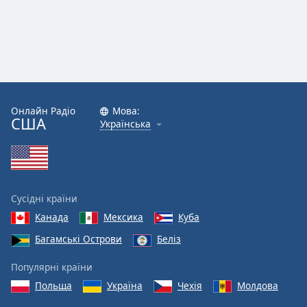
Font
Family
Reset
Done
Close
Modal
Онлайн Радіо
Мова:
Dialog
США
Українська
End
of
dialog
window.
Сусідні країни
Канада
Мексика
Куба
Багамські Острови
Беліз
Популярні країни
Польща
Україна
Чехія
Молдова