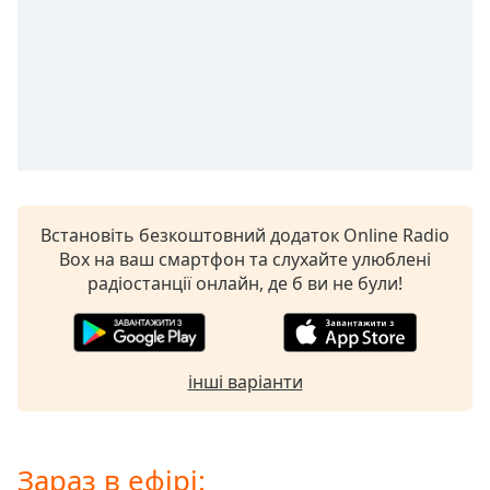
Remaining
Time
-
-:-
1x
Playback
Rate
Chapters
Chapters
Встановіть безкоштовний додаток Online Radio
Box на ваш смартфон та слухайте улюблені
Descriptions
радіостанції онлайн, де б ви не були!
descriptions
off
,
selected
інші варіанти
Subtitles
subtitles
settings
,
Зараз в ефірі:
opens