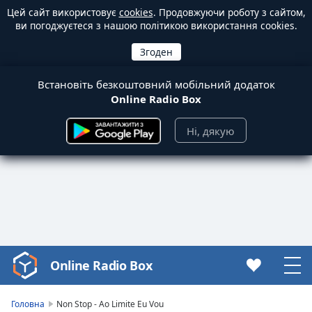
Цей сайт використовує
cookies
. Продовжуючи роботу з сайтом,
ви погоджуєтеся з нашою політикою використання cookies.
Встановіть безкоштовний мобільний додаток
Online Radio Box
Ні, дякую
Online Radio Box
Video
Player
is
Головна
Non Stop - Ao Limite Eu Vou