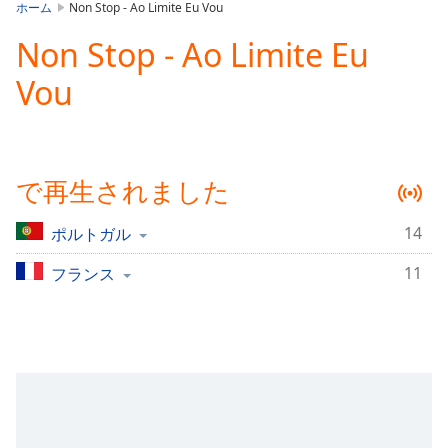
is
ホーム
Non Stop - Ao Limite Eu Vou
loading.
Non Stop - Ao Limite Eu
Play
Video
Vou
Play
Skip
Backward
Skip
Forward
で再生されました
Mute
Current
Time
0:00
14
ポルトガル
/
11
Duration
フランス
-:-
Loaded
:
0.00%
Stream
Type
LIVE
Seek to
live,
currently
behind
live
LIVE