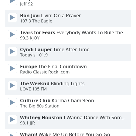
Beginning
Jeff 92
of
dialog
Bon Jovi
Livin' On a Prayer
window.
107.3 The Eagle
Escape
Tears for Fears
Everybody Wants To Rule the World
will
99.3 KJOY
cancel
and
Cyndi Lauper
Time After Time
close
Today's 101.9
the
Europe
The Final Countdown
window.
Radio Classic Rock .com
Text
The Weeknd
Blinding Lights
Color
LOVE 105 FM
Culture Club
Karma Chameleon
Opacity
The Big 80s Station
Whitney Houston
I Wanna Dance With Somebody
Text
98.1 JJR
Background
Wham!
Wake Me Up Before You Go-Go