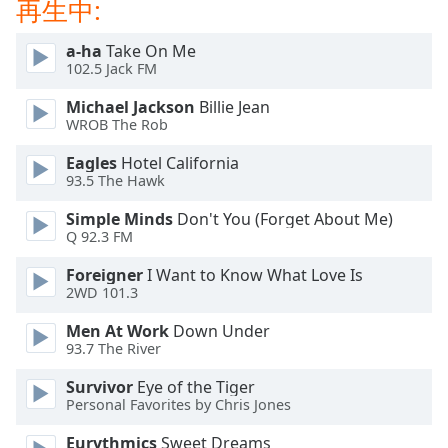
再生中:
opens
subtitles
a-ha
Take On Me
settings
102.5 Jack FM
dialog
subtitles
Michael Jackson
Billie Jean
off
,
WROB The Rob
selected
Eagles
Hotel California
93.5 The Hawk
Audio
Track
Simple Minds
Don't You (Forget About Me)
Q 92.3 FM
Picture-
in-
Picture
Foreigner
I Want to Know What Love Is
2WD 101.3
Fullscreen
This
Men At Work
Down Under
is
93.7 The River
a
modal
Survivor
Eye of the Tiger
window.
Personal Favorites by Chris Jones
Eurythmics
Sweet Dreams