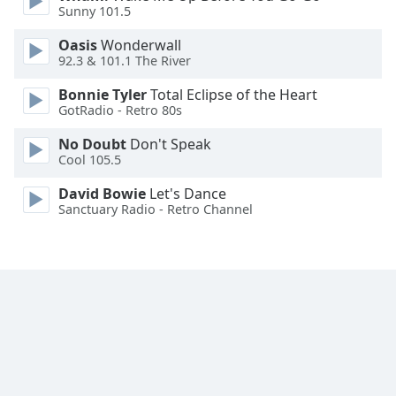
Color
Sunny 101.5
Oasis
Wonderwall
Opacity
92.3 & 101.1 The River
Bonnie Tyler
Total Eclipse of the Heart
Caption
GotRadio - Retro 80s
Area
Background
No Doubt
Don't Speak
Cool 105.5
Color
David Bowie
Let's Dance
Sanctuary Radio - Retro Channel
Opacity
Font
Size
Text
Edge
Style