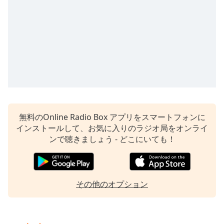
Remaining
Time
-
-:-
1x
Playback
Rate
Chapters
Chapters
無料のOnline Radio Box アプリをスマートフォンに
インストールして、お気に入りのラジオ局をオンライ
Descriptions
ンで聴きましょう - どこにいても！
descriptions
off
,
selected
その他のオプション
Subtitles
subtitles
settings
,