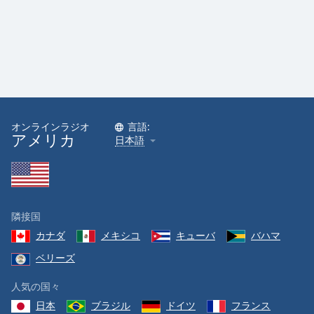
Font
Family
Reset
Done
Close
Modal
オンラインラジオ
言語:
Dialog
アメリカ
日本語
End
of
dialog
window.
隣接国
カナダ
メキシコ
キューバ
バハマ
ベリーズ
人気の国々
日本
ブラジル
ドイツ
フランス