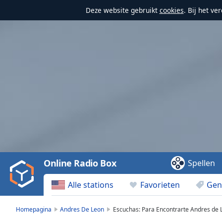
Deze website gebruikt
cookies
. Bij het v
Video
Player
is
loading.
Play
Video
Online Radio Box
Spellen
Play
Skip
Alle stations
Favorieten
Gen
Backward
Skip
Forward
Homepagina
Andres De Leon
Escuchas: Para Encontrarte Andres de 
Mute