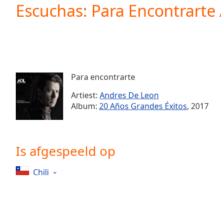
Current
Escuchas: Para Encontrarte
Time
0:00
/
Duration
-:-
Loaded
:
0.00%
0:00
Para encontrarte
Stream
Type
LIVE
Artiest:
Andres De Leon
Seek to
Album:
20 Años Grandes Éxitos
, 2017
live,
currently
behind
live
LIVE
Remaining
Is afgespeeld op
Time
-
-:-
Chili
1x
Playback
Rate