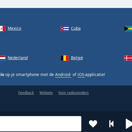
Mexico
Cuba
Nederland
België
dio
op je smartphone met de
Android-
of
iOS-
applicatie!
Feedback
Widgets
Voor radiozenders