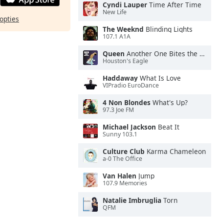
Cyndi Lauper
Time After Time
New Life
opties
The Weeknd
Blinding Lights
107.1 A1A
Queen
Another One Bites the Dust
Houston's Eagle
Haddaway
What Is Love
VIPradio EuroDance
4 Non Blondes
What's Up?
97.3 Joe FM
Michael Jackson
Beat It
Sunny 103.1
Culture Club
Karma Chameleon
a-0 The Office
Van Halen
Jump
107.9 Memories
Natalie Imbruglia
Torn
QFM