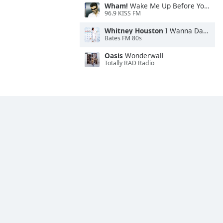
Wham!
Wake Me Up Before You Go-Go
96.9 KISS FM
Whitney Houston
I Wanna Dance With Somebody
Bates FM 80s
Oasis
Wonderwall
Totally RAD Radio