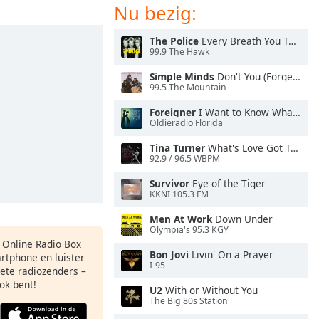
Nu bezig:
The Police
Every Breath You Take
99.9 The Hawk
Simple Minds
Don't You (Forget About Me)
99.5 The Mountain
Foreigner
I Want to Know What Love Is
Oldieradio Florida
Tina Turner
What's Love Got To Do With It
92.9 / 96.5 WBPM
Survivor
Eye of the Tiger
KKNI 105.3 FM
Men At Work
Down Under
Olympia's 95.3 KGY
s Online Radio Box
Bon Jovi
Livin' On a Prayer
artphone en luister
I-95
iete radiozenders –
ok bent!
U2
With or Without You
The Big 80s Station