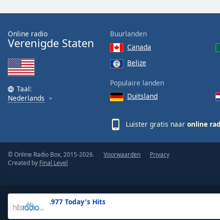
the
window.
Online radio
Buurlanden
Verenigde Staten
Text
Canada
Color
Belize
Opacity
Populaire landen
Taal:
Duitsland
Nederlands
Text
Background
Luister gratis naar
online ra
Color
© Online Radio Box, 2015-2026.
Voorwaarden
Privacy
Opacity
Created by
Final Level
Caption
Area
.977 Today's Hits
Background