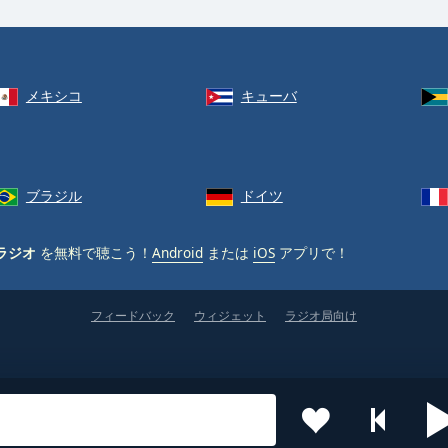
メキシコ
キューバ
ブラジル
ドイツ
ラジオ
を無料で聴こう！
Android
または
iOS
アプリで！
フィードバック
ウィジェット
ラジオ局向け