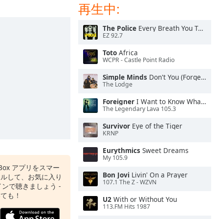
再生中:
The Police
Every Breath You Take
EZ 92.7
Toto
Africa
WCPR - Castle Point Radio
Simple Minds
Don't You (Forget About Me)
The Lodge
Foreigner
I Want to Know What Love Is
The Legendary Lava 105.3
Survivor
Eye of the Tiger
KRNP
Eurythmics
Sweet Dreams
My 105.9
o Box アプリをスマー
Bon Jovi
Livin' On a Prayer
ールして、お気に入り
107.1 The Z - WZVN
ンで聴きましょう -
いても！
U2
With or Without You
113.FM Hits 1987