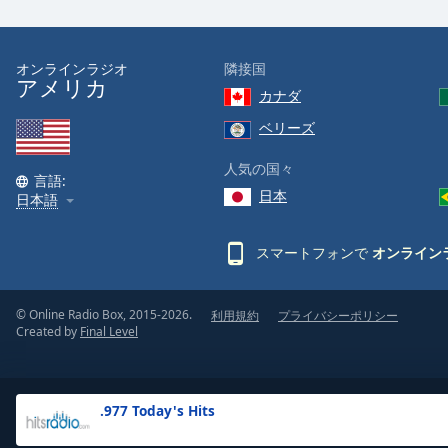
the
window.
オンラインラジオ
隣接国
アメリカ
Text
カナダ
Color
ベリーズ
Opacity
人気の国々
言語:
日本
日本語
Text
Background
スマートフォンで
オンライン
Color
© Online Radio Box, 2015-2026.
利用規約
プライバシーポリシー
Opacity
Created by
Final Level
Caption
Area
.977 Today's Hits
Background