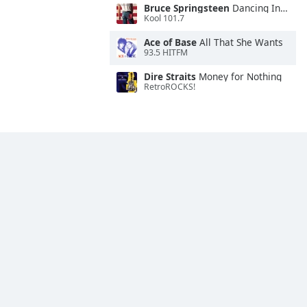
Bruce Springsteen
Dancing In the Dark
Kool 101.7
Ace of Base
All That She Wants
93.5 HITFM
Dire Straits
Money for Nothing
RetroROCKS!