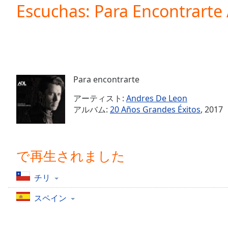
Current
Escuchas: Para Encontrarte
Time
0:00
/
Duration
-:-
Loaded
:
0.00%
0:00
Para encontrarte
Stream
Type
LIVE
アーティスト:
Andres De Leon
Seek to
アルバム:
20 Años Grandes Éxitos
, 2017
live,
currently
behind
live
LIVE
Remaining
で再生されました
Time
-
-:-
チリ
1x
スペイン
Playback
Rate