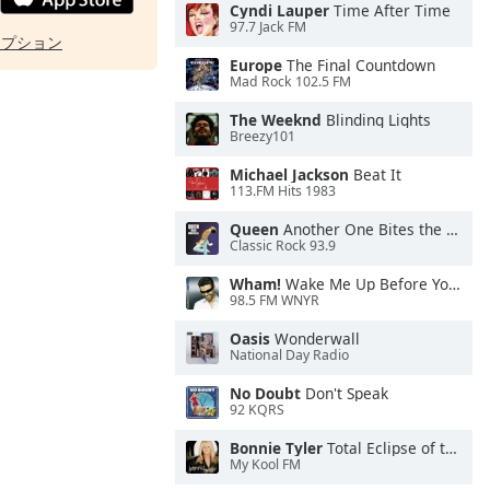
Cyndi Lauper
Time After Time
97.7 Jack FM
オプション
Europe
The Final Countdown
Mad Rock 102.5 FM
The Weeknd
Blinding Lights
Breezy101
Michael Jackson
Beat It
113.FM Hits 1983
Queen
Another One Bites the Dust
Classic Rock 93.9
Wham!
Wake Me Up Before You Go-Go
98.5 FM WNYR
Oasis
Wonderwall
National Day Radio
No Doubt
Don't Speak
92 KQRS
Bonnie Tyler
Total Eclipse of the Heart
My Kool FM