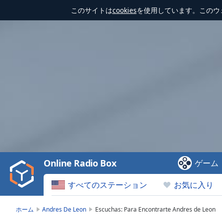
このサイトは
cookies
を使用しています。このウ
Video
Player
is
loading.
Play
Video
Online Radio Box
ゲーム
Play
Skip
すべてのステーション
お気に入り
Backward
Skip
Forward
ホーム
Andres De Leon
Escuchas: Para Encontrarte Andres de Leon
Mute