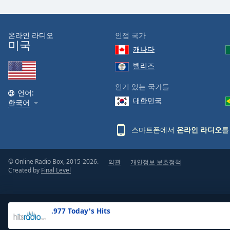
the
window.
온라인 라디오
인접 국가
미국
Text
캐나다
Color
벨리즈
Opacity
인기 있는 국가들
언어:
대한민국
한국어
Text
Background
스마트폰에서
온라인 라디오
를
Color
© Online Radio Box, 2015-2026.
약관
개인정보 보호정책
Opacity
Created by
Final Level
Caption
Area
.977 Today's Hits
Background