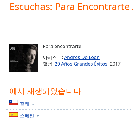
Current
Escuchas: Para Encontrarte
Time
0:00
/
Duration
-:-
Loaded
:
0.00%
0:00
Para encontrarte
Stream
Type
LIVE
아티스트:
Andres De Leon
Seek to
앨범:
20 Años Grandes Éxitos
, 2017
live,
currently
behind
live
LIVE
Remaining
에서 재생되었습니다
Time
-
-:-
칠레
1x
스페인
Playback
Rate