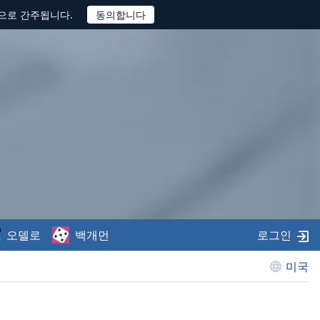
것으로 간주됩니다.
오델로
백개먼
로그인
미국