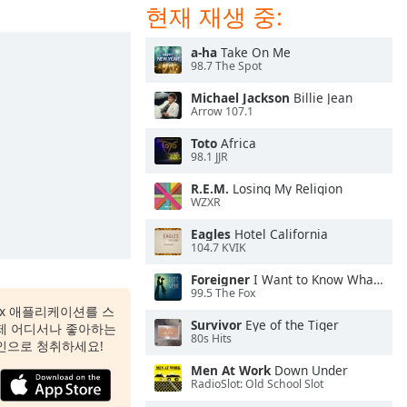
현재 재생 중:
a-ha
Take On Me
98.7 The Spot
Michael Jackson
Billie Jean
Arrow 107.1
Toto
Africa
98.1 JJR
R.E.M.
Losing My Religion
WZXR
Eagles
Hotel California
104.7 KVIK
Foreigner
I Want to Know What Love Is
99.5 The Fox
 Box 애플리케이션를 스
Survivor
Eye of the Tiger
제 어디서나 좋아하는
80s Hits
인으로 청취하세요!
Men At Work
Down Under
RadioSlot: Old School Slot