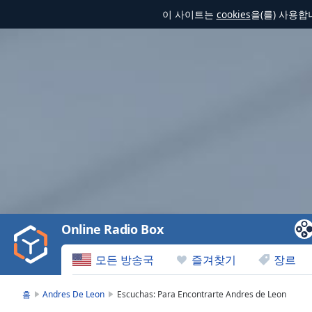
이 사이트는
cookies
을(를) 사용
Video
Player
is
loading.
Play
Video
Online Radio Box
Play
Skip
모든 방송국
즐겨찾기
장르
Backward
Skip
Forward
홈
Andres De Leon
Escuchas: Para Encontrarte Andres de Leon
Mute