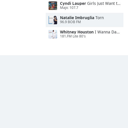
Cyndi Lauper
Girls Just Want to Have Fun
Majic 107.7
Natalie Imbruglia
Torn
96.9 BOB FM
Whitney Houston
I Wanna Dance With Somebody
181.FM Lite 80's