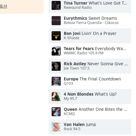
Tina Turner
What's Love Got To Do With It
옵션
Rewound Radio
Eurythmics
Sweet Dreams
Bolivia Tierra Querida - Clásicos
Bon Jovi
Livin' On a Prayer
K-Shasta
Tears for Fears
Everybody Wants To Rule the World
WMMC Radio 105.9 FM
Rick Astley
Never Gonna Give You Up
Joe Town 107.5
Europe
The Final Countdown
Q103
4 Non Blondes
What's Up?
My 95.7
Queen
Another One Bites the Dust
KCMQ
Van Halen
Jump
Rock 94.5