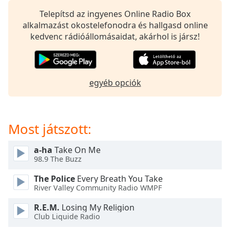
opens
subtitles
Telepítsd az ingyenes Online Radio Box
settings
alkalmazást okostelefonodra és hallgasd online
dialog
kedvenc rádióállomásaidat, akárhol is jársz!
subtitles
off
,
selected
egyéb opciók
Audio
Track
Picture-
Most játszott:
in-
Picture
Fullscreen
a-ha
Take On Me
This
98.9 The Buzz
is
a
The Police
Every Breath You Take
modal
River Valley Community Radio WMPF
window.
R.E.M.
Losing My Religion
Club Liquide Radio
Beginning