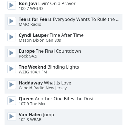
Bon Jovi
Livin' On a Prayer
100.7 WHUD
Opacity
Tears for Fears
Everybody Wants To Rule the World
MMO Radio
Caption
Area
Cyndi Lauper
Time After Time
Mason Dixon Gen 80s
Background
Color
Europe
The Final Countdown
Rock 94.5
Opacity
The Weeknd
Blinding Lights
WZIG 104.1 FM
Font
Haddaway
What Is Love
Size
Candid Radio New Jersey
Queen
Another One Bites the Dust
Text
107.9 The Mix
Edge
Van Halen
Jump
Style
102.3 WBAB