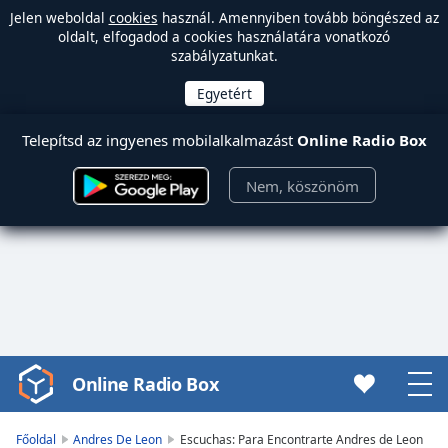
Jelen weboldal
cookies
használ. Amennyiben tovább böngészed az
oldalt, elfogadod a cookies használatára vonatkozó
szabályzatunkat.
Telepítsd az ingyenes mobilalkalmazást
Online Radio Box
Nem, köszönöm
Online Radio Box
Video
Player
is
Főoldal
Andres De Leon
Escuchas: Para Encontrarte Andres de Leon