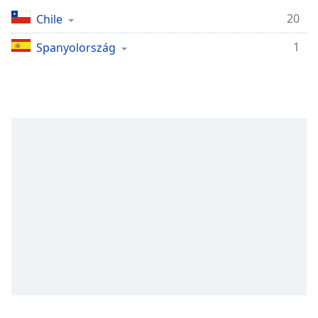
Remaining
Time
-
20
Chile
-:-
1
Spanyolország
1x
Playback
Rate
Chapters
Chapters
Descriptions
descriptions
off
,
selected
Subtitles
subtitles
settings
,