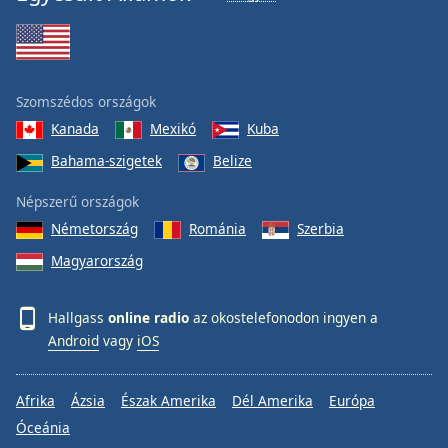
Szomszédos országok
Kanada
Mexikó
Kuba
Bahama-szigetek
Belize
Népszerű országok
Németország
Románia
Szerbia
Magyarország
Hallgass
online radio
az okostelefonodon ingyen a
Android
vagy
iOS
Afrika
Ázsia
Észak Amerika
Dél Amerika
Európa
Óceánia