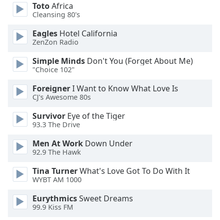
of
Toto
Africa
dialog
Cleansing 80's
window.
Eagles
Hotel California
Escape
ZenZon Radio
will
cancel
Simple Minds
Don't You (Forget About Me)
and
"Choice 102"
close
Foreigner
I Want to Know What Love Is
the
CJ's Awesome 80s
window.
Survivor
Eye of the Tiger
Text
93.3 The Drive
Color
Men At Work
Down Under
92.9 The Hawk
Opacity
Tina Turner
What's Love Got To Do With It
WYBT AM 1000
Text
Eurythmics
Sweet Dreams
Background
99.9 Kiss FM
Color