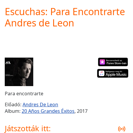
loading.
Escuchas: Para Encontrarte
Play
Video
Andres de Leon
Play
Skip
Backward
Skip
Forward
Mute
Current
Time
0:00
/
Duration
-:-
Loaded
:
0.00%
Para encontrarte
Stream
Type
LIVE
Előadó:
Andres De Leon
Seek to
Album:
20 Años Grandes Éxitos
, 2017
live,
currently
behind
Játszották itt:
live
LIVE