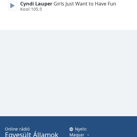
Cyndi Lauper
Girls Just Want to Have Fun
Font
Kool 105.5
Family
Reset
Done
Close
Modal
Dialog
End
of
dialog
window.
Online rádió
Nyelv:
Egyesült Államok
Magyar