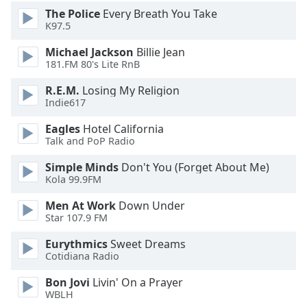
subtitles
The Police
Every Breath You Take
K97.5
settings
dialog
Michael Jackson
Billie Jean
subtitles
181.FM 80's Lite RnB
off
,
selected
R.E.M.
Losing My Religion
Indie617
Audio
Track
Eagles
Hotel California
Talk and PoP Radio
Picture-
in-
Simple Minds
Don't You (Forget About Me)
Picture
Kola 99.9FM
Fullscreen
This
Men At Work
Down Under
is
Star 107.9 FM
a
Eurythmics
Sweet Dreams
modal
Cotidiana Radio
window.
Bon Jovi
Livin' On a Prayer
Beginning
WBLH