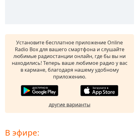
Remaining
Time
-
-:-
1x
Playback
Rate
Установите бесплатное приложение Online
Radio Box для вашего смартфона и слушайте
Chapters
любимые радиостанции онлайн, где бы вы ни
находились! Теперь ваше любимое радио у вас
Chapters
в кармане, благодаря нашему удобному
Descriptions
приложению.
descriptions
off
,
selected
другие варианты
Subtitles
subtitles
В эфире:
settings
,
opens