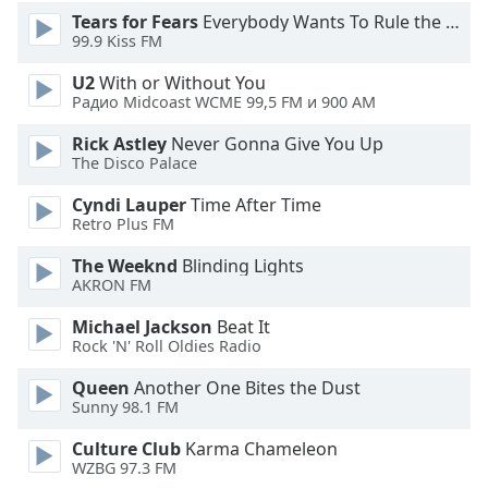
of
Tears for Fears
Everybody Wants To Rule the World
dialog
99.9 Kiss FM
window.
Escape
U2
With or Without You
will
Радио Midcoast WCME 99,5 FM и 900 AM
cancel
Rick Astley
Never Gonna Give You Up
and
The Disco Palace
close
the
Cyndi Lauper
Time After Time
window.
Retro Plus FM
The Weeknd
Blinding Lights
Text
AKRON FM
Color
Michael Jackson
Beat It
Rock 'N' Roll Oldies Radio
Opacity
Queen
Another One Bites the Dust
Sunny 98.1 FM
Text
Background
Culture Club
Karma Chameleon
Color
WZBG 97.3 FM