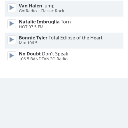
Van Halen
Jump
GotRadio - Classic Rock
Opacity
Natalie Imbruglia
Torn
HOT 97.5 FM
Caption
Area
Bonnie Tyler
Total Eclipse of the Heart
Background
Mix 106.5
Color
No Doubt
Don't Speak
106.5 BANDTANGO Radio
Opacity
Font
Size
Text
Edge
Style