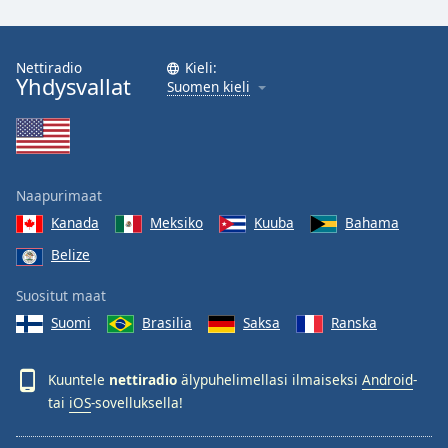
Family
Nettiradio
Kieli:
Yhdysvallat
Reset
Suomen kieli
Done
Close
Modal
Dialog
End
Naapurimaat
of
dialog
Kanada
Meksiko
Kuuba
Bahama
window.
Belize
Suositut maat
Suomi
Brasilia
Saksa
Ranska
Kuuntele
nettiradio
älypuhelimellasi ilmaiseksi
Android
-
tai
iOS
-sovelluksella!