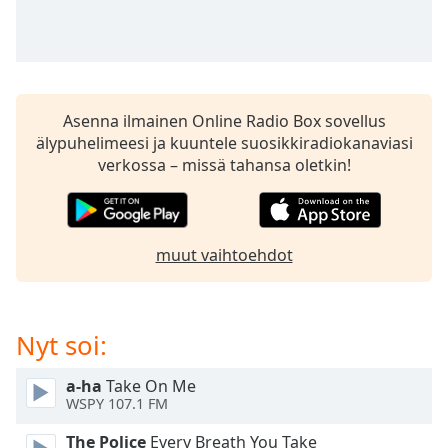
Time
-
-:-
1x
Playback
Rate
Asenna ilmainen Online Radio Box sovellus
älypuhelimeesi ja kuuntele suosikkiradiokanaviasi
Chapters
verkossa – missä tahansa oletkin!
Chapters
Descriptions
muut vaihtoehdot
descriptions
off
,
selected
Nyt soi:
Subtitles
subtitles
a-ha
Take On Me
WSPY 107.1 FM
settings
,
opens
The Police
Every Breath You Take