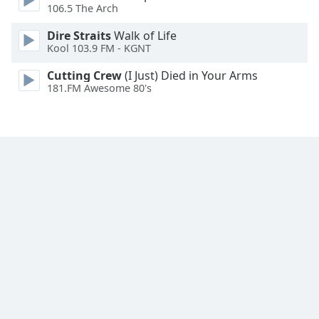
106.5 The Arch
Opacity
Dire Straits
Walk of Life
Kool 103.9 FM - KGNT
Caption
Area
Cutting Crew
(I Just) Died in Your Arms
181.FM Awesome 80's
Background
Color
Opacity
Font
Size
Text
Edge
Style
Font