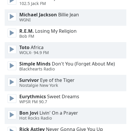
subtitles
102.5 Jack FM
settings
dialog
Michael Jackson
Billie Jean
subtitles
WGNI
off
,
R.E.M.
Losing My Religion
selected
Bob FM
Audio
Toto
Africa
Track
WOLX- 94.9 FM
Picture-
Simple Minds
Don't You (Forget About Me)
in-
Blackhearts Radio
Picture
Fullscreen
Survivor
Eye of the Tiger
This
Nostalgie New York
is
a
Eurythmics
Sweet Dreams
modal
WPSR FM 90.7
window.
Bon Jovi
Livin' On a Prayer
Hot Rocks Radio
Beginning
of
Rick Astley
Never Gonna Give You Up