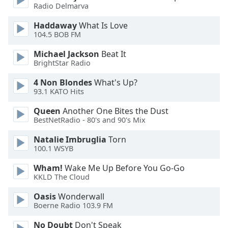
dialog
Radio Delmarva
window.
Haddaway
What Is Love
Escape
104.5 BOB FM
will
cancel
Michael Jackson
Beat It
and
BrightStar Radio
close
4 Non Blondes
What's Up?
the
93.1 KATO Hits
window.
Queen
Another One Bites the Dust
Text
BestNetRadio - 80's and 90's Mix
Color
Natalie Imbruglia
Torn
100.1 WSYB
Opacity
Wham!
Wake Me Up Before You Go-Go
KKLD The Cloud
Text
Oasis
Wonderwall
Background
Boerne Radio 103.9 FM
Color
No Doubt
Don't Speak