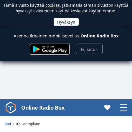
Tämä sivusto käyttää
cookies
. Jatkamalla tämän sivuston käyttöä
hyväksyt evästeiden käyttöä koskevat käytäntömme.
Asenna ilmainen mobiilisovellus
Online Radio Box
Ei, kiitos
Online Radio Box
Video
Player
is
Koti
02 - Aeroplane
loading.