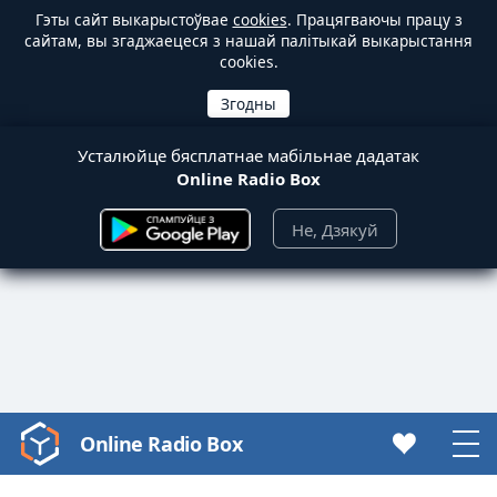
Гэты сайт выкарыстоўвае
cookies
. Працягваючы працу з
сайтам, вы згаджаецеся з нашай палітыкай выкарыстання
cookies.
Усталюйце бясплатнае мабільнае дадатак
Online Radio Box
Не, Дзякуй
Online Radio Box
Video
Player