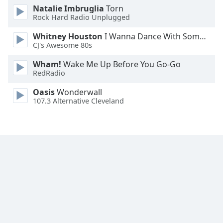
Color
Natalie Imbruglia
Torn
Rock Hard Radio Unplugged
Opacity
Whitney Houston
I Wanna Dance With Somebody
CJ's Awesome 80s
Caption
Wham!
Wake Me Up Before You Go-Go
Area
RedRadio
Background
Color
Oasis
Wonderwall
107.3 Alternative Cleveland
Opacity
Font
Size
Text
Edge
Style