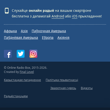
Слухайце
онлайн радыё
на вашым смартфоне
бясплатна з дапамогай
Android
або
iOS
прыкладання!
Афрыка
Азія
Паўночная Амерыка
Паўднёвая Амерыка
Еўропа
Акіянія
© Online Radio Box, 2015-2026.
Created by
Final Level
Карыстацкае пагадненне
Палітыка прыватнасці
Зваротная сувязь
Віджэты
Радыёстанцыям