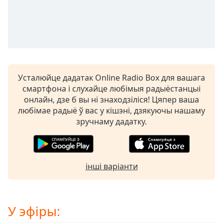
Remaining
Time
-
-:-
1x
Playback
Rate
Усталюйце дадатак Online Radio Box для вашага
смартфона і слухайце любімыя радыёстанцыі
Chapters
онлайн, дзе б вы ні знаходзіліся! Цяпер ваша
любімае радыё ў вас у кішэні, дзякуючы нашаму
Chapters
зручнаму дадатку.
Descriptions
descriptions
off
,
інші варіанти
selected
Subtitles
У эфіры:
subtitles
settings
,