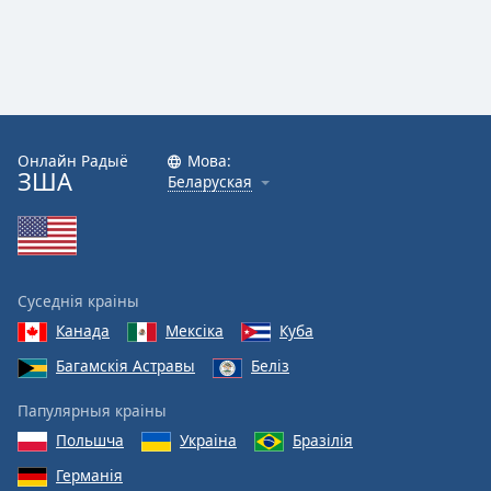
Font
Family
Reset
Done
Онлайн Радыё
Мова:
ЗША
Close
Беларуская
Modal
Dialog
End
of
dialog
Суседнія краіны
window.
Канада
Мексіка
Куба
Багамскія Астравы
Беліз
Папулярныя краіны
Польшча
Украіна
Бразілія
Германія