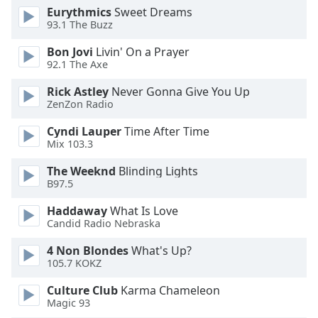
Beginning
Eurythmics
Sweet Dreams
of
93.1 The Buzz
dialog
window.
Bon Jovi
Livin' On a Prayer
Escape
92.1 The Axe
will
Rick Astley
Never Gonna Give You Up
cancel
ZenZon Radio
and
close
Cyndi Lauper
Time After Time
the
Mix 103.3
window.
The Weeknd
Blinding Lights
B97.5
Text
Color
Haddaway
What Is Love
Candid Radio Nebraska
Opacity
4 Non Blondes
What's Up?
105.7 KOKZ
Text
Culture Club
Karma Chameleon
Background
Magic 93