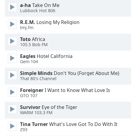
opens
a-ha
Take On Me
Lubbock Hot 806
subtitles
settings
R.E.M.
Losing My Religion
dialog
tmj.fm
subtitles
off
,
Toto
Africa
selected
105.5 Bob FM
Eagles
Hotel California
Audio
Gem 104
Track
Simple Minds
Don't You (Forget About Me)
Picture-
in-
That 80's Channel
Picture
Foreigner
I Want to Know What Love Is
Fullscreen
This
GTO 107
is
Survivor
Eye of the Tiger
a
WARM 103.3 FM
modal
window.
Tina Turner
What's Love Got To Do With It
Z93