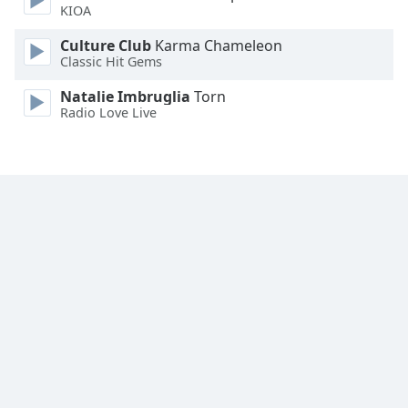
KIOA
Opacity
Culture Club
Karma Chameleon
Classic Hit Gems
Caption
Area
Natalie Imbruglia
Torn
Radio Love Live
Background
Color
Opacity
Font
Size
Text
Edge
Style
Font