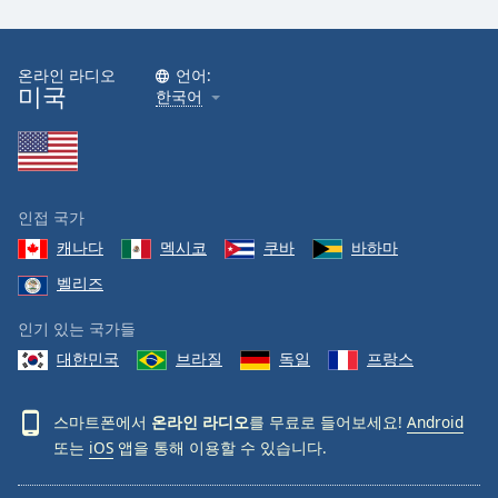
Family
온라인 라디오
언어:
미국
Reset
한국어
Done
Close
Modal
Dialog
End
인접 국가
of
dialog
캐나다
멕시코
쿠바
바하마
window.
벨리즈
인기 있는 국가들
대한민국
브라질
독일
프랑스
스마트폰에서
온라인 라디오
를 무료로 들어보세요!
Android
또는
iOS
앱을 통해 이용할 수 있습니다.