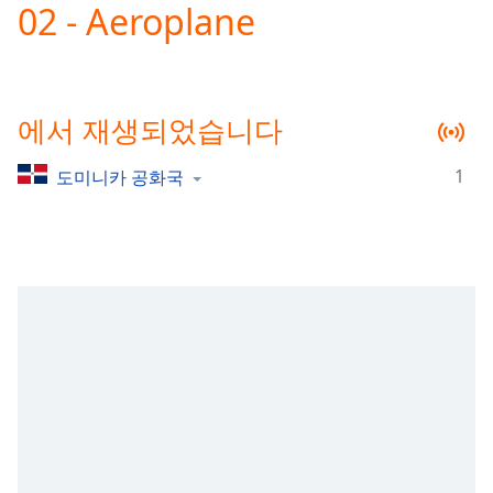
02 - Aeroplane
Play
Video
Play
Skip
Backward
에서 재생되었습니다
Skip
Forward
Mute
1
도미니카 공화국
Current
Time
0:00
/
Duration
-:-
Loaded
:
0.00%
Stream
Type
LIVE
Seek to
live,
currently
behind
live
LIVE
Remaining