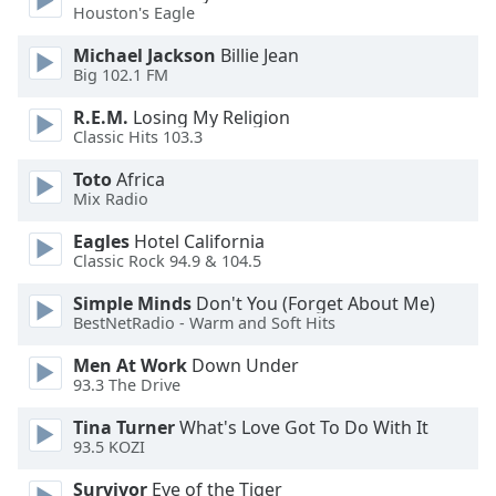
subtitles
Houston's Eagle
settings
dialog
Michael Jackson
Billie Jean
subtitles
Big 102.1 FM
off
,
R.E.M.
Losing My Religion
selected
Classic Hits 103.3
Audio
Toto
Africa
Track
Mix Radio
Picture-
Eagles
Hotel California
in-
Classic Rock 94.9 & 104.5
Picture
Fullscreen
Simple Minds
Don't You (Forget About Me)
This
BestNetRadio - Warm and Soft Hits
is
a
Men At Work
Down Under
modal
93.3 The Drive
window.
Tina Turner
What's Love Got To Do With It
93.5 KOZI
Beginning
of
Survivor
Eye of the Tiger