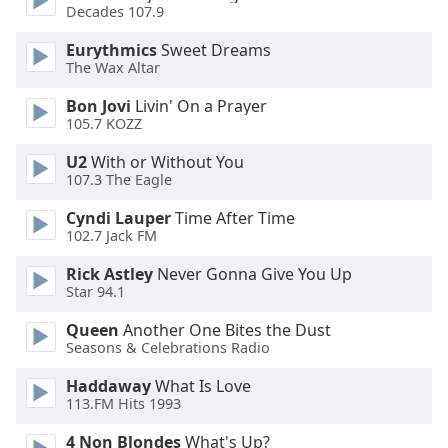
dialog
Decades 107.9
window.
Eurythmics
Sweet Dreams
Escape
The Wax Altar
will
cancel
Bon Jovi
Livin' On a Prayer
and
105.7 KOZZ
close
U2
With or Without You
the
107.3 The Eagle
window.
Cyndi Lauper
Time After Time
Text
102.7 Jack FM
Color
Rick Astley
Never Gonna Give You Up
Star 94.1
Opacity
Queen
Another One Bites the Dust
Seasons & Celebrations Radio
Text
Haddaway
What Is Love
Background
113.FM Hits 1993
Color
4 Non Blondes
What's Up?