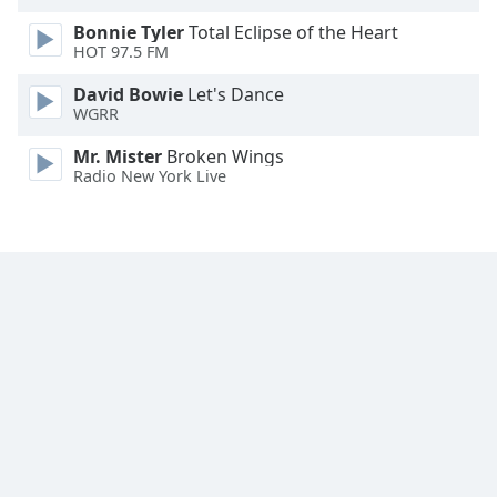
Color
Bonnie Tyler
Total Eclipse of the Heart
HOT 97.5 FM
Opacity
David Bowie
Let's Dance
WGRR
Caption
Area
Mr. Mister
Broken Wings
Radio New York Live
Background
Color
Opacity
Font
Size
Text
Edge
Style