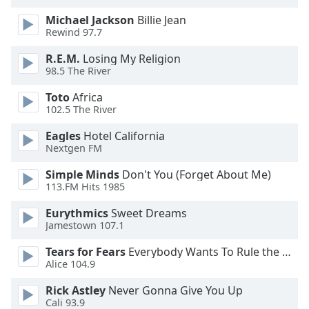
opens
Michael Jackson
Billie Jean
subtitles
Rewind 97.7
settings
dialog
R.E.M.
Losing My Religion
subtitles
98.5 The River
off
,
Toto
Africa
selected
102.5 The River
Audio
Eagles
Hotel California
Track
Nextgen FM
Picture-
Simple Minds
Don't You (Forget About Me)
in-
113.FM Hits 1985
Picture
Fullscreen
Eurythmics
Sweet Dreams
This
Jamestown 107.1
is
a
Tears for Fears
Everybody Wants To Rule the World
modal
Alice 104.9
window.
Rick Astley
Never Gonna Give You Up
Cali 93.9