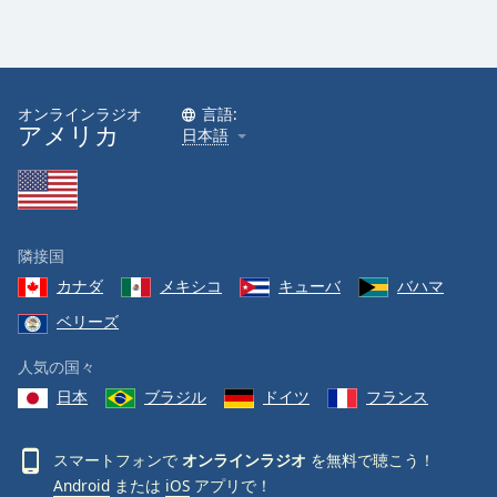
Font
Family
オンラインラジオ
言語:
アメリカ
Reset
日本語
Done
Close
Modal
Dialog
End
隣接国
of
dialog
カナダ
メキシコ
キューバ
バハマ
window.
ベリーズ
人気の国々
日本
ブラジル
ドイツ
フランス
スマートフォンで
オンラインラジオ
を無料で聴こう！
Android
または
iOS
アプリで！