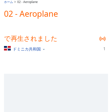
is
ホーム
02 - Aeroplane
loading.
02 - Aeroplane
Play
Video
Play
Skip
Backward
で再生されました
Skip
Forward
Mute
1
ドミニカ共和国
Current
Time
0:00
/
Duration
-:-
Loaded
:
0.00%
Stream
Type
LIVE
Seek to
live,
currently
behind
live
LIVE