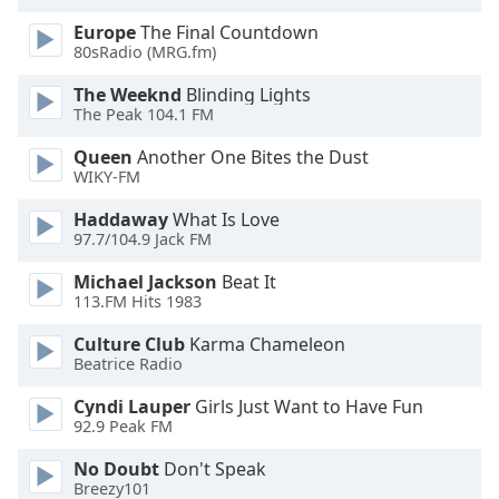
Beginning
of
Europe
The Final Countdown
dialog
80sRadio (MRG.fm)
window.
The Weeknd
Blinding Lights
Escape
The Peak 104.1 FM
will
cancel
Queen
Another One Bites the Dust
and
WIKY-FM
close
Haddaway
What Is Love
the
97.7/104.9 Jack FM
window.
Michael Jackson
Beat It
Text
113.FM Hits 1983
Color
Culture Club
Karma Chameleon
Beatrice Radio
Opacity
Cyndi Lauper
Girls Just Want to Have Fun
92.9 Peak FM
Text
No Doubt
Don't Speak
Background
Breezy101