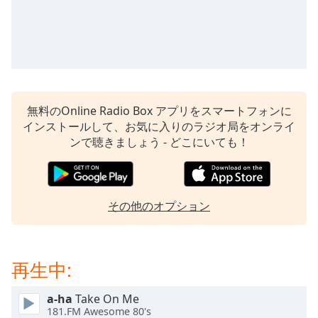
Remaining
Time
-
-:-
1x
Playback
Rate
無料のOnline Radio Box アプリをスマートフォンに
インストールして、お気に入りのラジオ局をオンライ
Chapters
ンで聴きましょう - どこにいても！
Chapters
Descriptions
その他のオプション
descriptions
off
,
selected
再生中:
Subtitles
subtitles
a-ha
Take On Me
181.FM Awesome 80's
settings
,