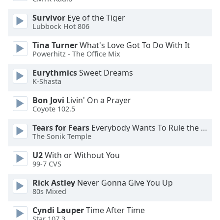
Opacity
Survivor
Eye of the Tiger
Lubbock Hot 806
Caption
Tina Turner
What's Love Got To Do With It
Area
Powerhitz - The Office Mix
Background
Eurythmics
Sweet Dreams
Color
K-Shasta
Bon Jovi
Livin' On a Prayer
Opacity
Coyote 102.5
Tears for Fears
Everybody Wants To Rule the World
Font
The Sonik Temple
Size
U2
With or Without You
99-7 CVS
Text
Edge
Rick Astley
Never Gonna Give You Up
Style
80s Mixed
Cyndi Lauper
Time After Time
Font
Star 107.3