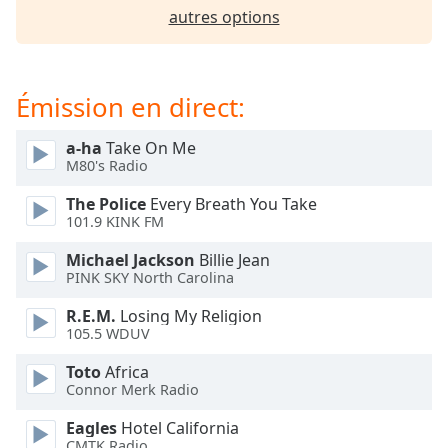
dialog
autres options
window.
Escape
will
cancel
Émission en direct:
and
close
a-ha
Take On Me
the
M80's Radio
window.
The Police
Every Breath You Take
101.9 KINK FM
Text
Color
Michael Jackson
Billie Jean
PINK SKY North Carolina
Opacity
R.E.M.
Losing My Religion
105.5 WDUV
Text
Toto
Africa
Connor Merk Radio
Background
Color
Eagles
Hotel California
CMTK Radio