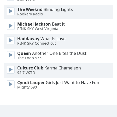
Family
The Weeknd
Blinding Lights
Rookery Radio
Reset
Michael Jackson
Beat It
Done
PINK SKY West Virginia
Close
Modal
Haddaway
What Is Love
Dialog
PINK SKY Connecticut
End
of
Queen
Another One Bites the Dust
dialog
The Loop 97.9
window.
Culture Club
Karma Chameleon
95.7 WZID
Cyndi Lauper
Girls Just Want to Have Fun
Mighty 690