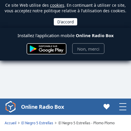
Ce site Web utilise des
cookies
. En continuant à utiliser ce site,
vous acceptez notre politique relative à l’utilisation des cookies.
Installez l'application mobile
Online Radio Box
Non, merci
Online Radio Box
Video
Player
is
Accueil
El Negro 5 Estrellas
El Negro 5 Estrellas - Plomo Plomo
loading.