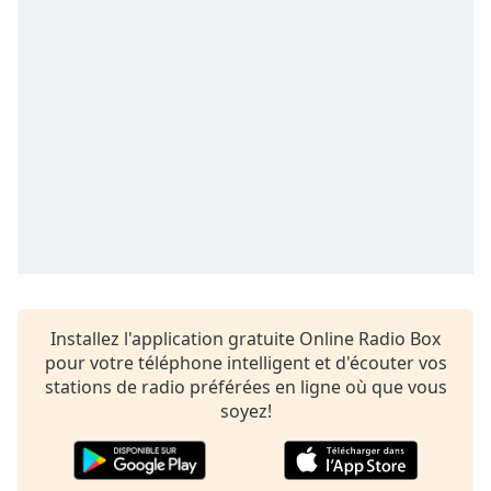
subtitles
settings
dialog
subtitles
off
,
selected
Audio
Track
Picture-
in-
Picture
Fullscreen
This
is
Installez l'application gratuite Online Radio Box
a
pour votre téléphone intelligent et d'écouter vos
modal
stations de radio préférées en ligne où que vous
window.
soyez!
Beginning
of