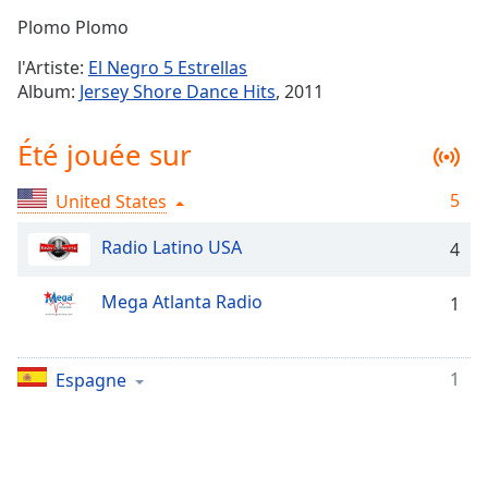
Time
-
Plomo Plomo
-:-
l'Artiste:
El Negro 5 Estrellas
1x
Album:
Jersey Shore Dance Hits
, 2011
Playback
Rate
Été jouée sur
Chapters
5
United States
Chapters
Radio Latino USA
4
Descriptions
descriptions
Mega Atlanta Radio
1
off
,
selected
1
Espagne
Subtitles
subtitles
settings
,
opens