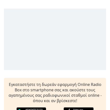
opens
subtitles
settings
dialog
subtitles
off
,
selected
Audio
Track
Picture-
in-
Picture
Fullscreen
This
is
Εγκαταστήστε τη δωρεάν εφαρμογή Online Radio
a
Box στο smartphone σας και ακούστε τους
modal
αγαπημένους σας ραδιοφωνικοί σταθμοί online -
window.
όπου και αν βρίσκεστε!