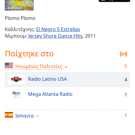
Remaining
Time
-
Plomo Plomo
-:-
Καλλιτέχνης:
El Negro 5 Estrellas
1x
Άλμπουμ:
Jersey Shore Dance Hits
, 2011
Playback
Rate
Παίχτηκε στο
Chapters
5
Ηνωμένες Πολιτείες
Chapters
Radio Latino USA
4
Descriptions
descriptions
Mega Atlanta Radio
1
off
,
selected
1
Ισπανία
Subtitles
subtitles
settings
,