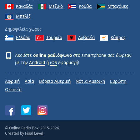
Καναδάς
Μεξικό
Κούβα
Μπαχάμες
Μπελίζ
Δημοφιλείς χώρες
Ελλάδα
Τουρκία
Αλβανία
Κύπρος
Ακούστε
online ραδιόφωνο
στο smartphone σας δωρεάν
με την
Android
ή
iOS
εφαρμογή!
Αφρική
Ασία
Βόρεια Αμερική
Νότια Αμερική
Ευρώπη
Ωκεανία
© Online Radio Box, 2015-2026.
Created by
Final Level