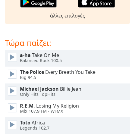
Beginning
of
dialog
άλλες επιλογές
window.
Escape
will
cancel
Τώρα παίζει:
and
close
a-ha
Take On Me
the
Balanced Rock 100.5
window.
The Police
Every Breath You Take
Big 94.5
Text
Color
Michael Jackson
Billie Jean
Only Hits TopHits
Opacity
R.E.M.
Losing My Religion
Mix 107.9 FM - WFMX
Text
Toto
Africa
Legends 102.7
Background