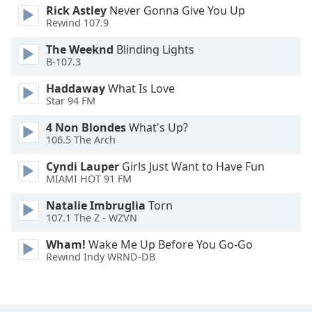
Rick Astley
Never Gonna Give You Up
Font
Rewind 107.9
Family
The Weeknd
Blinding Lights
B-107.3
Reset
Haddaway
What Is Love
Done
Star 94 FM
Close
Modal
4 Non Blondes
What's Up?
Dialog
106.5 The Arch
End
of
Cyndi Lauper
Girls Just Want to Have Fun
dialog
MIAMI HOT 91 FM
window.
Natalie Imbruglia
Torn
107.1 The Z - WZVN
Wham!
Wake Me Up Before You Go-Go
Rewind Indy WRND-DB