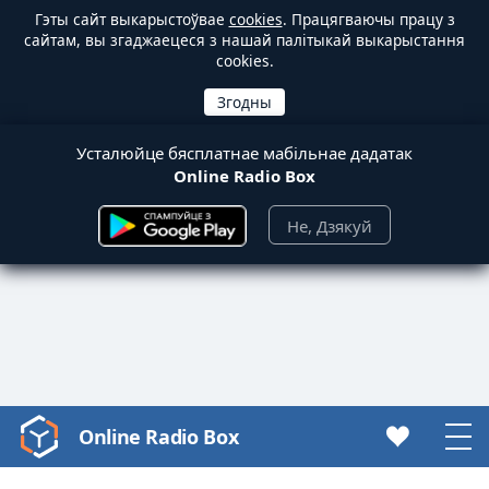
Гэты сайт выкарыстоўвае
cookies
. Працягваючы працу з
сайтам, вы згаджаецеся з нашай палітыкай выкарыстання
cookies.
Усталюйце бясплатнае мабільнае дадатак
Online Radio Box
Не, Дзякуй
Online Radio Box
Video
Player