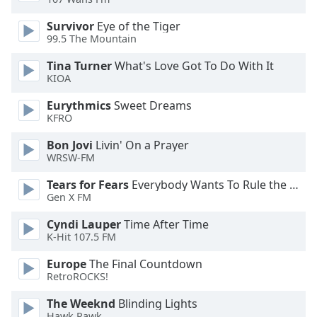
Color
Survivor
Eye of the Tiger
99.5 The Mountain
Opacity
Tina Turner
What's Love Got To Do With It
KIOA
Caption
Area
Eurythmics
Sweet Dreams
Background
KFRO
Color
Bon Jovi
Livin' On a Prayer
WRSW-FM
Opacity
Tears for Fears
Everybody Wants To Rule the World
Gen X FM
Font
Cyndi Lauper
Time After Time
Size
K-Hit 107.5 FM
Europe
The Final Countdown
Text
RetroROCKS!
Edge
Style
The Weeknd
Blinding Lights
Hawk Rawk