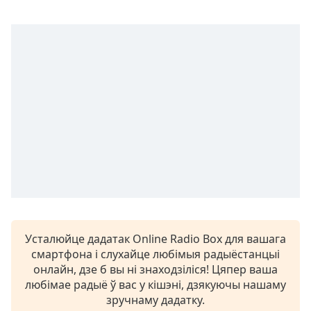
opens
subtitles
settings
dialog
subtitles
off
,
selected
Audio
Track
Picture-
in-
Picture
Fullscreen
This
is
Усталюйце дадатак Online Radio Box для вашага
a
смартфона і слухайце любімыя радыёстанцыі
modal
онлайн, дзе б вы ні знаходзіліся! Цяпер ваша
window.
любімае радыё ў вас у кішэні, дзякуючы нашаму
зручнаму дадатку.