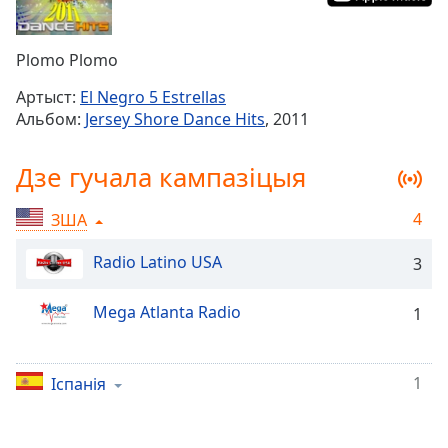
Remaining
Time
-
Plomo Plomo
-:-
Артыст:
El Negro 5 Estrellas
1x
Альбом:
Jersey Shore Dance Hits
, 2011
Playback
Rate
Дзе гучала кампазіцыя
Chapters
4
ЗША
Chapters
Radio Latino USA
3
Descriptions
descriptions
Mega Atlanta Radio
1
off
,
selected
1
Іспанія
Subtitles
subtitles
settings
,