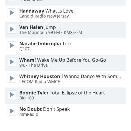
Font
Haddaway
What Is Love
Family
Candid Radio New Jersey
Van Halen
Jump
The Mountain 99 FM - KMXE-FM
Reset
Done
Natalie Imbruglia
Torn
Close
Q107
Modal
Dialog
Wham!
Wake Me Up Before You Go-Go
End
94.7 The Drive
of
dialog
Whitney Houston
I Wanna Dance With Somebody
window.
LECOM Radio WMCE
Bonnie Tyler
Total Eclipse of the Heart
Big 103
No Doubt
Don't Speak
mmRadio