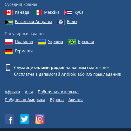
Суседнія краіны
Канада
Мексіка
Куба
Багамскія Астравы
Беліз
Папулярныя краіны
Польшча
Украіна
Бразілія
Германія
Слухайце
онлайн радыё
на вашым смартфоне
бясплатна з дапамогай
Android
або
iOS
прыкладання!
Афрыка
Азія
Паўночная Амерыка
Паўднёвая Амерыка
Еўропа
Акіянія