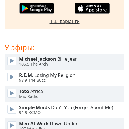
Beginning
of
dialog
window.
інші варіанти
Escape
will
cancel
and
У эфіры:
close
the
Michael Jackson
Billie Jean
window.
106.5 The Arch
R.E.M.
Losing My Religion
Text
98.9 The Buzz
Color
Toto
Africa
Mix Radio
Opacity
Simple Minds
Don't You (Forget About Me)
94-9 KCMO
Text
Background
Men At Work
Down Under
107 Wans Fm