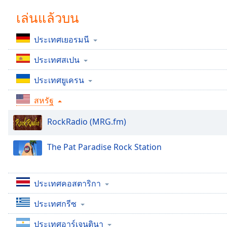
Chapters
เล่นแล้วบน
Chapters
ประเทศเยอรมนี
Descriptions
ประเทศสเปน
descriptions
off
,
ประเทศยูเครน
selected
สหรัฐ
Subtitles
RockRadio (MRG.fm)
subtitles
settings
,
opens
The Pat Paradise Rock Station
subtitles
settings
dialog
ประเทศคอสตาริกา
subtitles
off
,
ประเทศกรีซ
selected
ประเทศอาร์เจนตินา