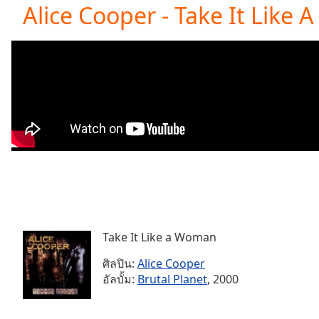
Current
Alice Cooper - Take It Like
Time
0:00
/
Duration
-:-
Loaded
:
0.00%
0:00
Stream
Type
LIVE
Seek to
live,
currently
behind
live
LIVE
Remaining
Time
-
-:-
Take It Like a Woman
ศิลปิน:
Alice Cooper
1x
อัลบั้ม:
Brutal Planet
, 2000
Playback
Rate