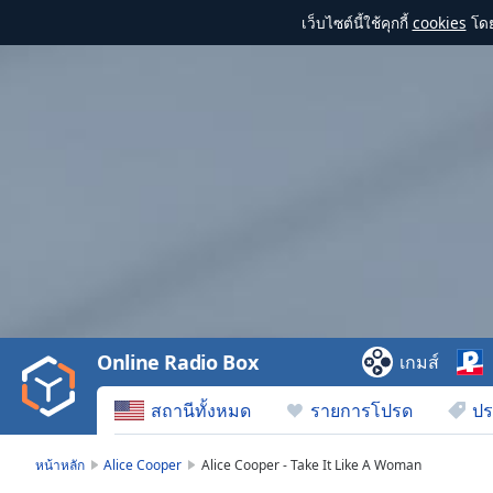
เว็บไซต์นี้ใช้คุกกี้
cookies
โดย
Video
Player
is
loading.
Play
Video
Online Radio Box
เกมส์
Play
Skip
สถานีทั้งหมด
รายการโปรด
ปร
Backward
Skip
Forward
หน้าหลัก
Alice Cooper
Alice Cooper - Take It Like A Woman
Mute