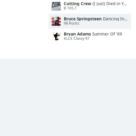
Cutting Crew
(I Just) Died in Your Arms
B 105.7
Bruce Springsteen
Dancing In the Dark
98 Rocks
Bryan Adams
Summer Of '69
KLCE Classy 97