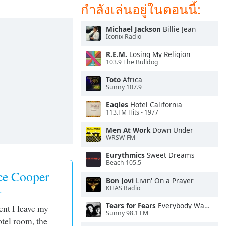
กำลังเล่นอยู่ในตอนนี้:
Michael Jackson
Billie Jean
Iconix Radio
R.E.M.
Losing My Religion
103.9 The Bulldog
Toto
Africa
Sunny 107.9
Eagles
Hotel California
113.FM Hits - 1977
Men At Work
Down Under
WRSW-FM
Eurythmics
Sweet Dreams
Beach 105.5
ce Cooper
Bon Jovi
Livin' On a Prayer
KHAS Radio
Tears for Fears
Everybody Wants To Rule the World
nt I leave my
Sunny 98.1 FM
tel room, the