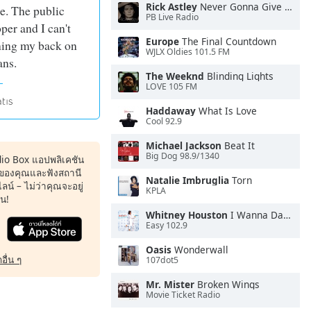
Rick Astley
Never Gonna Give You Up
e. The public
PB Live Radio
er and I can't
Europe
The Final Countdown
ning my back on
WJLX Oldies 101.5 FM
ans.
The Weeknd
Blinding Lights
LOVE 105 FM
Haddaway
What Is Love
Cool 92.9
Michael Jackson
Beat It
Big Dog 98.9/1340
dio Box แอปพลิเคชัน
ของคุณและฟังสถานี
Natalie Imbruglia
Torn
น์ – ไม่ว่าคุณจะอยู่
KPLA
หน!
Whitney Houston
I Wanna Dance With Somebody
Easy 102.9
Oasis
Wonderwall
อื่น ๆ
107dot5
Mr. Mister
Broken Wings
Movie Ticket Radio