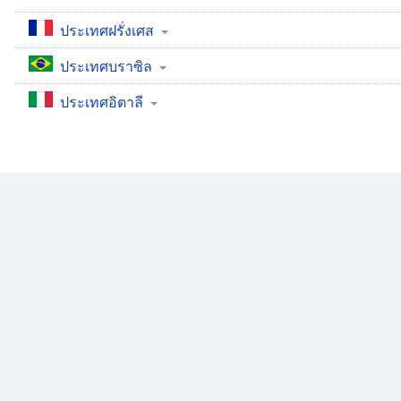
Audio
Track
ประเทศฝรั่งเศส
Picture-
ประเทศบราซิล
in-
Picture
ประเทศอิตาลี
Fullscreen
This
is
a
modal
window.
Beginning
of
dialog
window.
Escape
will
cancel
and
close