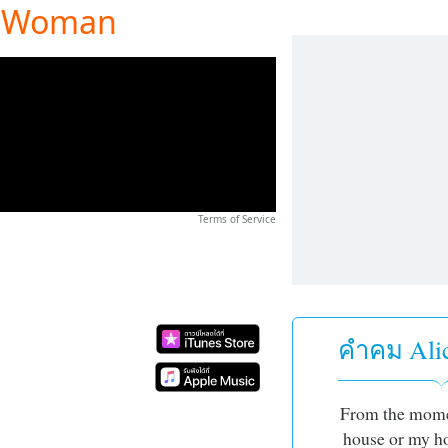
 A Woman
Terms of Service
คำคม Ali
From the mome
house or my ho