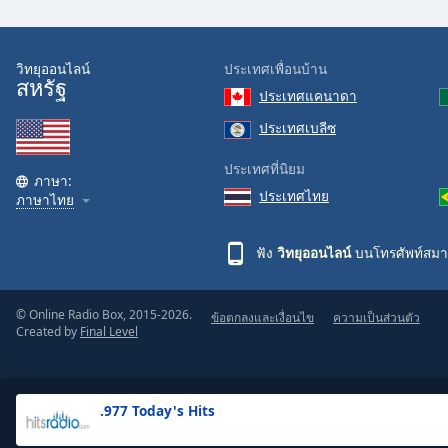
the
window.
วิทยุออนไลน์
ประเทศเพื่อนบ้าน
สหรัฐ
Text
ประเทศแคนาดา
Color
ประเทศเบลีซ
Opacity
ประเทศที่นิยม
ภาษา:
ประเทศไทย
ภาษาไทย
Text
Background
ฟัง
วิทยุออนไลน์
บนโทรศัพท์สมา
Color
© Online Radio Box, 2015-2026.
ข้อตกลงและเงื่อนไข
ความเป็นส่วนตัว
Opacity
Created by
Final Level
Caption
Area
.977 Today's Hits
Background