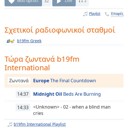
Μου αρέσει
32
Live
2
Remaining
Time
-
Playlist
Επαφές
-:-
Σχετικοί ραδιοφωνικοί σταθμοί
1x
Playback
b19fm Greek
Rate
Chapters
Τώρα ζωντανά b19fm
Chapters
International
Descriptions
Ζωντανά
Europe
The Final Countdown
descriptions
off
,
14:37
Midnight Oil
Beds Are Burning
selected
<Unknown> - 02 - when a blind man
14:33
Subtitles
cries
subtitles
b19fm International Playlist
settings
,