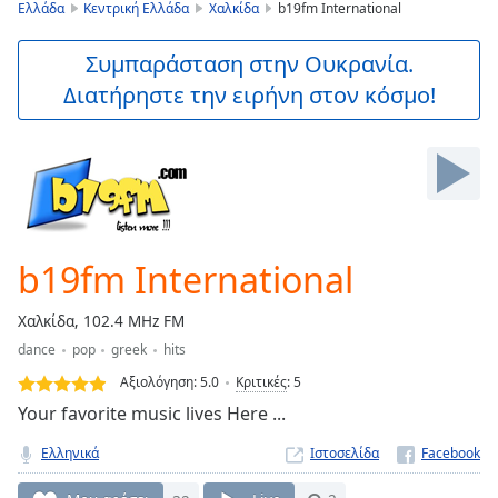
is
Ελλάδα
Κεντρική Ελλάδα
Χαλκίδα
b19fm International
loading.
Play
Συμπαράσταση στην Ουκρανία.
Video
Διατήρηστε την ειρήνη στον κόσμο!
Play
Skip
Backward
Skip
Forward
Mute
Current
Time
0:00
b19fm International
/
Duration
-:-
Χαλκίδα, 102.4 MHz FM
Loaded
:
dance
pop
greek
hits
0.00%
Stream
Αξιολόγηση:
5.0
Κριτικές
:
5
Type
LIVE
Your favorite music lives Here ...
Seek to
live,
Ελληνικά
Ιστοσελίδα
currently
behind
live
LIVE