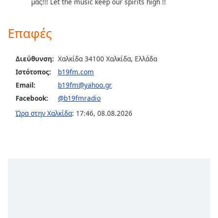
μας!!! Let the music keep our spirits high !!
Font
Family
Επαφές
Reset
Διεύθυνση:
Χαλκίδα 34100 Χαλκίδα, Ελλάδα
Done
Ιστότοπος:
b19fm.com
Close
Email:
b19fm@yahoo.gr
Modal
Dialog
Facebook:
@b19fmradio
End
Ώρα στην Χαλκίδα
:
17:46
,
08.08.2026
of
dialog
window.