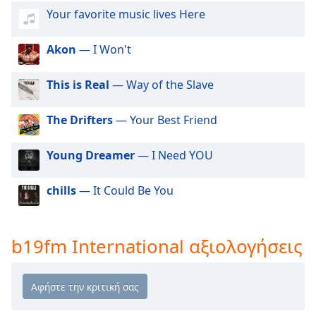
Beginning
Your favorite music lives Here
of
dialog
window.
Akon
— I Won't
Escape
will
This is Real
— Way of the Slave
cancel
and
The Drifters
— Your Best Friend
close
the
Young Dreamer
— I Need YOU
window.
Text
chills
— It Could Be You
Color
b19fm International αξιολογήσεις
Opacity
Text
Background