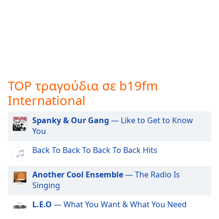
opens
subtitles
settings
dialog
subtitles
off
,
selected
TOP τραγούδια σε b19fm
Audio
International
Track
Picture-
Spanky & Our Gang
— Like to Get to Know
in-
You
Picture
Fullscreen
Back To Back To Back To Back Hits
This
is
Another Cool Ensemble
— The Radio Is
a
Singing
modal
window.
L.E.O
— What You Want & What You Need