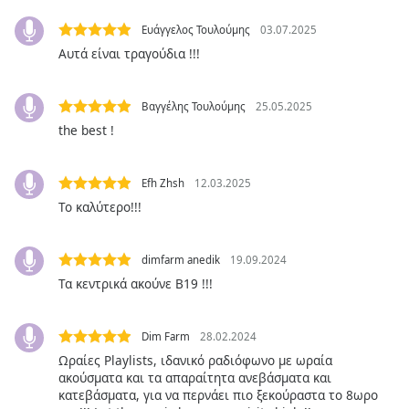
Color
Ευάγγελος Τουλούμης
03.07.2025
Opacity
Αυτά είναι τραγούδια !!!
Caption
Βαγγέλης Τουλούμης
25.05.2025
Area
the best !
Background
Color
Efh Zhsh
12.03.2025
Το καλύτερο!!!
Opacity
dimfarm anedik
19.09.2024
Font
Τα κεντρικά ακούνε Β19 !!!
Size
Dim Farm
28.02.2024
Text
Ωραίες Playlists, ιδανικό ραδιόφωνο με ωραία
Edge
ακούσματα και τα απαραίτητα ανεβάσματα και
Style
κατεβάσματα, για να περνάει πιο ξεκούραστα το 8ωρο