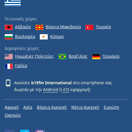
Γειτονικές χώρες
Αλβανία
Βόρεια Μακεδονία
Τουρκία
Βουλγαρία
Κύπρος
Δημοφιλείς χώρες
Ηνωμένες Πολιτείες
Βραζιλίας
Γερμανία
Γαλλία
Ακούστε
b19fm International
στο smartphone σας
δωρεάν με την
Android
ή
iOS
εφαρμογή!
Αφρική
Ασία
Βόρεια Αμερική
Νότια Αμερική
Ευρώπη
Ωκεανία