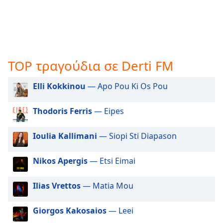
opens
subtitles
settings
dialog
subtitles
TOP τραγούδια σε Derti FM
off
,
selected
Elli Kokkinou
— Apo Pou Ki Os Pou
Audio
Track
Thodoris Ferris
— Eipes
Picture-
in-
Ioulia Kallimani
— Siopi Sti Diapason
Picture
Fullscreen
This
Nikos Apergis
— Etsi Eimai
is
a
Ilias Vrettos
— Matia Mou
modal
window.
Giorgos Kakosaios
— Leei