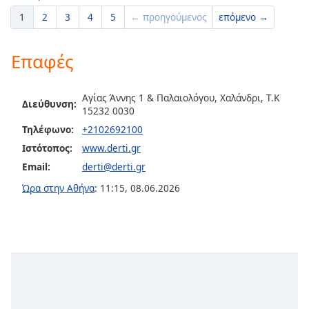
1
2
3
4
5
← προηγούμενος
επόμενο →
Επαφές
Αγίας Άννης 1 & Παλαιολόγου, Χαλάνδρι, T.K
Διεύθυνση:
15232 0030
Τηλέφωνο:
+2102692100
Ιστότοπος:
www.derti.gr
Email:
derti@derti.gr
Ώρα στην Αθήνα
:
11:15
,
08.06.2026