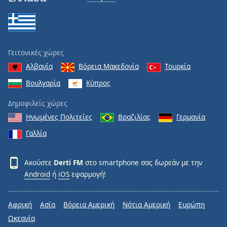
Γειτονικές χώρες
Αλβανία
Βόρεια Μακεδονία
Τουρκία
Βουλγαρία
Κύπρος
Δημοφιλείς χώρες
Ηνωμένες Πολιτείες
Βραζιλίας
Γερμανία
Γαλλία
Ακούστε
Derti FM
στο smartphone σας δωρεάν με την
Android
ή
iOS
εφαρμογή!
Αφρική
Ασία
Βόρεια Αμερική
Νότια Αμερική
Ευρώπη
Ωκεανία