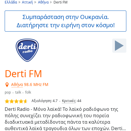
is
Ελλάδα
Αττική
Αθήνα
Derti FM
loading.
Play
Συμπαράσταση στην Ουκρανία.
Video
Διατήρηστε την ειρήνη στον κόσμο!
Play
Skip
Backward
Skip
Forward
Mute
Current
Time
0:00
Derti FM
/
Duration
-:-
Αθήνα
98.6 MHz FM
Loaded
:
0.00%
pop
talk
folk
Stream
Αξιολόγηση:
4.7
Κριτικές
:
44
Type
LIVE
Derti Radio - Μόνο λαϊκά! Το λαϊκό ραδιόφωνο της
Seek to
πόλης συνεχίζει την ραδιοφωνική του πορεία
live,
διαδικτυακά μεταδίδοντας πάντα τα καλύτερα
currently
behind
αυθεντικά λαϊκά τραγουδια όλων των εποχών. Derti…
live
LIVE