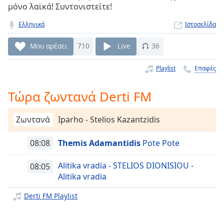
μόνο λαϊκά! Συντονιστείτε!
Remaining
Time
-
Ελληνικά
Ιστοσελίδα
-:-
Μου αρέσει
710
Live
36
1x
Playback
Playlist
Επαφές
Rate
Τώρα ζωντανά Derti FM
Chapters
Chapters
Ζωντανά
Iparho - Stelios Kazantzidis
Descriptions
08:08
Themis Adamantidis
Pote Pote
descriptions
off
,
Alitika vradia - STELIOS DIONISIOU -
08:05
selected
Alitika vradia
Subtitles
Derti FM Playlist
subtitles
settings
,