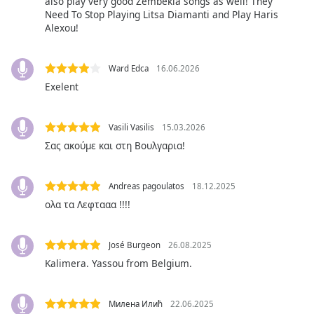
Color
also play very good Zembekia songs as well! They
Need To Stop Playing Litsa Diamanti and Play Haris
Alexou!
Opacity
Ward Edca
16.06.2026
Caption
Exelent
Area
Background
Color
Vasili Vasilis
15.03.2026
Σας ακούμε και στη Βουλγαρια!
Opacity
Andreas pagoulatos
18.12.2025
ολα τα Λεφτααα !!!!
Font
Size
José Burgeon
26.08.2025
Kalimera. Yassou from Belgium.
Text
Edge
Style
Милена Илић
22.06.2025