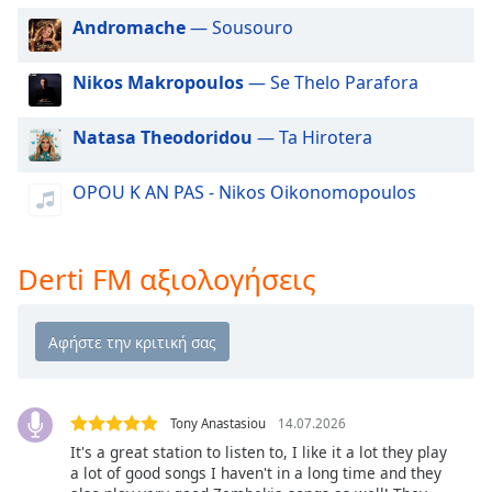
Beginning
of
Andromache
— Sousouro
dialog
window.
Nikos Makropoulos
— Se Thelo Parafora
Escape
will
Natasa Theodoridou
— Ta Hirotera
cancel
and
OPOU K AN PAS - Nikos Oikonomopoulos
close
the
window.
Derti FM αξιολογήσεις
Text
Color
Opacity
Tony Anastasiou
14.07.2026
Text
It's a great station to listen to, I like it a lot they play
Background
a lot of good songs I haven't in a long time and they