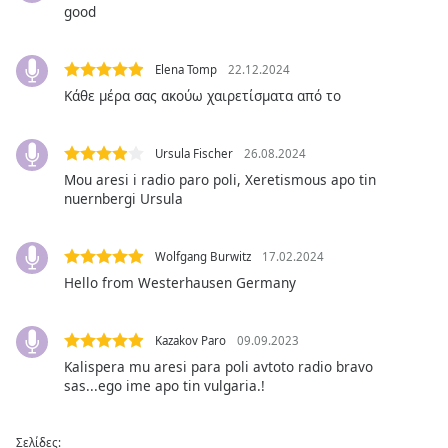
good
Font
Family
Elena Tomp
22.12.2024
Κάθε μέρα σας ακούω χαιρετίσματα από το
Reset
Done
Ursula Fischer
26.08.2024
Close
Modal
Mou aresi i radio paro poli, Xeretismous apo tin
Dialog
nuernbergi Ursula
End
of
dialog
Wolfgang Burwitz
17.02.2024
window.
Hello from Westerhausen Germany
Kazakov Paro
09.09.2023
Kalispera mu aresi para poli avtoto radio bravo
sas...ego ime apo tin vulgaria.!
Σελίδες: