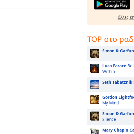
άλλες ε
TOP στο ρα
Simon & Garfun
Luca Farace
Bel
Within
Seth Tabatznik
Gordon Lightfo
My Mind
Simon & Garfun
Silence
Mary Chapin C