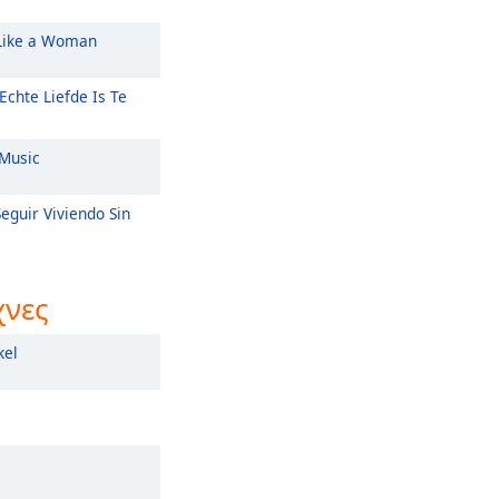
Like a Woman
Echte Liefde Is Te
Music
eguir Viviendo Sin
χνες
kel