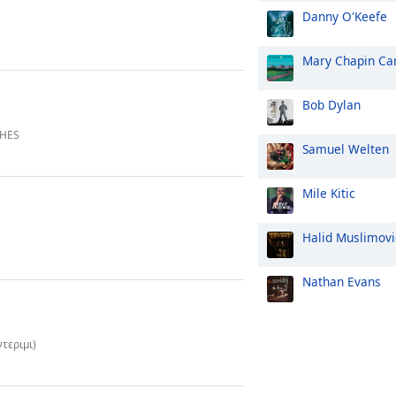
Danny O'Keefe
Mary Chapin Ca
Bob Dylan
THES
Samuel Welten
Mile Kitic
Halid Muslimovi
Nathan Evans
τεριμι)