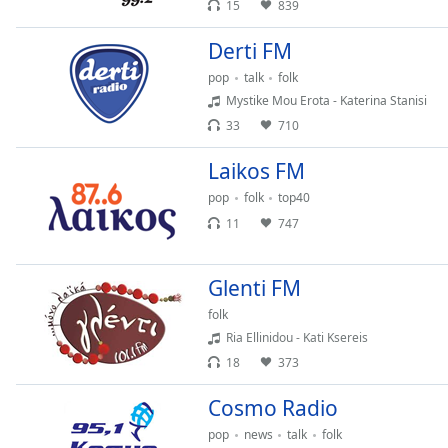
15
839
Chapters
Chapters
Derti FM
pop
talk
folk
Descriptions
Mystike Mou Erota - Katerina Stanisi
descriptions
33
710
off
,
selected
Laikos FM
pop
folk
top40
Subtitles
11
747
subtitles
settings
,
opens
Glenti FM
subtitles
folk
settings
Ria Ellinidou - Kati Ksereis
dialog
18
373
subtitles
off
,
Cosmo Radio
selected
pop
news
talk
folk