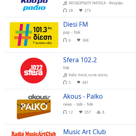
Audio
ΘΕΟΔΩΡΙΔΟΥ ΝΑΤΑΣΑ - Φεγγάρι
Track
28
273
Picture-
Diesi FM
in-
Picture
pop
folk
Fullscreen
6
368
This
is
a
Sfera 102.2
modal
window.
folk
Καλε ποιος ειναι αυτος
Beginning
5
441
of
Akous - Palko
dialog
window.
news
talk
folk
Escape
12
257
8
will
cancel
and
Music Art Club
close