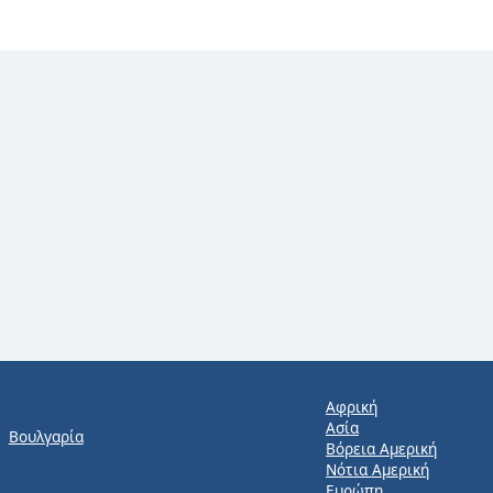
Αφρική
Ασία
Βουλγαρία
Βόρεια Αμερική
Νότια Αμερική
Ευρώπη