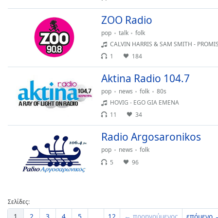
Dialog
End
ZOO Radio
of
pop
talk
folk
dialog
CALVIN HARRIS & SAM SMITH - PROMI
window.
1
184
Aktina Radio 104.7
pop
news
folk
80s
HOVIG - EGO GIA EMENA
11
34
Radio Argosaronikos
pop
news
folk
5
96
Σελίδες:
1
2
3
4
5
...
12
← προηγούμενος
επόμενο 