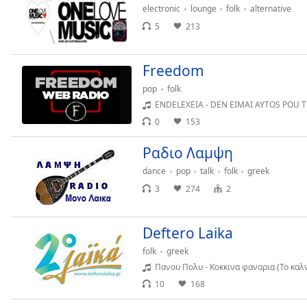
electronic
lounge
folk
alternative
the
5
213
window.
Text
Freedom
Color
pop
folk
ENDELEXEIA - DEN EIMAI AYTOS POU 
Opacity
0
153
Ραδιο Λαμψη
Text
Background
dance
pop
talk
folk
greek
Color
3
274
2
Opacity
Deftero Laika
folk
greek
Caption
Πανου Πολυ - Κοκκινα φαναρια (Το καλν
Area
10
168
Background