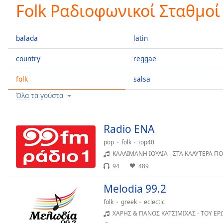
Current
Folk Ραδιοφωνικοί Σταθμοί
Time
0:00
/
Duration
-:-
balada
latin
Loaded
:
0.00%
country
reggae
0:00
folk
salsa
Stream
Type
LIVE
Όλα τα γούστα
Seek to
live,
currently
behind
Radio ENA
live
LIVE
Remaining
pop
folk
top40
Time
-
ΚΑΛΛΙΜΑΝΗ ΙΟΥΛΙΑ - ΣΤΑ ΚΑΛΥΤΕΡΑ Π
-:-
94
489
1x
Melodia 99.2
Playback
folk
greek
eclectic
Rate
ΧΑΡΗΣ & ΠΑΝΟΣ ΚΑΤΣΙΜΙΧΑΣ - ΤΟΥ ΕΡΩ