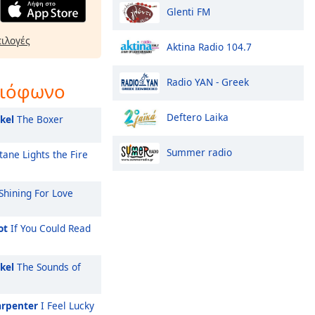
Glenti FM
πιλογές
Aktina Radio 104.7
Radio YAN - Greek
διόφωνο
Deftero Laika
kel
The Boxer
Summer radio
tane Lights the Fire
Shining For Love
ot
If You Could Read
kel
The Sounds of
arpenter
I Feel Lucky