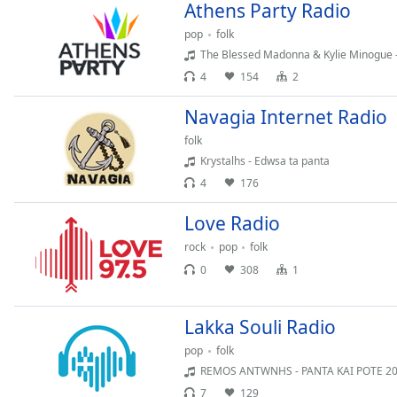
Color
Athens Party Radio
pop
folk
Opacity
The Blessed Madonna & Kylie Minogue -
4
154
2
Font
Navagia Internet Radio
Size
folk
Krystalhs - Edwsa ta panta
Text
4
176
Edge
Style
Love Radio
rock
pop
folk
Font
0
308
1
Family
Lakka Souli Radio
Reset
pop
folk
Done
REMOS ANTWNHS - PANTA KAI POTE 2
Close
7
129
Modal