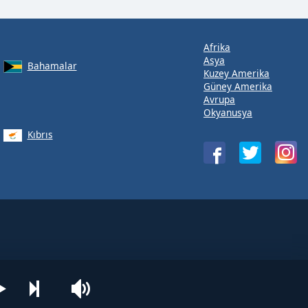
Afrika
Asya
Bahamalar
Kuzey Amerika
Güney Amerika
Avrupa
Okyanusya
Kıbrıs