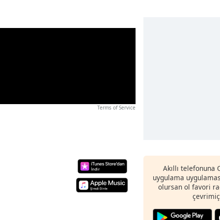
Terms of Service
Akıllı telefonuna
uygulama uygulaması
olursan ol favori r
çevrimiç