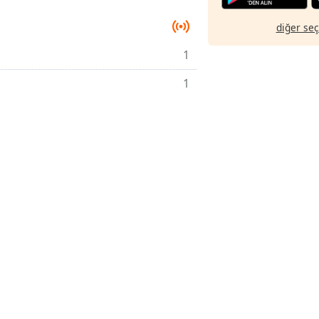
diğer se
1
1