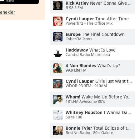
Rick Astley
Never Gonna Give You Up
B 98.5 FM
çenekler
Cyndi Lauper
Time After Time
Powerhitz - The Office Mix
Europe
The Final Countdown
CyberFM Icons
Haddaway
What Is Love
Candid Radio Minnesota
4 Non Blondes
What's Up?
99.9 Lite FM
Cyndi Lauper
Girls Just Want to Have Fun
WDOR 93.9FM - 910AM
Wham!
Wake Me Up Before You Go-Go
181.FM Awesome 80's
Whitney Houston
I Wanna Dance With Somebody
Suite 100
Bonnie Tyler
Total Eclipse of the Heart
BestNetRadio - 80's Galore