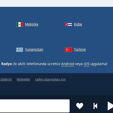
Meksika
Küba
Yunanistan
Türkiye
i Radyo
ile akıllı telefonunda ücretsiz
Android
veya
iOS
uygulama!
 bildirim
Widgetler
radyo istasyonları için