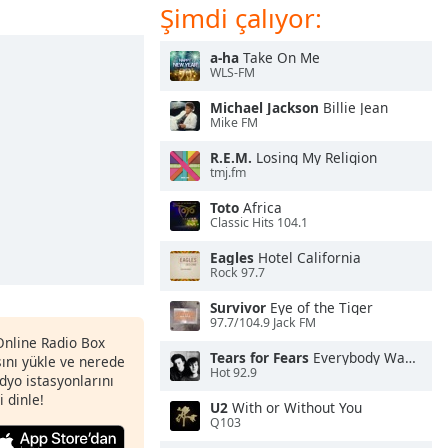
Şimdi çalıyor:
a-ha
Take On Me
WLS-FM
Michael Jackson
Billie Jean
Mike FM
R.E.M.
Losing My Religion
tmj.fm
Toto
Africa
Classic Hits 104.1
Eagles
Hotel California
Rock 97.7
Survivor
Eye of the Tiger
97.7/104.9 Jack FM
 Online Radio Box
Tears for Fears
Everybody Wants To Rule the World
nı yükle ve nerede
Hot 92.9
adyo istasyonlarını
i dinle!
U2
With or Without You
Q103