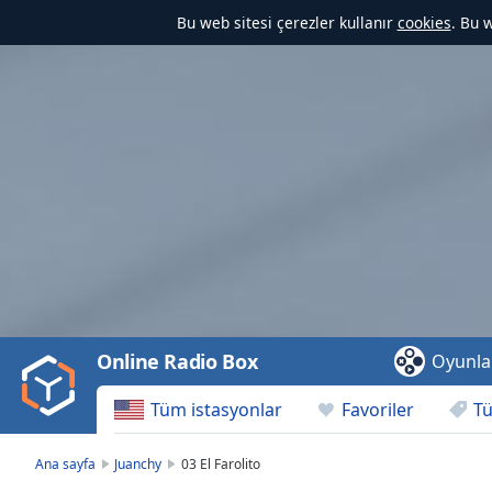
Bu web sitesi çerezler kullanır
cookies
. Bu 
Video
Player
is
loading.
Play
Video
Online Radio Box
Oyunla
Play
Skip
Tüm istasyonlar
Favoriler
Tü
Backward
Skip
Forward
Ana sayfa
Juanchy
03 El Farolito
Mute