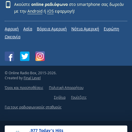
Ακούστε
online ραδιόφωνο
στο smartphone σας δωρεάν
με την
Android
ή
iOS
εφαρμογή!
Αφρική
Ασία
Βόρεια Αμερική
Νότια Αμερική
Ευρώπη
Ωκεανία
© Online Radio Box, 2015-2026.
Created by
Final Level
Όροι και προϋποθέσεις
Πολιτική Απορρήτου
Σχόλια
Γουίτζετς
Για τους ραδιοφωνικούς σταθμούς
.977 Today's Hits