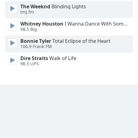
The Weeknd
Blinding Lights
Font
tmj.fm
Family
Whitney Houston
I Wanna Dance With Somebody
98.5 Big
Reset
Bonnie Tyler
Total Eclipse of the Heart
Done
106.9 Frank FM
Close
Modal
Dire Straits
Walk of Life
Dialog
98.5 UPS
End
of
dialog
window.