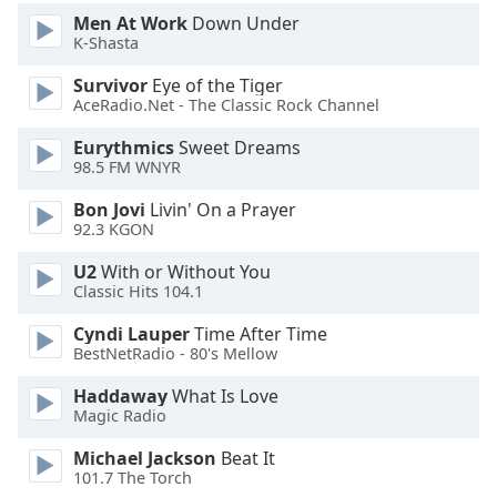
Color
Men At Work
Down Under
K-Shasta
Opacity
Survivor
Eye of the Tiger
AceRadio.Net - The Classic Rock Channel
Caption
Eurythmics
Sweet Dreams
Area
98.5 FM WNYR
Background
Color
Bon Jovi
Livin' On a Prayer
92.3 KGON
Opacity
U2
With or Without You
Classic Hits 104.1
Font
Cyndi Lauper
Time After Time
BestNetRadio - 80's Mellow
Size
Haddaway
What Is Love
Magic Radio
Text
Edge
Michael Jackson
Beat It
Style
101.7 The Torch