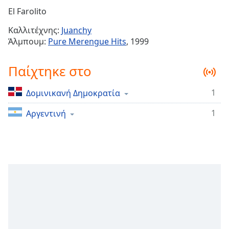
Remaining
El Farolito
Time
-
Καλλιτέχνης:
Juanchy
-:-
Άλμπουμ:
Pure Merengue Hits
, 1999
1x
Παίχτηκε στο
Playback
Rate
1
Δομινικανή Δημοκρατία
Chapters
1
Chapters
Αργεντινή
Descriptions
descriptions
off
,
selected
Subtitles
subtitles
settings
,