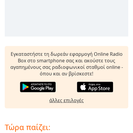
opens
subtitles
settings
dialog
subtitles
off
,
selected
Εγκαταστήστε τη δωρεάν εφαρμογή Online Radio
Audio
Box στο smartphone σας και ακούστε τους
Track
αγαπημένους σας ραδιοφωνικοί σταθμοί online -
Picture-
όπου και αν βρίσκεστε!
in-
Picture
Fullscreen
This
is
άλλες επιλογές
a
modal
window.
Τώρα παίζει: