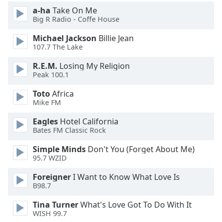
Beginning
a-ha
Take On Me
of
Big R Radio - Coffe House
dialog
window.
Michael Jackson
Billie Jean
Escape
107.7 The Lake
will
R.E.M.
Losing My Religion
cancel
Peak 100.1
and
close
Toto
Africa
the
Mike FM
window.
Eagles
Hotel California
Bates FM Classic Rock
Text
Color
Simple Minds
Don't You (Forget About Me)
95.7 WZID
Opacity
Foreigner
I Want to Know What Love Is
B98.7
Text
Tina Turner
What's Love Got To Do With It
Background
WISH 99.7