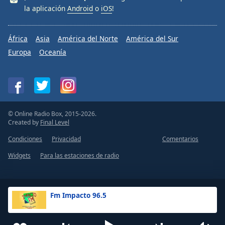
la aplicación
Android
o
iOS
!
África
Asia
América del Norte
América del Sur
Europa
Oceanía
© Online Radio Box, 2015-2026.
Created by
Final Level
Condiciones
Privacidad
Comentarios
Widgets
Para las estaciones de radio
Fm Impacto 96.5