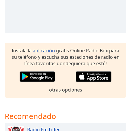
of
dialog
window.
Escape
will
cancel
and
close
Instala la
aplicación
gratis Online Radio Box para
the
su teléfono y escucha sus estaciones de radio en
window.
línea favoritas dondequiera que esté!
Text
Color
otras opciones
Opacity
Recomendado
Text
Background
Color
Radio Fm Lider