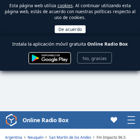
Esta página web utiliza
cookies
. Al continuar utilizando esta
página web, estás de acuerdo con nuestras políticas respecto al
uso de cookies.
Instala la aplicación móvil gratuita
Online Radio Box
No, gracias
Online Radio Box
Video
Player
is
Argentina
Neuquén
San Martín de los Andes
Fm Impacto 96.5