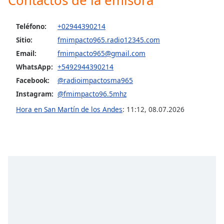
opens
subtitles
settings
Teléfono:
+02944390214
dialog
Sitio:
fmimpacto965.radio12345.com
subtitles
Email:
fmimpacto965@gmail.com
off
,
selected
WhatsApp:
+5492944390214
Facebook:
@radioimpactosma965
Audio
Instagram:
@fmimpacto96.5mhz
Track
Hora en San Martín de los Andes
:
11:12
,
08.07.2026
Picture-
in-
Picture
Fullscreen
This
is
a
modal
window.
Beginning