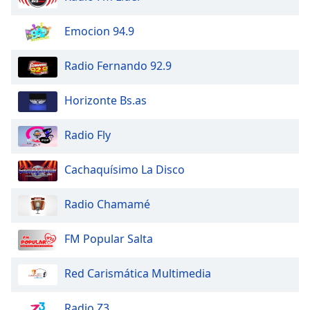
Opacity
Emocion 94.9
Radio Fernando 92.9
Caption
Area
Horizonte Bs.as
Background
Color
Radio Fly
Opacity
Cachaquísimo La Disco
Font
Radio Chamamé
Size
FM Popular Salta
Text
Edge
Red Carismática Multimedia
Style
Radio Z3