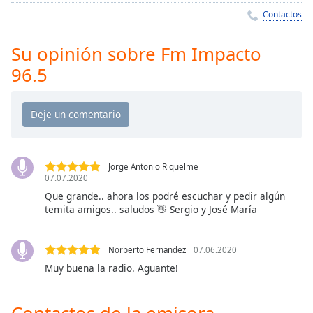
Remaining
Contactos
Time
-
-:-
Su opinión sobre Fm Impacto
1x
96.5
Playback
Rate
Chapters
Chapters
Jorge Antonio Riquelme
Descriptions
07.07.2020
Que grande.. ahora los podré escuchar y pedir algún
descriptions
temita amigos.. saludos 👋 Sergio y José María
off
,
selected
Norberto Fernandez
07.06.2020
Subtitles
Muy buena la radio. Aguante!
subtitles
settings
,
Contactos de la emisora