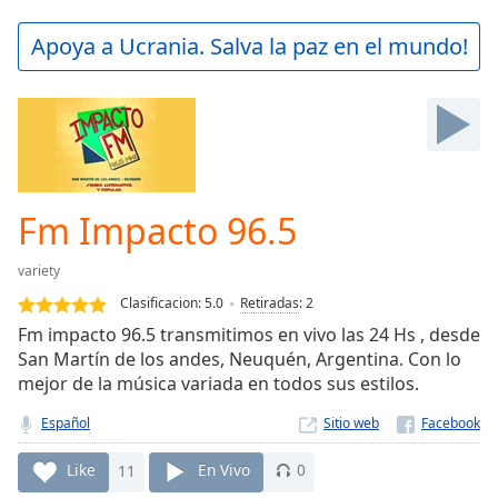
loading.
Play
Apoya a Ucrania. Salva la paz en el mundo!
Video
Play
Skip
Backward
Skip
Forward
Mute
Current
Fm Impacto 96.5
Time
0:00
/
variety
Duration
-:-
Clasificacion:
5.0
Retiradas
:
2
Loaded
:
Fm impacto 96.5 transmitimos en vivo las 24 Hs , desde
0.00%
San Martín de los andes, Neuquén, Argentina. Con lo
Stream
mejor de la música variada en todos sus estilos.
Type
LIVE
Seek to
Español
Sitio web
live,
currently
behind
Like
11
En Vivo
0
live
LIVE