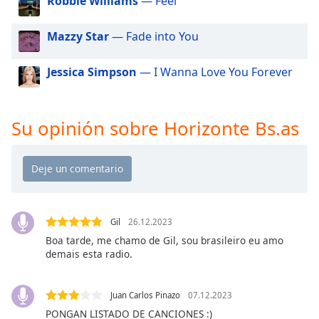
Robbie Williams
— Feel
of
dialog
Mazzy Star
— Fade into You
window.
Escape
will
Jessica Simpson
— I Wanna Love You Forever
cancel
and
close
Su opinión sobre Horizonte Bs.as
the
window.
Text
Color
Gil
26.12.2023
Opacity
Boa tarde, me chamo de Gil, sou brasileiro eu amo
demais esta radio.
Text
Background
Juan Carlos Pinazo
07.12.2023
Color
PONGAN LISTADO DE CANCIONES :)