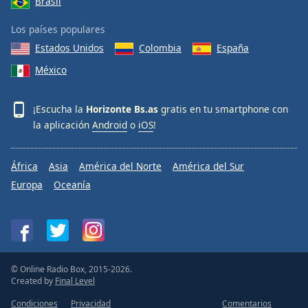
Brasil
Los países populares
Estados Unidos
Colombia
España
México
¡Escucha la
Horizonte Bs.as
gratis en tu smartphone con
la aplicación
Android
o
iOS
!
África
Asia
América del Norte
América del Sur
Europa
Oceanía
© Online Radio Box, 2015-2026.
Created by
Final Level
Condiciones
Privacidad
Comentarios