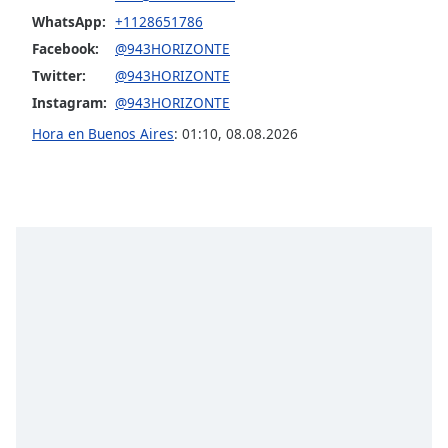
Font
WhatsApp:
+1128651786
Family
Facebook:
@943HORIZONTE
Twitter:
@943HORIZONTE
Reset
Instagram:
@943HORIZONTE
Done
Hora en Buenos Aires
:
01:10
,
08.08.2026
Close
Modal
Dialog
End
of
dialog
window.