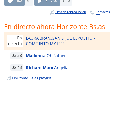
Remaining
Like
41
En Vivo
0
Time
-
-:-
Lista de reproducción
Contactos
1x
En directo ahora Horizonte Bs.as
Playback
Rate
En
LAURA BRANIGAN & JOE ESPOSITO -
directo
COME INTO MY LIFE
Chapters
Chapters
03:38
Madonna
Oh Father
Descriptions
02:43
Richard Marx
Angelia
descriptions
off
,
Horizonte Bs.as playlist
selected
Subtitles
subtitles
settings
,