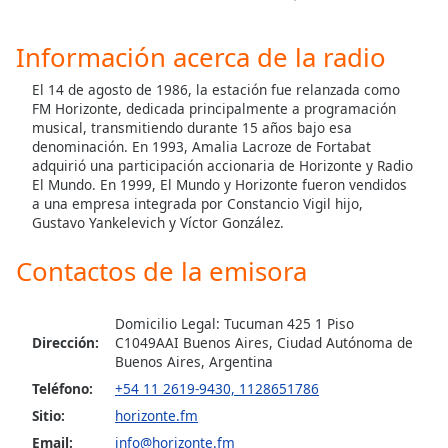
Opacity
Información acerca de la radio
El 14 de agosto de 1986, la estación fue relanzada como
Caption
FM Horizonte, dedicada principalmente a programación
Area
musical, transmitiendo durante 15 años bajo esa
Background
denominación. En 1993, Amalia Lacroze de Fortabat
adquirió una participación accionaria de Horizonte y Radio
Color
El Mundo. En 1999, El Mundo y Horizonte fueron vendidos
a una empresa integrada por Constancio Vigil hijo,
Gustavo Yankelevich y Víctor González.
Opacity
Contactos de la emisora
Font
Size
Domicilio Legal: Tucuman 425 1 Piso
Dirección:
C1049AAI Buenos Aires, Ciudad Autónoma de
Buenos Aires, Argentina
Text
Edge
Teléfono:
+54 11 2619-9430, 1128651786
Style
Sitio:
horizonte.fm
Email:
info@horizonte.fm