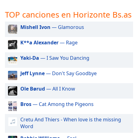
opens
subtitles
TOP canciones en Horizonte Bs.as
settings
dialog
Mishell Ivon
— Glamorous
subtitles
off
,
selected
K**a Alexander
— Rage
Audio
Yaki-Da
— I Saw You Dancing
Track
Picture-
Jeff Lynne
— Don't Say Goodbye
in-
Picture
Fullscreen
Ole Børud
— All I Know
This
is
Bros
— Cat Among the Pigeons
a
modal
Cretu And Thiers - When love is the missing
window.
Word
Beginning