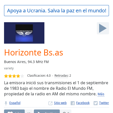
loading.
Play
Apoya a Ucrania. Salva la paz en el mundo!
Video
Play
Skip
Backward
Skip
Forward
Mute
Current
Horizonte Bs.as
Time
0:00
/
Buenos Aires, 94.3 MHz FM
Duration
-:-
variety
Loaded
:
0.00%
Clasificacion:
4.0
Retiradas
:
2
Stream
La emisora inició sus transmisiones el 1 de septiembre
Type
LIVE
de 1983 bajo el nombre de Radio El Mundo FM,
propiedad de la radio en AM del mismo nombre.
Seek to
Más
live,
currently
Español
Sitio web
behind
live
LIVE