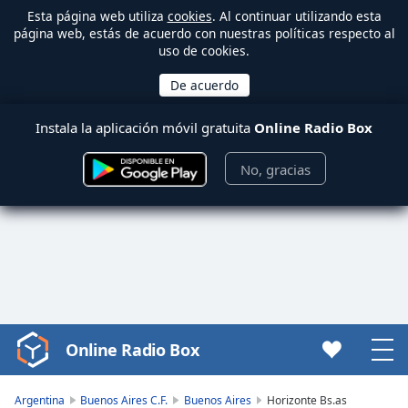
Esta página web utiliza
cookies
. Al continuar utilizando esta
página web, estás de acuerdo con nuestras políticas respecto al
uso de cookies.
Instala la aplicación móvil gratuita
Online Radio Box
No, gracias
Online Radio Box
Video
Player
is
Argentina
Buenos Aires C.F.
Buenos Aires
Horizonte Bs.as