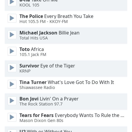
Beginning
KOOL 105
of
dialog
The Police
Every Breath You Take
window.
Hot 105.5 FM - KKOY-FM
Escape
Michael Jackson
Billie Jean
will
Total Hits USA
cancel
and
Toto
Africa
close
105.1 Jack FM
the
window.
Survivor
Eye of the Tiger
KRNP
Text
Tina Turner
What's Love Got To Do With It
Color
Shiawassee Radio
Bon Jovi
Livin' On a Prayer
Opacity
The Rock Station 97.7
Tears for Fears
Everybody Wants To Rule the World
Text
Mason Dixon Gen 80s
Background
U2
With or Without You