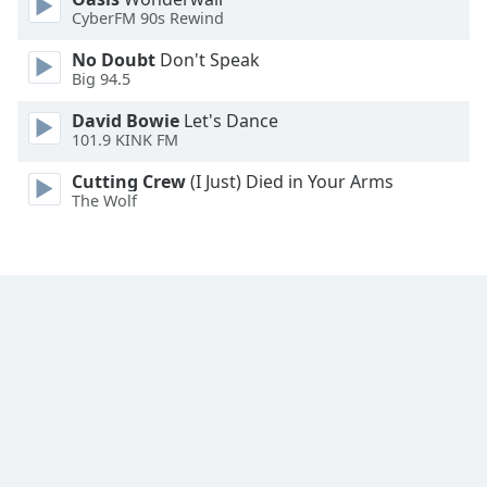
CyberFM 90s Rewind
Font
No Doubt
Don't Speak
Family
Big 94.5
David Bowie
Let's Dance
Reset
101.9 KINK FM
Done
Close
Cutting Crew
(I Just) Died in Your Arms
Modal
The Wolf
Dialog
End
of
dialog
window.