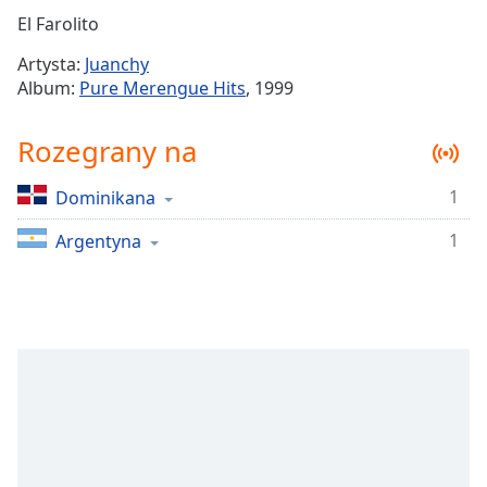
Remaining
El Farolito
Time
-
Artysta:
Juanchy
-:-
Album:
Pure Merengue Hits
, 1999
1x
Rozegrany na
Playback
Rate
1
Dominikana
Chapters
1
Chapters
Argentyna
Descriptions
descriptions
off
,
selected
Subtitles
subtitles
settings
,