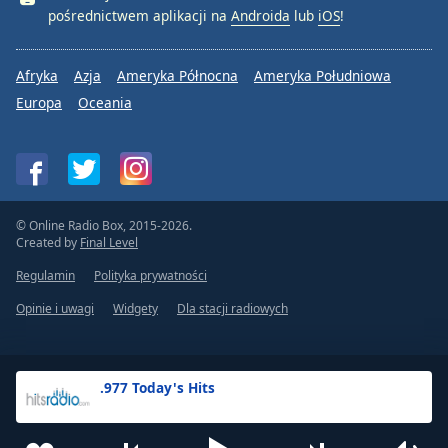
pośrednictwem aplikacji na
Androida
lub
iOS
!
Afryka
Azja
Ameryka Północna
Ameryka Południowa
Europa
Oceania
© Online Radio Box, 2015-2026.
Created by
Final Level
Regulamin
Polityka prywatności
Opinie i uwagi
Widgety
Dla stacji radiowych
.977 Today's Hits