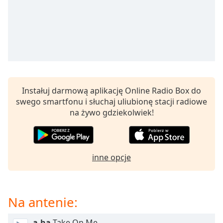
opens
subtitles
settings
dialog
subtitles
off
,
selected
Instałuj darmową aplikację Online Radio Box do
Audio
swego smartfonu i słuchaj uliubionę stacji radiowe
Track
na żywo gdziekolwiek!
Picture-
in-
Picture
Fullscreen
This
inne opcje
is
a
modal
Na antenie:
window.
a-ha
Take On Me