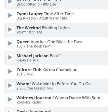
Color
BeGoodRadio - 80s Lite
Cyndi Lauper
Time After Time
Opacity
Big R Radio - Adult Warm Hits
The Weeknd
Blinding Lights
Caption
WSPY 107.1 FM
Area
Background
Queen
Another One Bites the Dust
Color
106.7 The Rock Farm
Michael Jackson
Beat It
Opacity
K-EARTH 101
Culture Club
Karma Chameleon
101.5 Mix
Font
Size
Wham!
Wake Me Up Before You Go-Go
Z 95.3 the Classic Mix
Text
Whitney Houston
I Wanna Dance With Somebody
Edge
Rookery Radio
Style
Oasis
Wonderwall