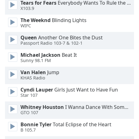
Tears for Fears
Everybody Wants To Rule the World
X103.9
Opacity
The Weeknd
Blinding Lights
WIFC
Caption
Area
Queen
Another One Bites the Dust
Passport Radio 103-7 & 102-1
Background
Color
Michael Jackson
Beat It
Sunny 98.1 FM
Opacity
Van Halen
Jump
KHAS Radio
Font
Cyndi Lauper
Girls Just Want to Have Fun
Size
Star 107
Whitney Houston
I Wanna Dance With Somebody
Text
GTO 107
Edge
Bonnie Tyler
Total Eclipse of the Heart
Style
B 105.7