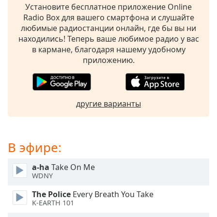
Установите бесплатное приложение Online
subtitles
Radio Box для вашего смартфона и слушайте
settings
любимые радиостанции онлайн, где бы вы ни
dialog
находились! Теперь ваше любимое радио у вас
subtitles
в кармане, благодаря нашему удобному
off
,
приложению.
selected
Audio
Track
другие варианты
Picture-
in-
Picture
Fullscreen
This
В эфире:
is
a
a-ha
Take On Me
modal
WDNY
window.
The Police
Every Breath You Take
K-EARTH 101
Beginning