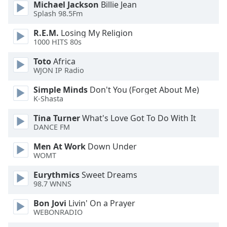
of
Michael Jackson
Billie Jean
dialog
Splash 98.5Fm
window.
R.E.M.
Losing My Religion
Escape
1000 HITS 80s
will
cancel
Toto
Africa
and
WJON IP Radio
close
Simple Minds
Don't You (Forget About Me)
the
K-Shasta
window.
Tina Turner
What's Love Got To Do With It
Text
DANCE FM
Color
Men At Work
Down Under
WOMT
Opacity
Eurythmics
Sweet Dreams
98.7 WNNS
Text
Bon Jovi
Livin' On a Prayer
Background
WEBONRADIO
Color