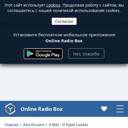
Этот сайт использует
cookies
. Продолжая работу с сайтом, вы
соглашаетесь с нашей политикой использования cookies.
Установите бесплатное мобильное приложение
Online Radio Box
Нет, спасибо
Online Radio Box
Video
Player
is
Главная
Alex Vizcaino
K Milo – El Papel Cambio