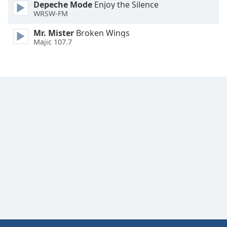
Depeche Mode
Enjoy the Silence
Font
WRSW-FM
Family
Mr. Mister
Broken Wings
Majic 107.7
Reset
Done
Close
Modal
Dialog
End
of
dialog
window.