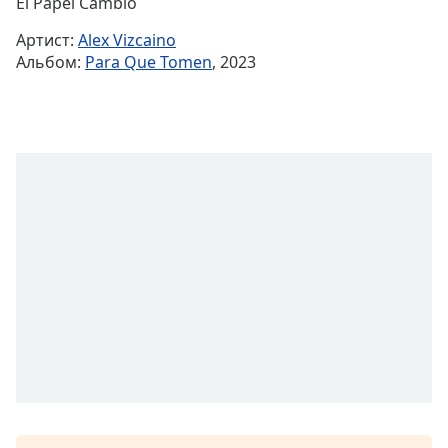
Remaining
El Papel Cambio
Time
-
Артист:
Alex Vizcaino
-:-
Альбом:
Para Que Tomen
, 2023
1x
Playback
Rate
Chapters
Chapters
Descriptions
descriptions
off
,
selected
Subtitles
subtitles
settings
,
opens