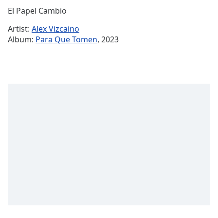
Remaining
El Papel Cambio
Time
-
Artist:
Alex Vizcaino
-:-
Album:
Para Que Tomen
, 2023
1x
Playback
Rate
Chapters
Chapters
Descriptions
descriptions
off
,
selected
Subtitles
subtitles
settings
,