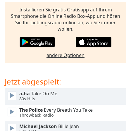
opens
Installieren Sie gratis Gratisapp auf Ihrem
subtitles
Smartphone die Online Radio Box-App und hören
settings
Sie Ihr Lieblingsradio online an, wo Sie immer
dialog
wollen.
subtitles
off
,
selected
andere Optionen
Audio
Track
Picture-
in-
Jetzt abgespielt:
Picture
Fullscreen
This
a-ha
Take On Me
is
80s Hits
a
The Police
Every Breath You Take
modal
Throwback Radio
window.
Michael Jackson
Billie Jean