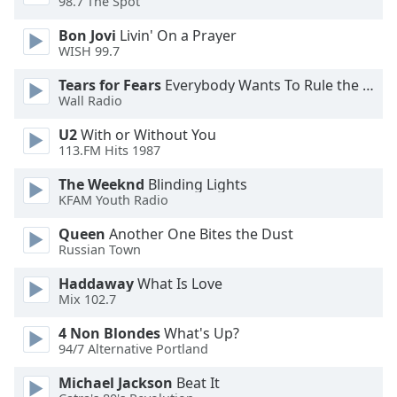
Color
98.7 The Spot
Bon Jovi
Livin' On a Prayer
WISH 99.7
Opacity
Tears for Fears
Everybody Wants To Rule the World
Wall Radio
Caption
Area
U2
With or Without You
Background
113.FM Hits 1987
Color
The Weeknd
Blinding Lights
KFAM Youth Radio
Opacity
Queen
Another One Bites the Dust
Russian Town
Font
Haddaway
What Is Love
Size
Mix 102.7
4 Non Blondes
What's Up?
Text
94/7 Alternative Portland
Edge
Style
Michael Jackson
Beat It