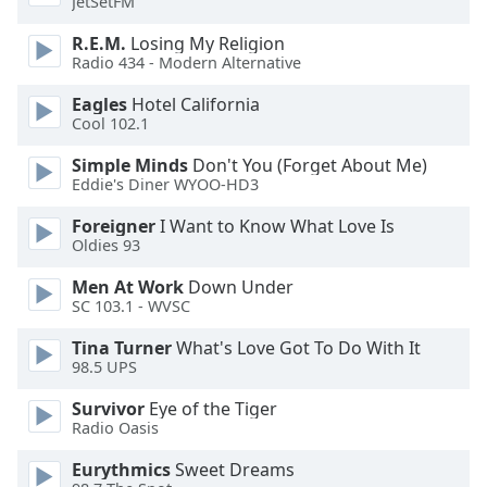
Beginning
JetSetFM
of
R.E.M.
Losing My Religion
dialog
Radio 434 - Modern Alternative
window.
Escape
Eagles
Hotel California
will
Cool 102.1
cancel
Simple Minds
Don't You (Forget About Me)
and
Eddie's Diner WYOO-HD3
close
the
Foreigner
I Want to Know What Love Is
window.
Oldies 93
Men At Work
Down Under
Text
SC 103.1 - WVSC
Color
Tina Turner
What's Love Got To Do With It
98.5 UPS
Opacity
Survivor
Eye of the Tiger
Radio Oasis
Text
Background
Eurythmics
Sweet Dreams