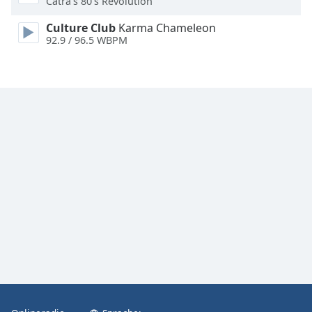
Catra's 80's Revolution
Font
Culture Club
Karma Chameleon
Family
92.9 / 96.5 WBPM
Reset
Done
Close
Modal
Dialog
End
of
dialog
window.