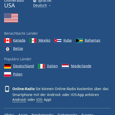
Onlineradio
Sprache:
USA
Deutsch
Benachbarte Länder
Kanada
Mexiko
Kuba
Bahamas
Belize
Populäre Länder
Deutschland
Italien
Niederlande
Polen
Online-Radio
Sie können Online-Radio kostenlos über das
Smartphone mit der Android- oder iOS-App anhören
Android-
oder
iOS-
App!
Afrika
Asien
Nordamerika
Südamerika
Europa