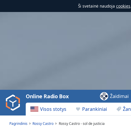
Ši svetainė naudoja
cookies
Video
Player
is
loading.
Play
Video
Online Radio Box
Žaidimai
Play
Skip
Visos stotys
Parankiniai
Žan
Backward
Skip
Forward
Pagrindinis
Rossy Castro
Rossy Castro - sol de justicia
Mute