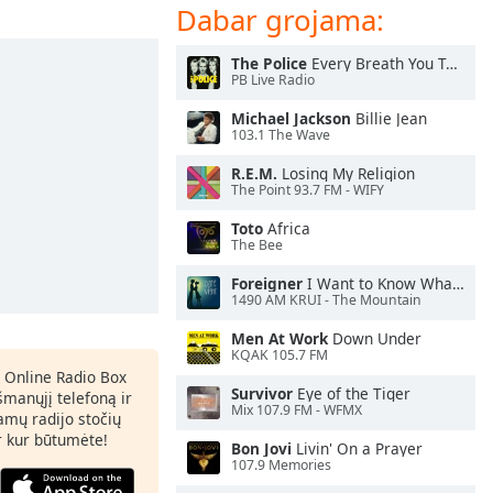
Dabar grojama:
The Police
Every Breath You Take
PB Live Radio
Michael Jackson
Billie Jean
103.1 The Wave
R.E.M.
Losing My Religion
The Point 93.7 FM - WIFY
Toto
Africa
The Bee
Foreigner
I Want to Know What Love Is
1490 AM KRUI - The Mountain
Men At Work
Down Under
KQAK 105.7 FM
 Online Radio Box
Survivor
Eye of the Tiger
šmanųjį telefoną ir
Mix 107.9 FM - WFMX
amų radijo stočių
ir kur būtumėte!
Bon Jovi
Livin' On a Prayer
107.9 Memories