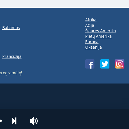
Afrika
Azija
Bahamos
Šiaurės Amerika
Pietų Amerika
Europa
Okeanija
Prancūzija
rogramėlę!