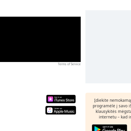
Terms of Service
Įdiekite nemokamą
programėlė į savo i
klausykitės mėgst
internetu – kad 