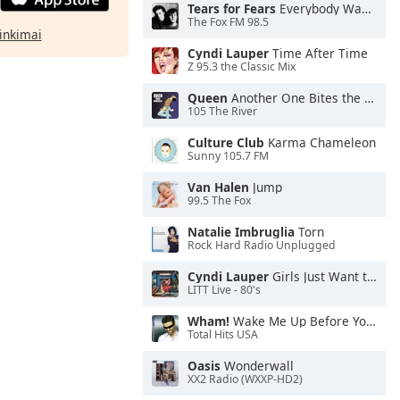
Tears for Fears
Everybody Wants To Rule the World
The Fox FM 98.5
rinkimai
Cyndi Lauper
Time After Time
Z 95.3 the Classic Mix
Queen
Another One Bites the Dust
105 The River
Culture Club
Karma Chameleon
Sunny 105.7 FM
Van Halen
Jump
99.5 The Fox
Natalie Imbruglia
Torn
Rock Hard Radio Unplugged
Cyndi Lauper
Girls Just Want to Have Fun
LITT Live - 80's
Wham!
Wake Me Up Before You Go-Go
Total Hits USA
Oasis
Wonderwall
XX2 Radio (WXXP-HD2)