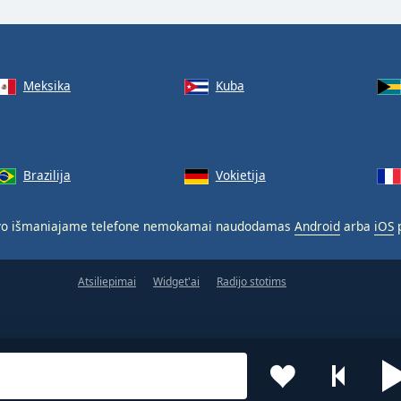
Meksika
Kuba
Brazilija
Vokietija
o išmaniajame telefone nemokamai naudodamas
Android
arba
iOS
p
Atsiliepimai
Widget'ai
Radijo stotims