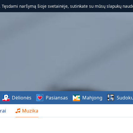
. Tęsdami naršymą šioje svetainėje, sutinkate su mūsų slapukų naudo
Dėlionės
Pasiansas
Mahjong
Sudok
rai
Muzika