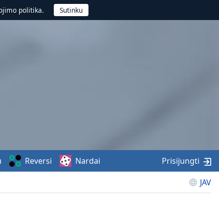
jimo politika.
u
Reversi
Nardai
Prisijungti
JAV