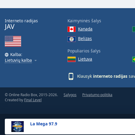
the
window.
Interneto radijas
Kaimyninės šalys
JAV
Text
Kanada
Color
Belizas
Opacity
Populiarios šalys
Kalba:
Lietuva
Lietuvių kalba
Text
Background
Klausyk
interneto radijas
sav
Color
© Online Radio Box, 2015-2026.
Sąlygos
Privatumo politika
Opacity
Created by
Final Level
Caption
Area
La Mega 97.9
Background