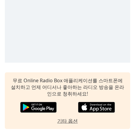
subtitles
settings
dialog
subtitles
off
,
selected
Audio
Track
Picture-
in-
Picture
Fullscreen
무료 Online Radio Box 애플리케이션를 스마트폰에
This
설치하고 언제 어디서나 좋아하는 라디오 방송을 온라
is
인으로 청취하세요!
a
modal
window.
기타 옵션
Beginning
of