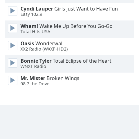
Family
Cyndi Lauper
Girls Just Want to Have Fun
Easy 102.9
Reset
Wham!
Wake Me Up Before You Go-Go
Total Hits USA
Done
Close
Oasis
Wonderwall
Modal
XX2 Radio (WXXP-HD2)
Dialog
End
Bonnie Tyler
Total Eclipse of the Heart
of
WNXT Radio
dialog
window.
Mr. Mister
Broken Wings
98.7 the Dove