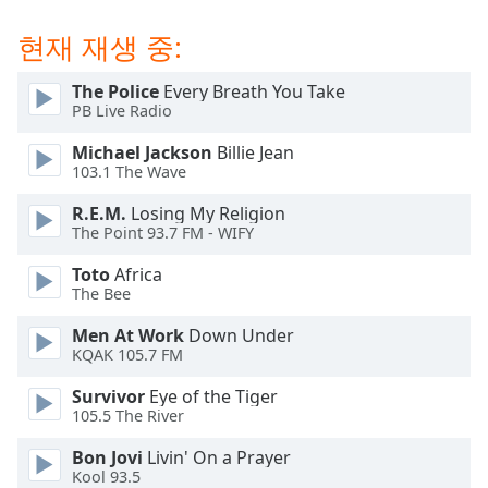
dialog
window.
현재 재생 중:
Escape
will
The Police
Every Breath You Take
cancel
PB Live Radio
and
Michael Jackson
Billie Jean
close
103.1 The Wave
the
window.
R.E.M.
Losing My Religion
The Point 93.7 FM - WIFY
Text
Toto
Africa
Color
The Bee
Men At Work
Down Under
Opacity
KQAK 105.7 FM
Survivor
Eye of the Tiger
Text
105.5 The River
Background
Color
Bon Jovi
Livin' On a Prayer
Kool 93.5