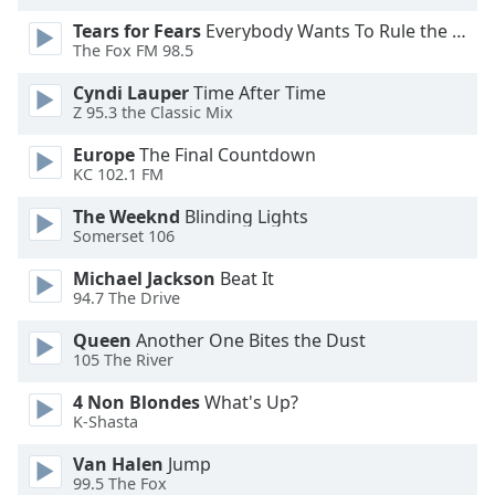
Opacity
Tears for Fears
Everybody Wants To Rule the World
The Fox FM 98.5
Caption
Cyndi Lauper
Time After Time
Z 95.3 the Classic Mix
Area
Background
Europe
The Final Countdown
Color
KC 102.1 FM
The Weeknd
Blinding Lights
Opacity
Somerset 106
Michael Jackson
Beat It
Font
94.7 The Drive
Size
Queen
Another One Bites the Dust
105 The River
Text
4 Non Blondes
What's Up?
Edge
K-Shasta
Style
Van Halen
Jump
99.5 The Fox
Font