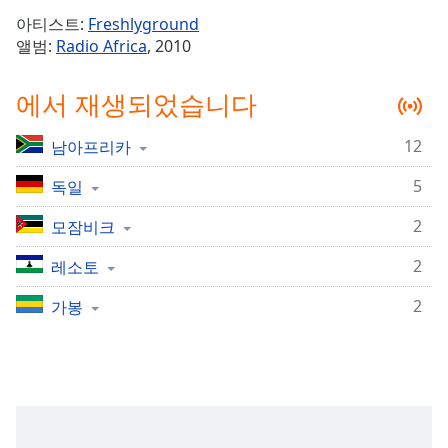
Time
-
아티스트:
Freshlyground
-:-
앨범:
Radio Africa
, 2010
1x
에서 재생되었습니다
Playback
Rate
12
남아프리카
Chapters
5
Chapters
독일
2
모잠비크
Descriptions
descriptions
2
레소토
off
,
2
가봉
selected
Subtitles
subtitles
settings
,
opens