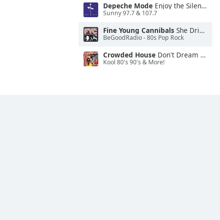
Depeche Mode
Enjoy the Silence
Sunny 97.7 & 107.7
Fine Young Cannibals
She Drives Me Crazy
BeGoodRadio - 80s Pop Rock
Crowded House
Don't Dream It's Over
Kool 80's 90's & More!