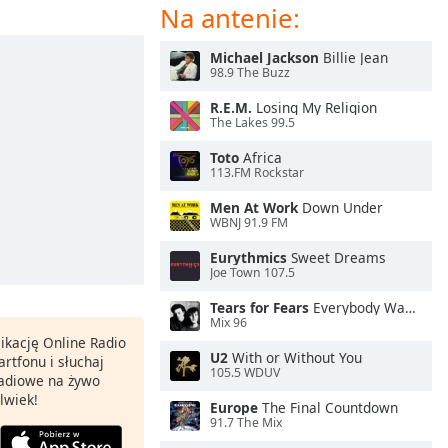
Na antenie:
Michael Jackson
Billie Jean
98.9 The Buzz
R.E.M.
Losing My Religion
The Lakes 99.5
Toto
Africa
113.FM Rockstar
Men At Work
Down Under
WBNJ 91.9 FM
Eurythmics
Sweet Dreams
Joe Town 107.5
Tears for Fears
Everybody Wants To Rule the World
Mix 96
ikację Online Radio
U2
With or Without You
rtfonu i słuchaj
105.5 WDUV
 radiowe na żywo
lwiek!
Europe
The Final Countdown
91.7 The Mix