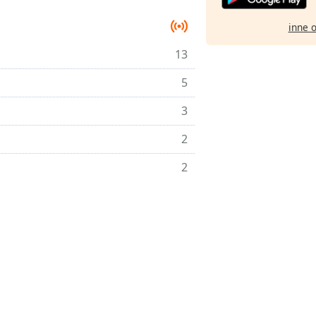
inne 
13
5
3
2
2