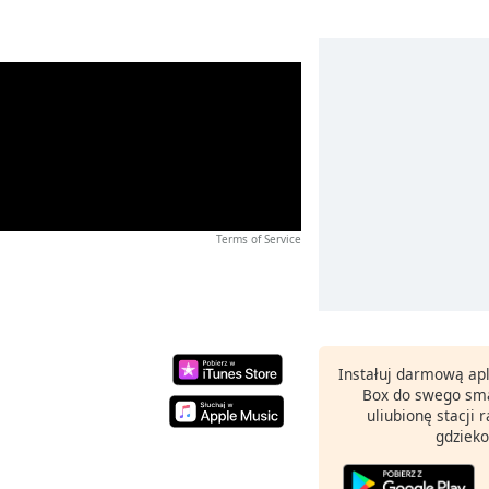
Terms of Service
Instałuj darmową apl
Box do swego sma
uliubionę stacji
gdzieko