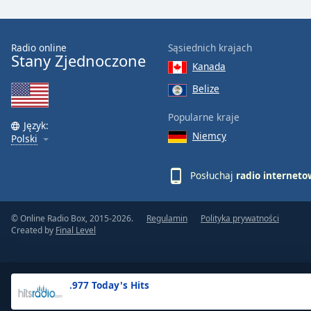
the
window.
Radio online
Sąsiednich krajach
Stany Zjednoczone
Text
Kanada
Color
Belize
Opacity
Popularne kraje
Język:
Niemcy
Polski
Text
Background
Posłuchaj
radio internet
Color
© Online Radio Box, 2015-2026.
Regulamin
Polityka prywatności
Opacity
Created by
Final Level
Caption
Area
.977 Today's Hits
Background