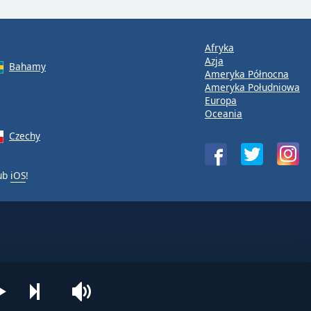
Afryka
Azja
Bahamy
Ameryka Północna
Ameryka Południowa
Europa
Oceania
Czechy
ub
iOS
!