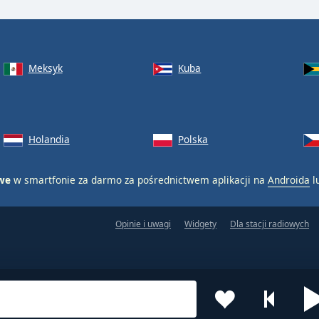
Meksyk
Kuba
Holandia
Polska
owe
w smartfonie za darmo za pośrednictwem aplikacji na
Androida
l
Opinie i uwagi
Widgety
Dla stacji radiowych