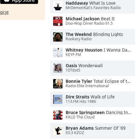
Haddaway
What Is Love
MrDemonKat's Favorites Radio
opcje
Michael Jackson
Beat It
Doo-Wop Diner Radio 91.5
The Weeknd
Blinding Lights
Rookery Radio
Whitney Houston
I Wanna Dance With Somebody
KEYF-FM
Oasis
Wonderwall
107dot5
Bonnie Tyler
Total Eclipse of the Heart
Radio Elite International
Dire Straits
Walk of Life
113.FM Hits 1986
Bruce Springsteen
Dancing In the Dark
KKLD The Cloud
Bryan Adams
Summer Of '69
93.3 KZOZ