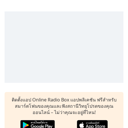
subtitles
settings
dialog
subtitles
off
,
selected
Audio
Track
Picture-
in-
Picture
Fullscreen
This
is
a
modal
ติดตั้งแอป Online Radio Box แอปพลิเคชัน ฟรีสำหรับ
window.
สมาร์ตโฟนของคุณและฟังสถานีวิทยุโปรดของคุณ
ออนไลน์ – ไม่ว่าคุณจะอยู่ที่ไหน!
Beginning
of