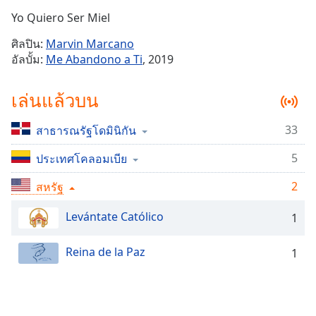
Time
-
Yo Quiero Ser Miel
-:-
ศิลปิน:
Marvin Marcano
1x
อัลบั้ม:
Me Abandono a Ti
, 2019
Playback
Rate
เล่นแล้วบน
Chapters
33
สาธารณรัฐโดมินิกัน
Chapters
5
ประเทศโคลอมเบีย
Descriptions
descriptions
2
สหรัฐ
off
,
Levántate Católico
selected
1
Subtitles
Reina de la Paz
1
subtitles
settings
,
opens