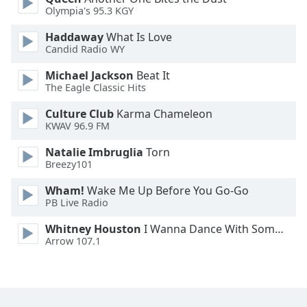
Olympia's 95.3 KGY
Family
Haddaway
What Is Love
Candid Radio WY
Reset
Done
Michael Jackson
Beat It
The Eagle Classic Hits
Close
Modal
Dialog
Culture Club
Karma Chameleon
End
KWAV 96.9 FM
of
dialog
Natalie Imbruglia
Torn
Breezy101
window.
Wham!
Wake Me Up Before You Go-Go
PB Live Radio
Whitney Houston
I Wanna Dance With Somebody
Arrow 107.1