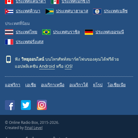
ประเทศแคนาดา
ประเทศเม็กซิโก
ประเทศคิวบา
ประเทศบาฮามาส
ประเทศเบลีซ
ประเทศที่นิยม
ประเทศไทย
ประเทศบราซิล
ประเทศเยอรมนี
ประเทศฝรั่งเศส
ฟัง
วิทยุออนไลน์
บนโทรศัพท์สมาร์ตโฟนของคุณได้ฟรีด้วย
แอปพลิเคชัน
Android
หรือ
iOS
!
แอฟริกา
เอเชีย
อเมริกาเหนือ
อเมริกาใต้
ยุโรป
โอเชียเนีย
© Online Radio Box, 2015-2026.
Created by
Final Level