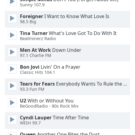
Sunny 107.9
Opacity
Foreigner
I Want to Know What Love Is
98.5 Big
Caption
Area
Tina Turner
What's Love Got To Do With It
Background
Beatminerz Radio
Color
Men At Work
Down Under
97.1 Charlie FM
Opacity
Bon Jovi
Livin' On a Prayer
Classic Hits 104.1
Font
Tears for Fears
Everybody Wants To Rule the World
Size
93.3 Fun FM
U2
With or Without You
Text
BeGoodRadio - 80s Rock Mix
Edge
Style
Cyndi Lauper
Time After Time
WISH 99.7
Queen
Another One Bites the Dust
Font