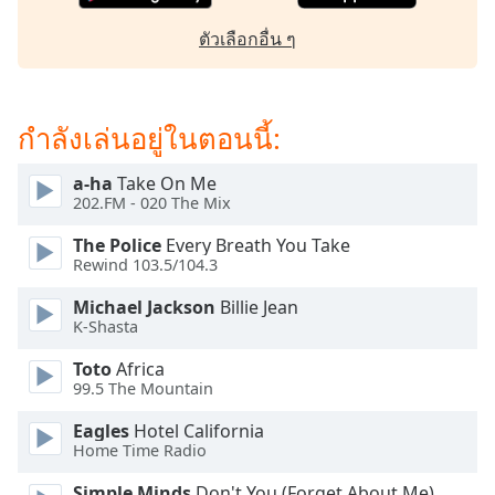
dialog
window.
ตัวเลือกอื่น ๆ
Escape
will
cancel
กำลังเล่นอยู่ในตอนนี้:
and
close
the
a-ha
Take On Me
202.FM - 020 The Mix
window.
The Police
Every Breath You Take
Text
Rewind 103.5/104.3
Color
Michael Jackson
Billie Jean
K-Shasta
Opacity
Toto
Africa
99.5 The Mountain
Text
Eagles
Hotel California
Background
Home Time Radio
Color
Simple Minds
Don't You (Forget About Me)