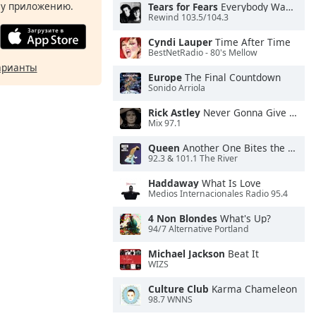
у приложению.
Tears for Fears
Everybody Wants To Rule the World
Rewind 103.5/104.3
Cyndi Lauper
Time After Time
BestNetRadio - 80's Mellow
арианты
Europe
The Final Countdown
Sonido Arriola
Rick Astley
Never Gonna Give You Up
Mix 97.1
Queen
Another One Bites the Dust
92.3 & 101.1 The River
Haddaway
What Is Love
Medios Internacionales Radio 95.4
4 Non Blondes
What's Up?
94/7 Alternative Portland
Michael Jackson
Beat It
WIZS
Culture Club
Karma Chameleon
98.7 WNNS