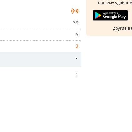
нашему удобном
33
другие в
5
2
1
1