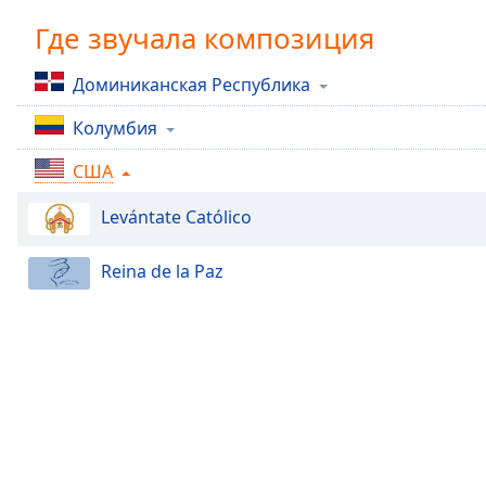
Chapters
Где звучала композиция
Chapters
Доминиканская Республика
Descriptions
Колумбия
descriptions
off
,
США
selected
Levántate Católico
Subtitles
subtitles
Reina de la Paz
settings
,
opens
subtitles
settings
dialog
subtitles
off
,
selected