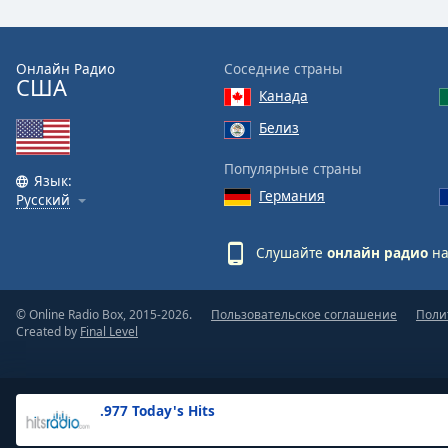
the
window.
Онлайн Радио
Соседние страны
США
Text
Канада
Color
Белиз
Opacity
Популярные страны
Язык:
Германия
Русский
Text
Background
Слушайте
онлайн радио
на
Color
© Online Radio Box, 2015-2026.
Пользовательское соглашение
Поли
Opacity
Created by
Final Level
Caption
Area
.977 Today's Hits
Background