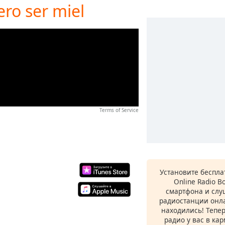
ro ser miel
Terms of Service
Установите беспл
Online Radio B
смартфона и сл
радиостанции онла
находились! Тепе
радио у вас в ка