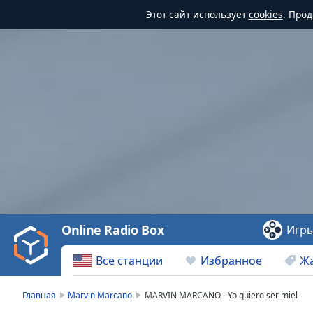
Этот сайт использует
cookies
. Про
Video
Player
is
loading.
Play
Video
Online Radio Box
Игр
Play
Skip
Все станции
Избранное
Ж
Backward
Skip
Forward
Главная
Marvin Marcano
MARVIN MARCANO - Yo quiero ser miel
Mute