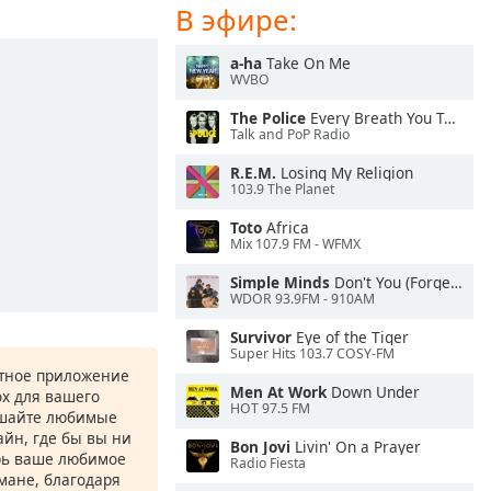
В эфире:
a-ha
Take On Me
WVBO
The Police
Every Breath You Take
Talk and PoP Radio
R.E.M.
Losing My Religion
103.9 The Planet
Toto
Africa
Mix 107.9 FM - WFMX
Simple Minds
Don't You (Forget About Me)
WDOR 93.9FM - 910AM
Survivor
Eye of the Tiger
Super Hits 103.7 COSY-FM
атное приложение
Men At Work
Down Under
ox для вашего
HOT 97.5 FM
ушайте любимые
йн, где бы вы ни
Bon Jovi
Livin' On a Prayer
рь ваше любимое
Radio Fiesta
рмане, благодаря