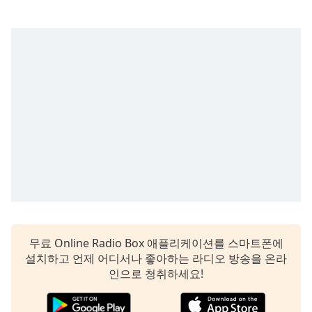
subtitles
settings
dialog
subtitles
off
,
selected
Audio
Track
Picture-
in-
Picture
Fullscreen
This
is
a
modal
무료 Online Radio Box 애플리케이션를 스마트폰에
window.
설치하고 언제 어디서나 좋아하는 라디오 방송을 온라
인으로 청취하세요!
Beginning
of