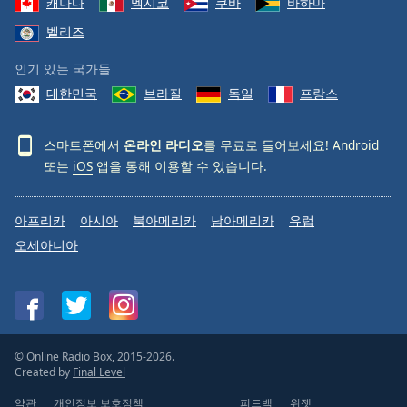
캐나다
멕시코
쿠바
바하마
벨리즈
인기 있는 국가들
대한민국
브라질
독일
프랑스
스마트폰에서
온라인 라디오
를 무료로 들어보세요!
Android
또는
iOS
앱을 통해 이용할 수 있습니다.
아프리카
아시아
북아메리카
남아메리카
유럽
오세아니아
© Online Radio Box, 2015-2026.
Created by
Final Level
약관
개인정보 보호정책
피드백
위젯