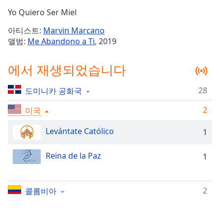
Time
-
Yo Quiero Ser Miel
-:-
아티스트:
Marvin Marcano
1x
앨범:
Me Abandono a Ti
, 2019
Playback
Rate
에서 재생되었습니다
Chapters
28
도미니카 공화국
Chapters
2
미국
Descriptions
descriptions
Levántate Católico
1
off
,
selected
Reina de la Paz
1
Subtitles
subtitles
2
콜롬비아
settings
,
opens