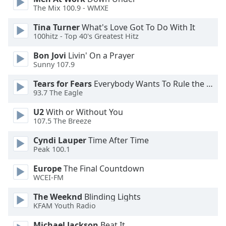
The Mix 100.9 - WMXE
Opacity
Tina Turner
What's Love Got To Do With It
100hitz - Top 40's Greatest Hitz
Caption
Area
Bon Jovi
Livin' On a Prayer
Background
Sunny 107.9
Color
Tears for Fears
Everybody Wants To Rule the World
93.7 The Eagle
Opacity
U2
With or Without You
107.5 The Breeze
Font
Cyndi Lauper
Time After Time
Size
Peak 100.1
Europe
The Final Countdown
Text
WCEI-FM
Edge
Style
The Weeknd
Blinding Lights
KFAM Youth Radio
Michael Jackson
Beat It
Font