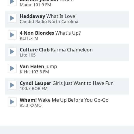
Magic 101.9 FM
Family
Haddaway
What Is Love
Candid Radio North Carolina
Reset
Done
4 Non Blondes
What's Up?
KCHE-FM
Close
Modal
Dialog
Culture Club
Karma Chameleon
End
Lite 105
of
dialog
Van Halen
Jump
K-Hit 107.5 FM
window.
Cyndi Lauper
Girls Just Want to Have Fun
100.7 BOB FM
Wham!
Wake Me Up Before You Go-Go
95.3 KXMO