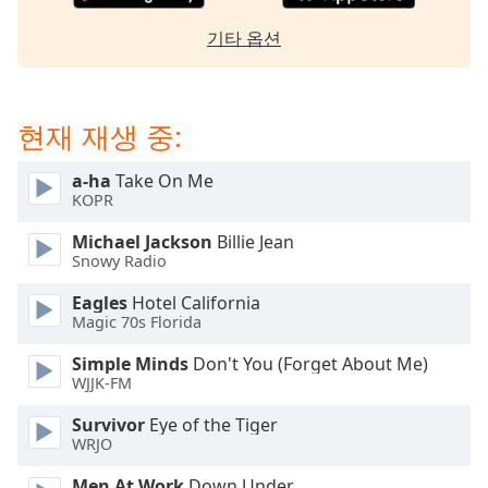
dialog
window.
기타 옵션
Escape
will
cancel
현재 재생 중:
and
close
the
a-ha
Take On Me
KOPR
window.
Michael Jackson
Billie Jean
Text
Snowy Radio
Color
Eagles
Hotel California
Magic 70s Florida
Opacity
Simple Minds
Don't You (Forget About Me)
WJJK-FM
Text
Survivor
Eye of the Tiger
Background
WRJO
Color
Men At Work
Down Under