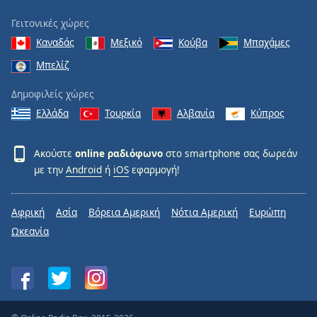
Γειτονικές χώρες
Καναδάς
Μεξικό
Κούβα
Μπαχάμες
Μπελίζ
Δημοφιλείς χώρες
Ελλάδα
Τουρκία
Αλβανία
Κύπρος
Ακούστε
online ραδιόφωνο
στο smartphone σας δωρεάν
με την
Android
ή
iOS
εφαρμογή!
Αφρική
Ασία
Βόρεια Αμερική
Νότια Αμερική
Ευρώπη
Ωκεανία