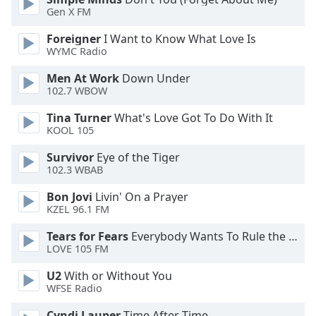
Color
Gen X FM
Foreigner
I Want to Know What Love Is
Opacity
WYMC Radio
Men At Work
Down Under
Caption
102.7 WBOW
Area
Background
Tina Turner
What's Love Got To Do With It
Color
KOOL 105
Survivor
Eye of the Tiger
Opacity
102.3 WBAB
Bon Jovi
Livin' On a Prayer
KZEL 96.1 FM
Font
Size
Tears for Fears
Everybody Wants To Rule the World
LOVE 105 FM
Text
U2
With or Without You
Edge
WFSE Radio
Style
Cyndi Lauper
Time After Time