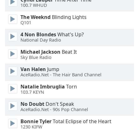
100.7 WHUD
Font
The Weeknd
Blinding Lights
Family
Q101
4 Non Blondes
What's Up?
Reset
National Day Radio
Done
Close
Michael Jackson
Beat It
Modal
Sky Blue Radio
Dialog
End
Van Halen
Jump
of
AceRadio.Net - The Hair Band Channel
dialog
window.
Natalie Imbruglia
Torn
103.7 KEYN
No Doubt
Don't Speak
AceRadio.Net - 90s Pop Channel
Bonnie Tyler
Total Eclipse of the Heart
1230 KIFW