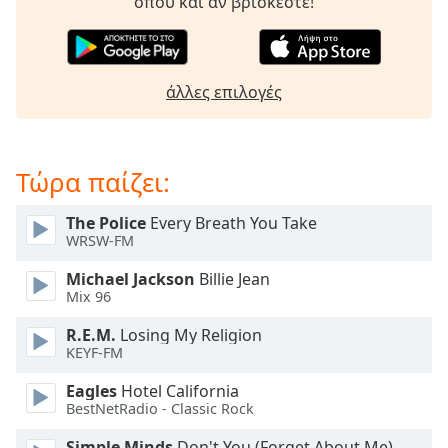
Beginning
όπου και αν βρίσκεστε!
of
dialog
window.
Escape
άλλες επιλογές
will
cancel
and
Τώρα παίζει:
close
the
window.
The Police
Every Breath You Take
WRSW-FM
Text
Michael Jackson
Billie Jean
Color
Mix 96
R.E.M.
Losing My Religion
Opacity
KEYF-FM
Eagles
Hotel California
Text
BestNetRadio - Classic Rock
Background
Simple Minds
Don't You (Forget About Me)