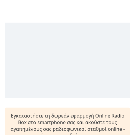
opens
subtitles
settings
dialog
subtitles
off
,
selected
Audio
Track
Picture-
in-
Picture
Fullscreen
This
is
a
modal
Εγκαταστήστε τη δωρεάν εφαρμογή Online Radio
window.
Box στο smartphone σας και ακούστε τους
αγαπημένους σας ραδιοφωνικοί σταθμοί online -