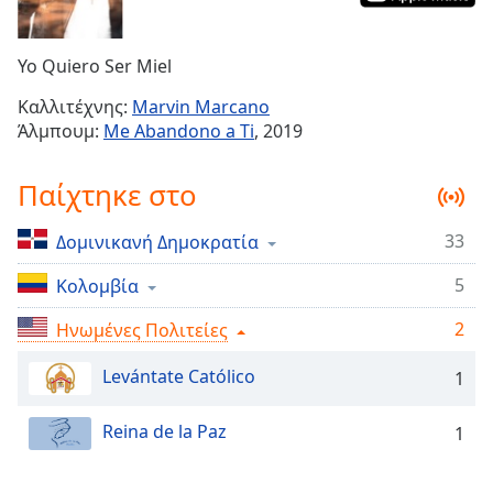
Remaining
Time
-
Yo Quiero Ser Miel
-:-
Καλλιτέχνης:
Marvin Marcano
1x
Άλμπουμ:
Me Abandono a Ti
, 2019
Playback
Rate
Παίχτηκε στο
Chapters
33
Δομινικανή Δημοκρατία
Chapters
5
Κολομβία
Descriptions
descriptions
2
Ηνωμένες Πολιτείες
off
,
Levántate Católico
selected
1
Subtitles
Reina de la Paz
1
subtitles
settings
,