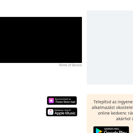
Terms of Service
Telepítsd az ingyen
alkalmazást okostele
online kedvenc rá
akárhol i