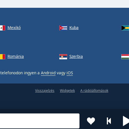
Mexikó
Kuba
Románia
Szerbia
telefonodon ingyen a
Android
vagy
iOS
Visszajelzés
Widgetek
A rádióállomások