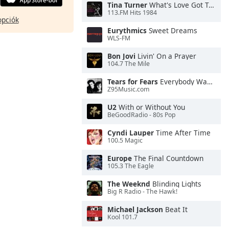
Tina Turner
What's Love Got To Do With It
113.FM Hits 1984
opciók
Eurythmics
Sweet Dreams
WLS-FM
Bon Jovi
Livin' On a Prayer
104.7 The Mile
Tears for Fears
Everybody Wants To Rule the World
Z95Music.com
U2
With or Without You
BeGoodRadio - 80s Pop
Cyndi Lauper
Time After Time
100.5 Magic
Europe
The Final Countdown
105.3 The Eagle
The Weeknd
Blinding Lights
Big R Radio - The Hawk!
Michael Jackson
Beat It
Kool 101.7