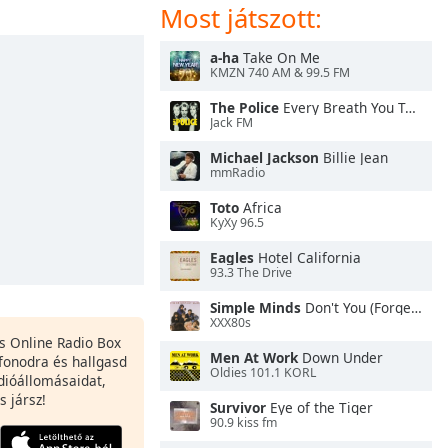
Most játszott:
a-ha
Take On Me
KMZN 740 AM & 99.5 FM
The Police
Every Breath You Take
Jack FM
Michael Jackson
Billie Jean
mmRadio
Toto
Africa
KyXy 96.5
Eagles
Hotel California
93.3 The Drive
Simple Minds
Don't You (Forget About Me)
XXX80s
es Online Radio Box
Men At Work
Down Under
fonodra és hallgasd
Oldies 101.1 KORL
dióállomásaidat,
s jársz!
Survivor
Eye of the Tiger
90.9 kiss fm