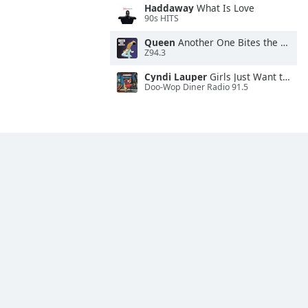
Haddaway
What Is Love
90s HITS
Queen
Another One Bites the Dust
Z94.3
Cyndi Lauper
Girls Just Want to Have Fun
Doo-Wop Diner Radio 91.5