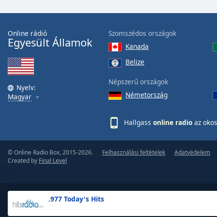
the
window.
Online rádió
Szomszédos országok
Egyesült Államok
Text
Kanada
Color
Belize
Opacity
Népszerű országok
Nyelv:
Németország
Magyar
Text
Background
Hallgass
online radio
az okos
Color
© Online Radio Box, 2015-2026.
Felhasználási feltételek
Adatvédelem
Opacity
Created by
Final Level
Caption
Area
.977 Today's Hits
Background