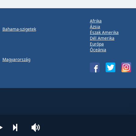
Afrika
Ázsia
Bahama-szigetek
Észak Amerika
Dél Amerika
Európa
Óceánia
Magyarország