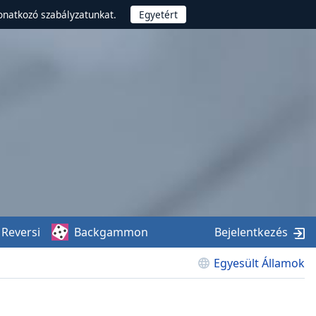
onatkozó szabályzatunkat.
Reversi
Backgammon
Bejelentkezés
Egyesült Államok