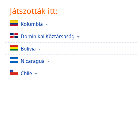
Chapters
Játszották itt:
Chapters
Kolumbia
Descriptions
Dominikai Köztársaság
descriptions
off
,
Bolívia
selected
Nicaragua
Subtitles
Chile
subtitles
settings
,
opens
subtitles
settings
dialog
subtitles
off
,
selected