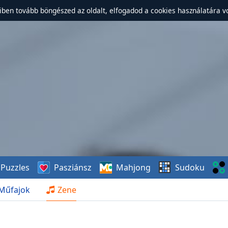
ben tovább böngészed az oldalt, elfogadod a cookies használatára v
Puzzles
Pasziánsz
Mahjong
Sudoku
Műfajok
Zene