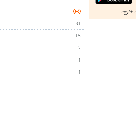
egyéb 
31
15
2
1
1