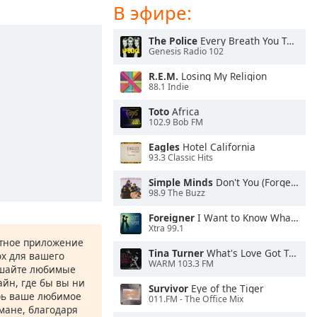
В эфире:
The Police
Every Breath You Take
Genesis Radio 102
R.E.M.
Losing My Religion
88.1 Indie
Toto
Africa
102.9 Bob FM
Eagles
Hotel California
93.3 Classic Hits
Simple Minds
Don't You (Forget About Me)
98.9 The Buzz
Foreigner
I Want to Know What Love Is
Xtra 99.1
атное приложение
Tina Turner
What's Love Got To Do With It
ox для вашего
WARM 103.3 FM
ушайте любимые
йн, где бы вы ни
Survivor
Eye of the Tiger
рь ваше любимое
011.FM - The Office Mix
рмане, благодаря