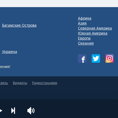
Африка
Азия
Багамские Острова
Северная Америка
Южная Америка
Европа
Океания
Украина
ения!
связь
Виджеты
Радиостанциям