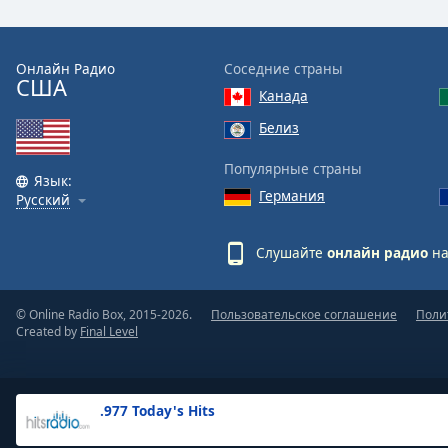
the
window.
Онлайн Радио
Соседние страны
США
Text
Канада
Color
Белиз
Opacity
Популярные страны
Язык:
Германия
Русский
Text
Background
Слушайте
онлайн радио
на
Color
© Online Radio Box, 2015-2026.
Пользовательское соглашение
Поли
Opacity
Created by
Final Level
Caption
Area
.977 Today's Hits
Background