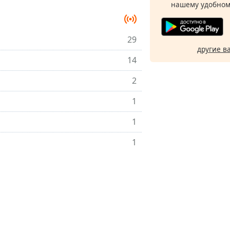
нашему удобном
29
другие в
14
2
1
1
1