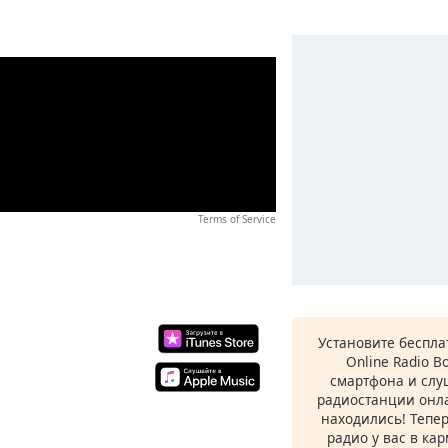
Terms of Service
Установите беспл
Online Radio B
смартфона и сл
радиостанции онла
находились! Тепе
радио у вас в ка