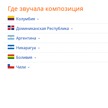
Chapters
Где звучала композиция
Chapters
Колумбия
Descriptions
Доминиканская Республика
descriptions
off
,
Аргентина
selected
Никарагуа
Subtitles
Боливия
subtitles
settings
,
Чили
opens
subtitles
settings
dialog
subtitles
off
,
selected