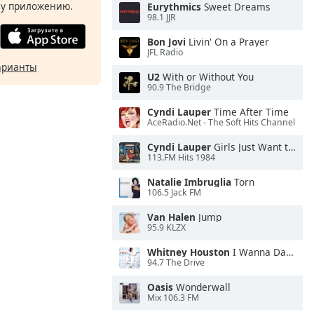
у приложению.
Eurythmics
Sweet Dreams
98.1 JJR
Bon Jovi
Livin' On a Prayer
JFL Radio
арианты
U2
With or Without You
90.9 The Bridge
Cyndi Lauper
Time After Time
AceRadio.Net - The Soft Hits Channel
Cyndi Lauper
Girls Just Want to Have Fun
113.FM Hits 1984
Natalie Imbruglia
Torn
106.5 Jack FM
Van Halen
Jump
95.9 KLZX
Whitney Houston
I Wanna Dance With Somebody
94.7 The Drive
Oasis
Wonderwall
Mix 106.3 FM