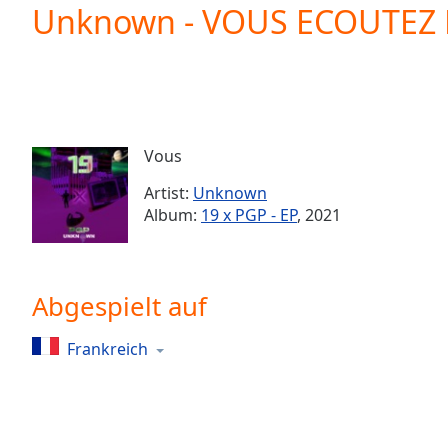
Current
Unknown - VOUS ECOUTEZ 
Time
0:00
/
Duration
-:-
Loaded
:
0.00%
0:00
Vous
Stream
Type
LIVE
Artist:
Unknown
Seek to
Album:
19 x PGP - EP
, 2021
live,
currently
behind
live
LIVE
Remaining
Abgespielt auf
Time
-
-:-
Frankreich
1x
Playback
Rate