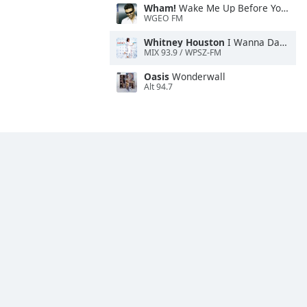
Wham!
Wake Me Up Before You Go-Go
WGEO FM
Whitney Houston
I Wanna Dance With Somebody
MIX 93.9 / WPSZ-FM
Oasis
Wonderwall
Alt 94.7