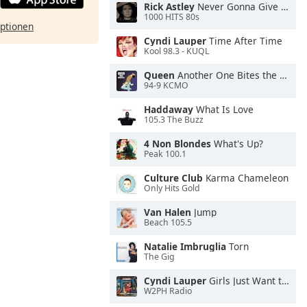
Rick Astley
Never Gonna Give You Up
1000 HITS 80s
ptionen
Cyndi Lauper
Time After Time
Kool 98.3 - KUQL
Queen
Another One Bites the Dust
94-9 KCMO
Haddaway
What Is Love
105.3 The Buzz
4 Non Blondes
What's Up?
Peak 100.1
Culture Club
Karma Chameleon
Only Hits Gold
Van Halen
Jump
Beach 105.5
Natalie Imbruglia
Torn
The Gig
Cyndi Lauper
Girls Just Want to Have Fun
W2PH Radio