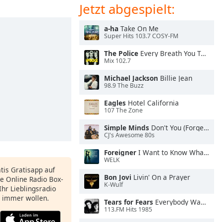
Jetzt abgespielt:
a-ha
Take On Me
Super Hits 103.7 COSY-FM
The Police
Every Breath You Take
Mix 102.7
Michael Jackson
Billie Jean
98.9 The Buzz
Eagles
Hotel California
107 The Zone
Simple Minds
Don't You (Forget About Me)
CJ's Awesome 80s
Foreigner
I Want to Know What Love Is
WELK
atis Gratisapp auf
Bon Jovi
Livin' On a Prayer
e Online Radio Box-
K-Wulf
Ihr Lieblingsradio
e immer wollen.
Tears for Fears
Everybody Wants To Rule the World
113.FM Hits 1985