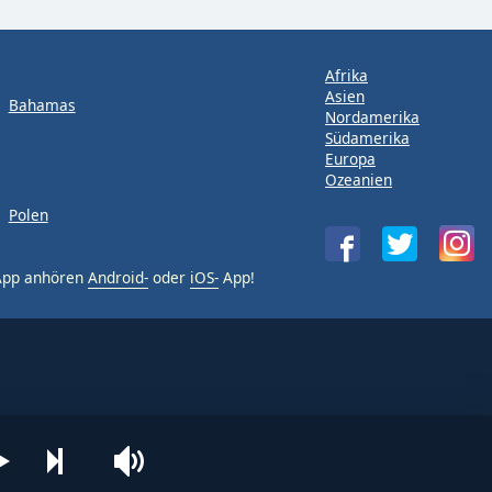
Afrika
Asien
Bahamas
Nordamerika
Südamerika
Europa
Ozeanien
Polen
-App anhören
Android-
oder
iOS-
App!