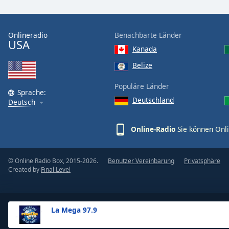
the
window.
Onlineradio
Benachbarte Länder
USA
Text
Kanada
Color
Belize
Opacity
Populäre Länder
Sprache:
Deutschland
Deutsch
Text
Background
Online-Radio
Sie können Onli
Color
© Online Radio Box, 2015-2026.
Benutzer Vereinbarung
Privatsphäre
Opacity
Created by
Final Level
Caption
Area
La Mega 97.9
Background