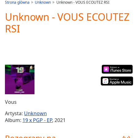
is
Strona glówna
Unknown
Unknown - VOUS ECOUTEZ RSI
loading.
Unknown - VOUS ECOUTEZ
Play
Video
RSI
Play
Skip
Backward
Skip
Forward
Mute
Current
Time
0:00
/
Duration
-:-
Loaded
:
0.00%
Vous
Stream
Type
LIVE
Artysta:
Unknown
Seek to
Album:
19 x PGP - EP
, 2021
live,
currently
behind
live
LIVE