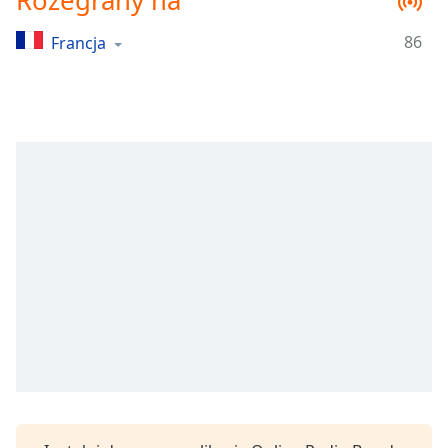
Rozegrany na
Remaining
Time
-
86
Francja
-:-
1x
Playback
Rate
Chapters
Chapters
Descriptions
descriptions
off
,
selected
Subtitles
subtitles
settings
,