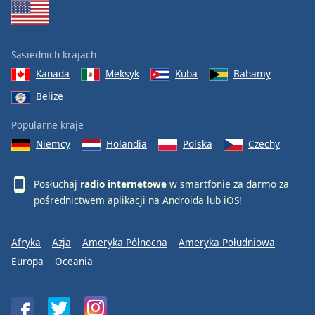
Sąsiednich krajach
Kanada
Meksyk
Kuba
Bahamy
Belize
Popularne kraje
Niemcy
Holandia
Polska
Czechy
Posłuchaj
radio internetowe
w smartfonie za darmo za
pośrednictwem aplikacji na
Androida
lub
iOS
!
Afryka
Azja
Ameryka Północna
Ameryka Południowa
Europa
Oceania