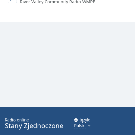
River Valley Community Radio WMPF
Font
Family
Reset
Done
Close
Modal
Dialog
End
of
dialog
window.
Radio online
Język:
Stany Zjednoczone
Polski