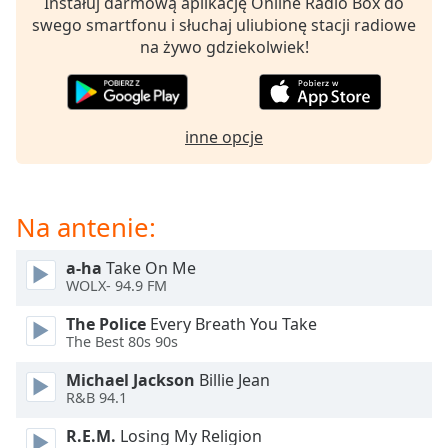
Instałuj darmową aplikację Online Radio Box do
opens
swego smartfonu i słuchaj uliubionę stacji radiowe
subtitles
na żywo gdziekolwiek!
settings
dialog
subtitles
off
,
inne opcje
selected
Audio
Track
Na antenie:
Picture-
in-
a-ha
Take On Me
Picture
WOLX- 94.9 FM
Fullscreen
This
The Police
Every Breath You Take
is
The Best 80s 90s
a
Michael Jackson
Billie Jean
modal
R&B 94.1
window.
R.E.M.
Losing My Religion