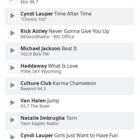
Color
Mix 96.7
Cyndi Lauper
Time After Time
Opacity
"Choice 102"
Rick Astley
Never Gonna Give You Up
Caption
BeGoodRadio - 80s Office
Area
Michael Jackson
Beat It
Background
102.9 Bob FM
Color
Haddaway
What Is Love
PINK SKY Wyoming
Opacity
Culture Club
Karma Chameleon
Rewind 94.3
Font
Size
Van Halen
Jump
93.7 The River
Text
Natalie Imbruglia
Torn
Twin Eagles Radio
Edge
Style
Cyndi Lauper
Girls Just Want to Have Fun