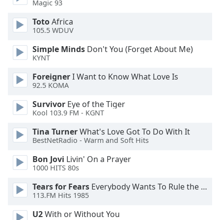
Beginning
Magic 93
of
Toto
Africa
dialog
105.5 WDUV
window.
Escape
Simple Minds
Don't You (Forget About Me)
will
KYNT
cancel
and
Foreigner
I Want to Know What Love Is
92.5 KOMA
close
the
Survivor
Eye of the Tiger
window.
Kool 103.9 FM - KGNT
Text
Tina Turner
What's Love Got To Do With It
BestNetRadio - Warm and Soft Hits
Color
Bon Jovi
Livin' On a Prayer
1000 HITS 80s
Opacity
Tears for Fears
Everybody Wants To Rule the World
113.FM Hits 1985
Text
Background
U2
With or Without You