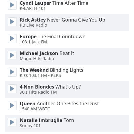
Color
Cyndi Lauper
Time After Time
K-EARTH 101
Opacity
Rick Astley
Never Gonna Give You Up
PB Live Radio
Caption
Europe
The Final Countdown
Area
103.1 Jack FM
Background
Michael Jackson
Beat It
Color
Magic Hits Radio
The Weeknd
Blinding Lights
Opacity
Kiss 103.1 FM - KEKS
4 Non Blondes
What's Up?
Font
90's Hits Radio FM
Size
Queen
Another One Bites the Dust
1540 AM WBTC
Text
Edge
Natalie Imbruglia
Torn
Sunny 101
Style