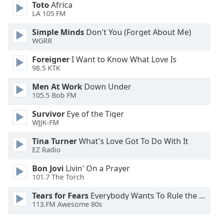
Beginning
Toto
Africa
of
LA 105 FM
dialog
Simple Minds
Don't You (Forget About Me)
window.
WGRR
Escape
will
Foreigner
I Want to Know What Love Is
cancel
98.5 KTK
and
close
Men At Work
Down Under
105.5 Bob FM
the
window.
Survivor
Eye of the Tiger
WJJK-FM
Text
Color
Tina Turner
What's Love Got To Do With It
EZ Radio
Bon Jovi
Livin' On a Prayer
Opacity
101.7 The Torch
Tears for Fears
Everybody Wants To Rule the World
Text
113.FM Awesome 80s
Background