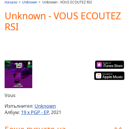
is
Начало
Unknown
Unknown - VOUS ECOUTEZ RSI
loading.
Unknown - VOUS ECOUTEZ
Play
Video
RSI
Play
Skip
Backward
Skip
Forward
Mute
Current
Time
0:00
/
Duration
-:-
Loaded
:
0.00%
Vous
Stream
Type
LIVE
Изпълнител:
Unknown
Seek to
Албум:
19 x PGP - EP
, 2021
live,
currently
behind
live
LIVE