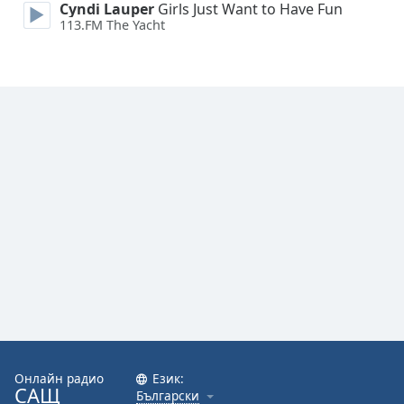
Cyndi Lauper
Girls Just Want to Have Fun
113.FM The Yacht
Font
Family
Reset
Done
Close
Modal
Dialog
End
of
dialog
window.
Онлайн радио
Език:
САЩ
Български