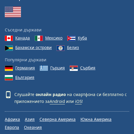
Съседни държави
Канада
Мексико
Куба
Бахамски острови
Белиз
Популярни държави
Германия
Гърция
Сърбия
България
Слушайте
онлайн радио
на смартфона си безплатно с
приложението за
Android
или
iOS
!
Африка
Азия
Северна Америка
Южна Америка
Европа
Океания