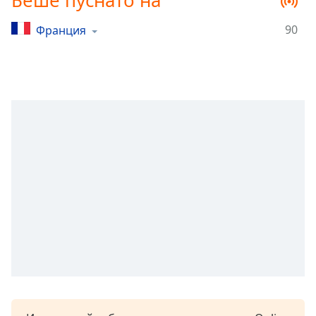
Беше пуснато на
Remaining
Time
-
90
Франция
-:-
1x
Playback
Rate
Chapters
Chapters
Descriptions
descriptions
off
,
selected
Subtitles
subtitles
settings
,