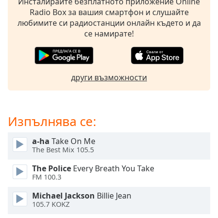
Инсталирайте безплатното приложение Online
opens
Radio Box за вашия смартфон и слушайте
subtitles
любимите си радиостанции онлайн където и да
settings
се намирате!
dialog
subtitles
off
,
selected
други възможности
Audio
Track
Изпълнява се:
Picture-
in-
Picture
a-ha
Take On Me
Fullscreen
The Best Mix 105.5
This
is
The Police
Every Breath You Take
a
FM 100.3
modal
Michael Jackson
Billie Jean
window.
105.7 KOKZ