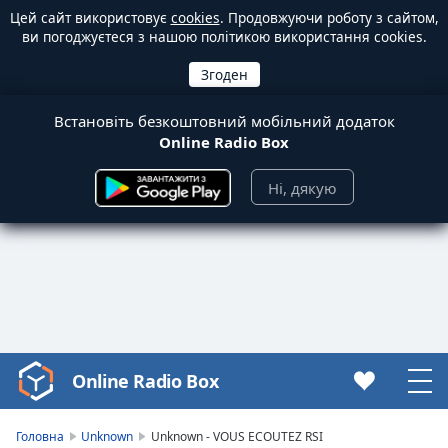
Цей сайт використовує
cookies
. Продовжуючи роботу з сайтом,
ви погоджуєтеся з нашою політикою використання cookies.
Встановіть безкоштовний мобільний додаток
Online Radio Box
Ні, дякую
Online Radio Box
Video
Player
is
Головна
Unknown
Unknown - VOUS ECOUTEZ RSI