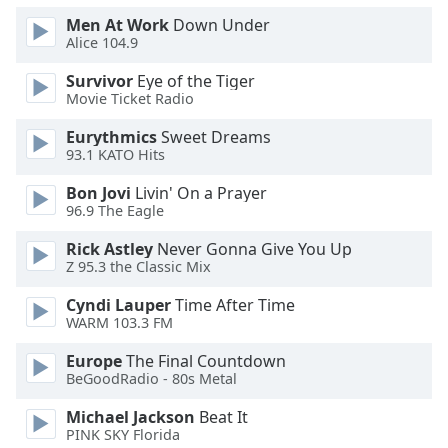
of
Men At Work
Down Under
dialog
Alice 104.9
window.
Escape
Survivor
Eye of the Tiger
will
Movie Ticket Radio
cancel
and
Eurythmics
Sweet Dreams
93.1 KATO Hits
close
the
Bon Jovi
Livin' On a Prayer
window.
96.9 The Eagle
Text
Rick Astley
Never Gonna Give You Up
Z 95.3 the Classic Mix
Color
Cyndi Lauper
Time After Time
WARM 103.3 FM
Opacity
Europe
The Final Countdown
BeGoodRadio - 80s Metal
Text
Background
Michael Jackson
Beat It
Color
PINK SKY Florida