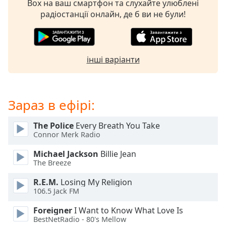
Box на ваш смартфон та слухайте улюблені
subtitles
радіостанції онлайн, де б ви не були!
settings
dialog
subtitles
off
,
інші варіанти
selected
Audio
Track
Зараз в ефірі:
Picture-
in-
The Police
Every Breath You Take
Picture
Connor Merk Radio
Fullscreen
This
Michael Jackson
Billie Jean
is
The Breeze
a
R.E.M.
Losing My Religion
modal
106.5 Jack FM
window.
Foreigner
I Want to Know What Love Is
Beginning
BestNetRadio - 80's Mellow