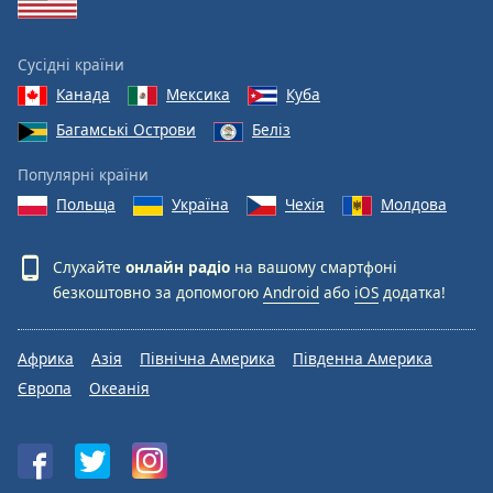
Сусідні країни
Канада
Мексика
Куба
Багамські Острови
Беліз
Популярні країни
Польща
Україна
Чехія
Молдова
Слухайте
онлайн радіо
на вашому смартфоні
безкоштовно за допомогою
Android
або
iOS
додатка!
Африка
Азія
Північна Америка
Південна Америка
Європа
Океанія