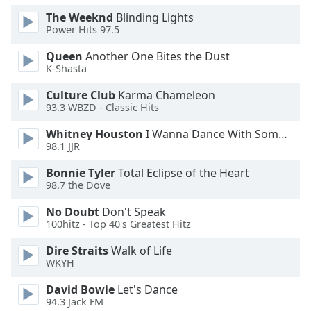
The Weeknd
Blinding Lights
Opacity
Power Hits 97.5
Queen
Another One Bites the Dust
Caption
K-Shasta
Area
Culture Club
Karma Chameleon
Background
93.3 WBZD - Classic Hits
Color
Whitney Houston
I Wanna Dance With Somebody
98.1 JJR
Opacity
Bonnie Tyler
Total Eclipse of the Heart
98.7 the Dove
Font
Size
No Doubt
Don't Speak
100hitz - Top 40's Greatest Hitz
Text
Dire Straits
Walk of Life
WKYH
Edge
Style
David Bowie
Let's Dance
94.3 Jack FM