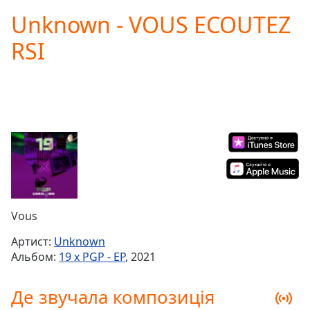
loading.
Unknown - VOUS ECOUTEZ
Play
Video
RSI
Play
Skip
Backward
Skip
Forward
Mute
Current
Time
0:00
/
Duration
-:-
Loaded
:
0.00%
Vous
Stream
Type
LIVE
Артист:
Unknown
Seek to
Альбом:
19 x PGP - EP
, 2021
live,
currently
behind
Де звучала композиція
live
LIVE