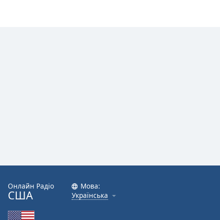
Font
Family
Reset
Done
Close
Modal
Dialog
End
of
dialog
window.
Онлайн Радіо
Мова:
США
Українська