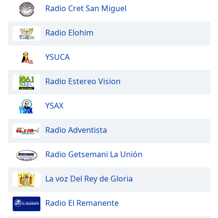
of
Radio Cret San Miguel
dialog
window.
Radio Elohim
Escape
will
YSUCA
cancel
and
close
Radio Estereo Vision
the
window.
YSAX
Text
Radio Adventista
Color
Radio Getsemani La Unión
Opacity
La voz Del Rey de Gloria
Text
Background
Radio El Remanente
Color