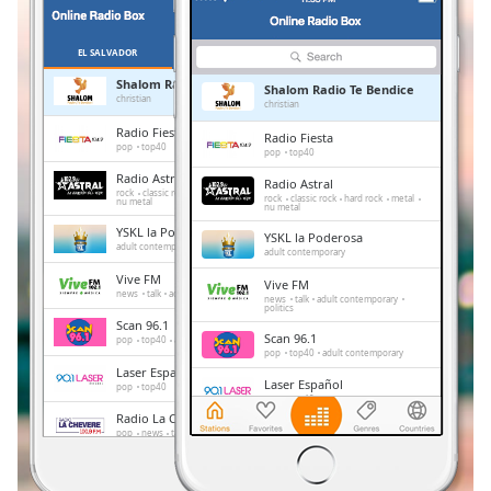
Remaining
Time
-
-:-
EL SALVADOR
FAVORITE
Shalom Radio Te Bendice
Shalom Radio Te Bendice
1x
christian
christian
Playback
Radio Fiesta
Radio Fiesta
Rate
pop
top40
pop
top40
Radio Astral
Radio Astral
Chapters
rock
classic rock
hard rock
metal
rock
classic rock
hard rock
metal
nu metal
nu metal
Chapters
YSKL la Poderosa
YSKL la Poderosa
adult contemporary
adult contemporary
Descriptions
Vive FM
Vive FM
news
talk
adult contemporary
politics
news
talk
adult contemporary
descriptions
politics
Scan 96.1
off
,
Scan 96.1
pop
top40
adult contemporary
pop
top40
adult contemporary
selected
Laser Español
Laser Español
pop
top40
pop
top40
Subtitles
Radio La Chevere
Radio La Chevere
pop
news
talk
subtitles
pop
news
talk
settings
,
92.5 Club
92.5 Club
pop
90s
80s
60s