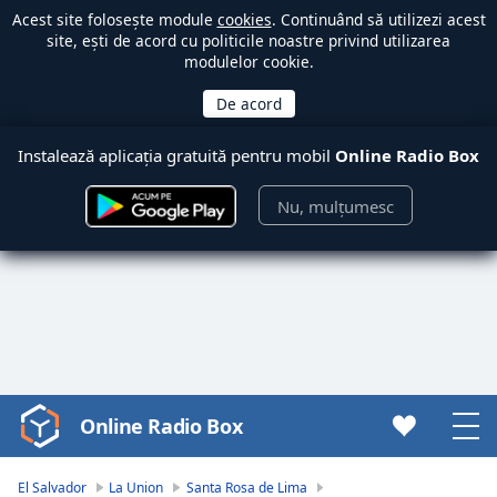
Acest site folosește module
cookies
. Continuând să utilizezi acest
site, ești de acord cu politicile noastre privind utilizarea
modulelor cookie.
Instalează aplicația gratuită pentru mobil
Online Radio Box
Nu, mulțumesc
Online Radio Box
Video
Player
is
El Salvador
La Union
Santa Rosa de Lima