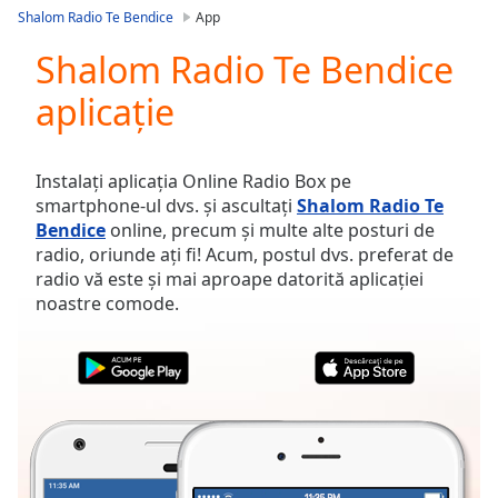
loading.
Shalom Radio Te Bendice
App
Play
Video
Shalom Radio Te Bendice
Play
aplicație
Skip
Backward
Skip
Forward
Instalați aplicația Online Radio Box pe
Mute
smartphone-ul dvs. și ascultați
Shalom Radio Te
Current
Bendice
online, precum și multe alte posturi de
Time
0:00
radio, oriunde ați fi! Acum, postul dvs. preferat de
/
radio vă este și mai aproape datorită aplicației
Duration
-:-
noastre comode.
Loaded
:
0.00%
Stream
Type
LIVE
Seek to
live,
currently
behind
live
LIVE