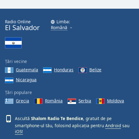
Font
Family
Radio Online
Limba:
El Salvador
Română
Reset
Done
Close
Modal
Dialog
End
Țări vecine
of
Guatemala
Honduras
Belize
dialog
Nicaragua
window.
Țări populare
Grecia
România
Serbia
Moldova
Ascultă
Shalom Radio Te Bendice
, gratuit de pe
smartphone-ul tău, folosind aplicația pentru
Android
sau
iOS!