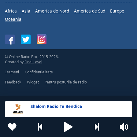
Africa
Asia
America de Nord
America de Sud
Europe
Oceania
© Online Radio Box, 2015-2026.
Created by
Final Level
Termeni
Confidențialitate
Feedback
Widget
Pentru posturile de radio
Shalom Radio Te Bendice