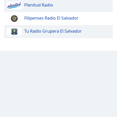
Plenitud Radio
Opacity
Filipenses Radio El Salvador
Caption
Tu Radio Grupera El Salvador
Area
Background
Color
Opacity
Font
Size
Text
Edge
Style