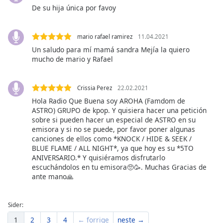
of
De su hija única por favoy
dialog
window.
Escape
mario rafael ramirez
11.04.2021
will
Un saludo para mí mamá sandra Mejía la quiero
cancel
mucho de mario y Rafael
and
close
Crissia Perez
22.02.2021
the
Hola Radio Que Buena soy AROHA (Famdom de
window.
ASTRO) GRUPO de kpop. Y quisiera hacer una petición
sobre si pueden hacer un especial de ASTRO en su
Text
emisora y si no se puede, por favor poner algunas
Color
canciones de ellos como *KNOCK / HIDE & SEEK /
BLUE FLAME / ALL NIGHT*, ya que hoy es su *5TO
ANIVERSARIO.* Y quisiéramos disfrutarlo
Opacity
escuchándolos en tu emisora🥺🥳. Muchas Gracias de
ante mano🙏
Text
Background
Sider:
Color
1
2
3
4
← forrige
neste →