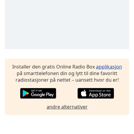
Font
Family
Reset
Done
Close
Modal
Dialog
End
of
Installer den gratis Online Radio Box
applikasjon
dialog
på smarttelefonen din og lytt til dine favoritt
window.
radiostasjoner på nettet – uansett hvor du er!
andre alternativer