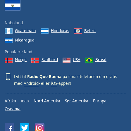
Naboland
Guatemala
Honduras
Belize
Nicaragua
Populære land
Norge
Svalbard
USA
Brasil
Lytt til
Radio Que Buena
på smarttelefonen din gratis
med
Android
- eller
iOS
-appen!
Afrika
Asia
Nord-Amerika
Sør-Amerika
Europa
Oseania