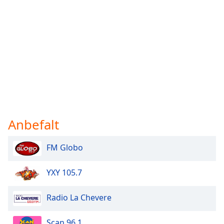
Anbefalt
FM Globo
YXY 105.7
Radio La Chevere
Scan 96.1