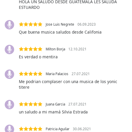
opens
HOLA UN SALUDO DESDE GUATEMALA LES SALUDA
subtitles
ESTUARDO
settings
dialog
Jose Luis Negrete
06.09.2023
subtitles
Que buena musica saludos desde Califonia
off
,
selected
Milton Borja
12.10.2021
Audio
Track
Es verdad o mentira
Picture-
in-
Maria Palacios
27.07.2021
Picture
Me podrian complaser con una musica de los yonic
Fullscreen
titere
This
is
a
Juana Garcia
27.07.2021
modal
un saludo a mi mamá Silvia Estrada
window.
Beginning
Patricia Aguilar
30.06.2021