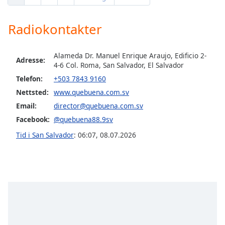
Opacity
Radiokontakter
Caption
Alameda Dr. Manuel Enrique Araujo, Edificio 2-
Adresse:
Area
4-6 Col. Roma, San Salvador, El Salvador
Background
Telefon:
+503 7843 9160
Color
Nettsted:
www.quebuena.com.sv
Email:
director@quebuena.com.sv
Opacity
Facebook:
@quebuena88.9sv
Tid i San Salvador
:
06:07
,
08.07.2026
Font
Size
Text
Edge
Style