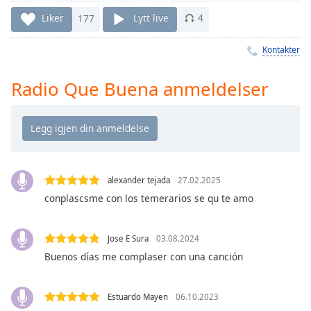
Remaining
Time
-
Liker
177
Lytt live
4
-:-
Kontakter
1x
Playback
Radio Que Buena anmeldelser
Rate
Chapters
Chapters
Descriptions
alexander tejada
27.02.2025
descriptions
conplascsme con los temerarios se qu te amo
off
,
selected
Jose E Sura
03.08.2024
Subtitles
Buenos días me complaser con una canción
subtitles
settings
,
Estuardo Mayen
06.10.2023