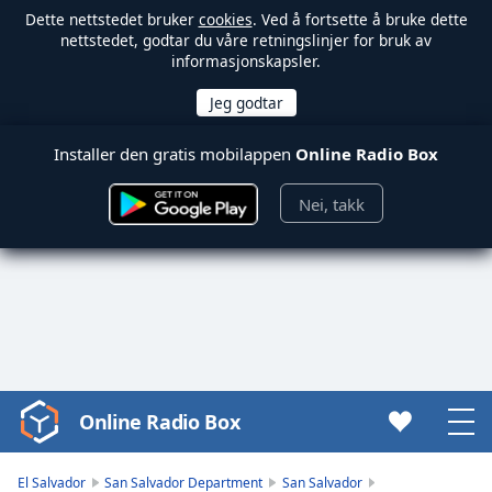
Dette nettstedet bruker
cookies
. Ved å fortsette å bruke dette
nettstedet, godtar du våre retningslinjer for bruk av
informasjonskapsler.
Installer den gratis mobilappen
Online Radio Box
Nei, takk
Online Radio Box
Video
Player
is
El Salvador
San Salvador Department
San Salvador