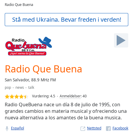
loading.
Radio Que Buena
Play
Video
Stå med Ukraina. Bevar freden i verden!
Play
Skip
Backward
Skip
Forward
Mute
Current
Time
0:00
Radio Que Buena
/
Duration
-:-
San Salvador, 88.9 MHz FM
Loaded
:
pop
news
talk
0.00%
Stream
Vurdering:
4.5
Anmeldelser
:
40
Type
LIVE
Radio QueBuena nace un día 8 de julio de 1995, con
Seek to
grandes cambios en materia musical y ofreciendo una
live,
nueva alternativa a los amantes de la buena musica.
currently
behind
live
LIVE
Español
Nettsted