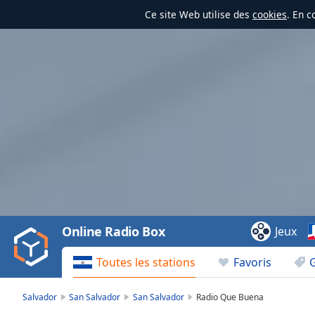
Ce site Web utilise des
cookies
. En c
Video
Player
is
loading.
Play
Video
Online Radio Box
Jeux
Play
Skip
Toutes les stations
Favoris
Backward
Skip
Forward
Salvador
San Salvador
San Salvador
Radio Que Buena
Mute