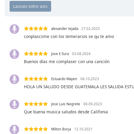
Chapters
Chapters
Descriptions
alexander tejada
27.02.2025
descriptions
conplascsme con los temerarios se qu te amo
off
,
selected
Jose E Sura
03.08.2024
Buenos días me complaser con una canción
Subtitles
subtitles
settings
,
Estuardo Mayen
06.10.2023
opens
HOLA UN SALUDO DESDE GUATEMALA LES SALUDA EST
subtitles
settings
Jose Luis Negrete
06.09.2023
dialog
subtitles
Que buena musica saludos desde Califonia
off
,
selected
Milton Borja
12.10.2021