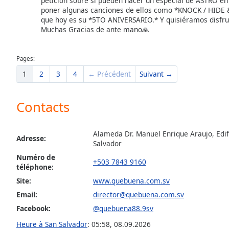
petición sobre si pueden hacer un especial de ASTRO en 
poner algunas canciones de ellos como *KNOCK / HIDE 
the
que hoy es su *5TO ANIVERSARIO.* Y quisiéramos disfru
window.
Muchas Gracias de ante mano🙏
Text
Color
Pages:
1
2
3
4
← Précédent
Suivant →
Opacity
Contacts
Text
Background
Alameda Dr. Manuel Enrique Araujo, Edifi
Color
Adresse:
Salvador
Numéro de
+503 7843 9160
téléphone:
Opacity
Site:
www.quebuena.com.sv
Email:
director@quebuena.com.sv
Caption
Facebook:
@quebuena88.9sv
Area
Background
Heure à San Salvador
:
05:58
,
08.09.2026