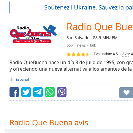
Current
Soutenez l'Ukraine. Sauvez la p
Time
0:00
/
Duration
-:-
Radio Que Bu
Loaded
:
0.00%
San Salvador, 88.9 MHz FM
0:00
pop
news
talk
Stream
Type
LIVE
Évaluation:
4.5
Avis
:
4
Seek to
Radio QueBuena nace un día 8 de julio de 1995, con g
live,
y ofreciendo una nueva alternativa a los amantes de l
currently
behind
live
LIVE
Español
Remaining
Time
-
-:-
1x
Playback
Radio Que Buena avis
Rate