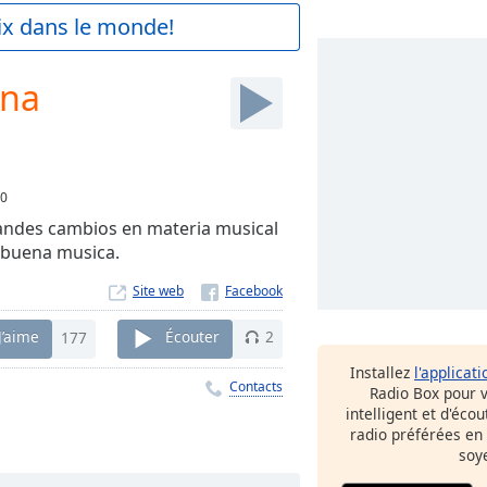
aix dans le monde!
ena
0
randes cambios en materia musical
a buena musica.
Site web
J’aime
177
Écouter
2
Installez
l'applicati
Contacts
Radio Box pour 
intelligent et d'éco
radio préférées en
soy