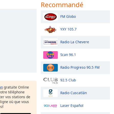
Recommandé
FM Globo
YXY 105.7
Radio La Chevere
Scan 96.1
Radio Progreso 90.5 FM
92.5 Club
on
gratuite Online
votre téléphone
Radio Cuscatlán
uter vos stations de
 ligne où que vous
Laser Español
ez!