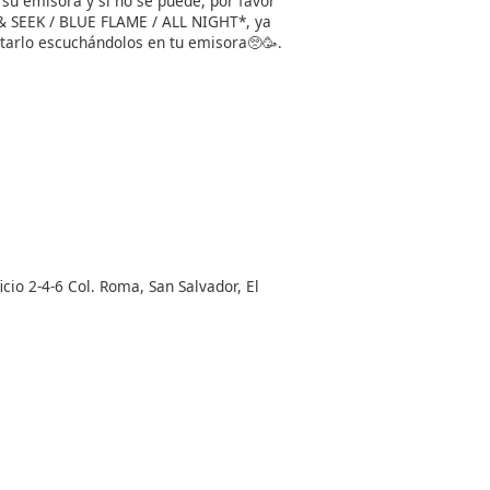
su emisora y si no se puede, por favor
& SEEK / BLUE FLAME / ALL NIGHT*, ya
tarlo escuchándolos en tu emisora🥺🥳.
cio 2-4-6 Col. Roma, San Salvador, El