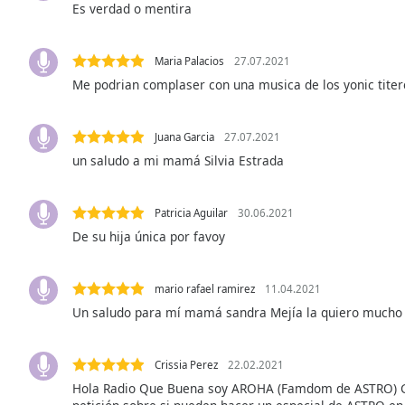
Es verdad o mentira
Audio
Track
Picture-
Maria Palacios
27.07.2021
in-
Me podrian complaser con una musica de los yonic titer
Picture
Fullscreen
This
Juana Garcia
27.07.2021
is
un saludo a mi mamá Silvia Estrada
a
modal
window.
Patricia Aguilar
30.06.2021
De su hija única por favoy
Beginning
of
dialog
mario rafael ramirez
11.04.2021
window.
Un saludo para mí mamá sandra Mejía la quiero mucho 
Escape
will
cancel
Crissia Perez
22.02.2021
and
Hola Radio Que Buena soy AROHA (Famdom de ASTRO) G
close